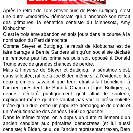
Après le retrait de Tom Steyer puis de Pete Buttigieg, c’est
une autre «modérée» démocrate qui a annoncé son retrait
des primaires, la sénatrice centriste du Minnesota, Amy
Klobuchar.
C’est le troisième abandon en trois jours dans la course à la
nomination du Parti démocrate.
Comme Steyer et Buttigieg, le retrait de Klobuchar est de
faire barrage à Bernie Sanders afin qu’un socialiste déclaré
ne remporte pas les primaires puis soit opposé à Donald
Trump avec de grandes chances de perdre.
Mais à l’inverse de Steyer et Buttigieg, la sénatrice s’est,
dans la foulée, ralliée à Joe Biden même si, à l’évidence, les
deux premiers savaient que leur retrait allait bénéficier à
l’ancien président de Barack Obama et que Buttigieg a,
depuis, déclaré publiquement qu’il allait le soutenir,
expliquant même qu’il ne voulait pas voir la présidentielle
n’être qu’un duel entre un populiste démagogue de droite et
un révolutionnaire des années 1960 de gauche!
Dans le même temps, on a appris un autre ralliement d’un
ancien candidat aux primaires démocrates (et lui aussi
centriste) à Biden, celui de l’ancien représentant texan, Beto