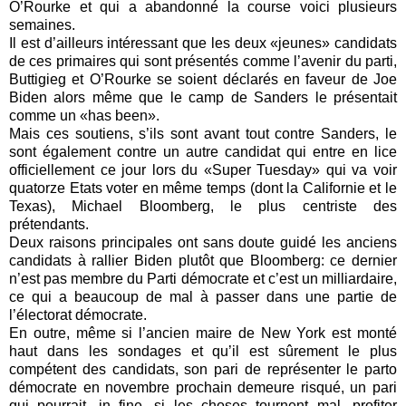
O’Rourke et qui a abandonné la course voici plusieurs
semaines.
Il est d’ailleurs intéressant que les deux «jeunes» candidats
de ces primaires qui sont présentés comme l’avenir du parti,
Buttigieg et O’Rourke se soient déclarés en faveur de Joe
Biden alors même que le camp de Sanders le présentait
comme un «has been».
Mais ces soutiens, s’ils sont avant tout contre Sanders, le
sont également contre un autre candidat qui entre en lice
officiellement ce jour lors du «Super Tuesday» qui va voir
quatorze Etats voter en même temps (dont la Californie et le
Texas), Michael Bloomberg, le plus centriste des
prétendants.
Deux raisons principales ont sans doute guidé les anciens
candidats à rallier Biden plutôt que Bloomberg: ce dernier
n’est pas membre du Parti démocrate et c’est un milliardaire,
ce qui a beaucoup de mal à passer dans une partie de
l’électorat démocrate.
En outre, même si l’ancien maire de New York est monté
haut dans les sondages et qu’il est sûrement le plus
compétent des candidats, son pari de représenter le parto
démocrate en novembre prochain demeure risqué, un pari
qui pourrait, in fine, si les choses tournent mal, profiter