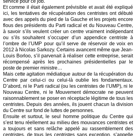
service pour ce job.
Et comme il était également prévisible et avait été expliqué
ici, les tentatives de récupération des centristes ont débuté
avec des appels du pied de la Gauche et les projets encore
flous des présidents du Parti radical et du Nouveau Centre,
à savoir s’ils veulent créer un centre vraiment indépendant
ou s’ils souhaitent s’occuper d’un appendice centriste à
l’ombre de l’UMP pour qu’il serve de réservoir de voix en
2012 à Nicolas Sarkozy. Certains avancent même que Jean-
Louis Borloo, s’il parvenait à réaliser cette entreprise, serait
récompensé après les prochaines présidentielles par le
poste de premier ministre…
Mais cette agitation médiatique autour de la récupération du
Centre par celui-ci ou celui-là oublie les fondamentaux.
D’abord, ni le Parti radical (ou les centristes de l’UMP), ni le
Nouveau Centre, ni le Mouvement démocrate ne peuvent
raisonnablement se poser en réceptacle légitime de tous les
centristes. Depuis des années, ils jouent chacun la division
du Centre sur fond de luttes de personnes.
Ensuite et surtout, le seul homme politique du Centre qui
s’est tenu réellement au milieu des mouvances centristes et
a toujours et sans relâche appelé au rassemblement des
centristes, de tous les centristes sans exception, s’appelle