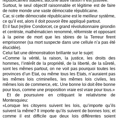
républicaines stables, aucune autre raison n’est justifiée.
Surtout, le seul objectif raisonnable et légitime est de faire
de notre monde une vaste démocratie républicaine.
Car, si cette démocratie républicaine est le meilleur système,
ce qu’il est, alors il doit pouvoir être appliqué partout.
Et il faut (re)lire Condorcet, ce grand révolutionnaire girondin
et centriste, mathématicien renommé, réformiste et opposant
à la peine de mort que les sbires de la Terreur firent
emprisonner (sa mort suspecte dans une cellule n’a pas été
élucidée).
Celui fait une démonstration brillante sur le sujet:
«Comme la vérité, la raison, la justice, les droits des
hommes, l’intérêt de la propriété, de la liberté, de la sûreté,
sont les mêmes partout, on ne voit pas pourquoi toutes les
provinces d’un Etat, ou même tous les Etats, n’auraient pas
les mêmes lois criminelles, les mêmes lois civiles, les
mêmes lois de commerce, etc. Une bonne loi doit être bonne
pour tous, comme une proposition vraie est vraie pour tous.»
Et de poursuivre en critiquant le relativisme de
Montesquieu:
«Lorsque les citoyens suivent les lois, qu’importe qu’ils
suivent la même? Il importe qu’ils suivent de bonnes lois; et
comme il est difficile que deux lois différentes soient