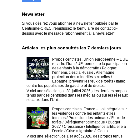
Newsletter
Si vous désirez vous abonner à newsletter publiée par le
Centrisme-CREC,
remplissez le formulaire de contact ci-
dessus avec le message "abonnement à la newsletter"
Articles les plus consultés les 7 derniers jours
Propos centristes. Union européenne – L’UE
recadre l’Iran / UE: permettre la participation
des enfants à la démocratie / Pologne:
l’ennemi, c’est la Russie / Allemagne:
protection des minorités sexuelles /
Espagne: prévenir les feux de forêts / Italie:
contre les populismes de gauche et de droite…
V oici une sélection, ce 31 juillet 2026, des derniers propos
tenus par des centristes dans les médias ou sur les réseaux
sociaux dans l’Uni...
Propos centristes. France – Loi intégrale sur
les violences contre les enfants et les
femmes / Protection des animaux / Feux de
forêts / Dérèglement climatique / Budget
2027 / Croissance / Intelligence artificielle à
l’école / Crise migratoire à Ceuta…
V oici une sélection, ce 1 er août 2026, des propos tenus