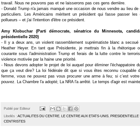
travail.
Nous ne pouvons pas et ne laisserons pas ces gens derrière.
-
Donald Trump n'a jamais manqué une occasion de nous vendre au lieu de d
particuliers.
Les Américains méritent un président qui fasse passer les
pollueurs – et j'ai l'intention d'être ce président.
Amy Klobuchar (Parti démocrate, sénatrice du Minnesota,
candid
présidentielle 2020
)
-
Il y a deux ans, un violent rassemblement suprématiste blanc a secoué C
Heather Heyer.
En tant que Présidente, je mettrais fin à la rhétorique 
courante sous l'administration Trump et ferais de la lutte contre le terrori
violence motivée par la haine une priorité.
-
Nous devons adopter le projet de loi auquel pour éliminer l'échappatoire d
que ça veut dire? La loi fédérale dit que si vous êtes reconnu coupable d’
femme, vous ne pouvez pas vous procurer une arme à feu; si c’est votre 
pouvez. La Chambre l'a adopté; La NRA l'a arrêté. Le temps d'agir est maint
Publié par
Editeur
Libellés :
ACTUALITES DU CENTRE
,
LE CENTRE AUX ETATS-UNIS
,
PRESIDENTIELLE 
CENTRISTES