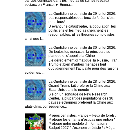
par des centristes dans les médias ou sur les réseaux
sociaux en France. ► Emma...
La Quotidienne centriste du 29 juillet 2026.
Les responsables des feux de forêts, c’est
nous tous!
D evant une catastrophe, la population, les
politiciens et les médias cherchent les
responsables. Et les théories complotistes
ainsi que l...
La Quotidienne centriste du 30 juillet 2026.
De toutes les menaces, la principale se
planque et s’appelle la Chine
L e dérèglement climatique, la Russie, l’Iran,
Trump et bien d’autres menaces font
quotidiennement l’actualité pour des raisons
évidentes. ...
La Quotidienne centriste du 28 juillet 2026.
Quand Trump fait préférer la Chine aux
Etats-Unis dans le monde
S elon un sondage de Pew Research
Center, la plupart des populations des 36
pays sélectionnés préfèrent la Chine aux
Etats-Unis, conséquence...
Propos centristes. France – Feux de forêts /
Protéger les enfants n’est pas une option /
Protéger notre modèle d’information /
Budget 2027 / L’économie résiste / «Méga-