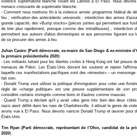
violence suprématiste blanche visant les Latinos à El Paso. Nous devons
menace croissante de suprématie blanche.
-
Comment nous mettrons fin à la violence armée: programme fédéral de dé
feu
;
vérification des antécédents universels
;
interdiction des armes d'ass
grande capacité, des «Bump stocks» [pièces jointes qui permettent aux fus
de tirer plus rapidement, presque comme des mitrailleuses]
;
interdiction 
permettent aux auteurs d'abus domestiques et aux personnes figurant sur la 
de se procurer des armes à feu.
Julian Castro (
Parti démocrate,
ex-maire de San Diego & ex-ministre 
la primaire présidentielle 2020
)
- Les militants luttant pour les libertés civiles à Hong Kong ont fait preuve 
menaces de Pékin. Les États-Unis doivent les soutenir et rejeter l'affirma
laquelle ces manifestations pacifiques sont des «émeutes» – un mensonge 
fait sien.
-
Donald Trump veut utiliser la politique d'immigration pour créer une Amér
règle de «charge publique» est une preuve supplémentaire de son pr
considère certains immigrés comme bons et d'autres comme mauvais.
- Quand Trump a déclaré qu'il y avait «des gens très bien des deux côtés
nazis aient défilé dans les rues de Charlottesville, il attisait le genre de vio
avons vue à El Paso. Nous devons vaincre Donald Trump et œuvrer pour d
États-Unis:
Tim Ryan (
Parti démocrate,
représentant de l’Ohio
, candidat de la pri
2020
)