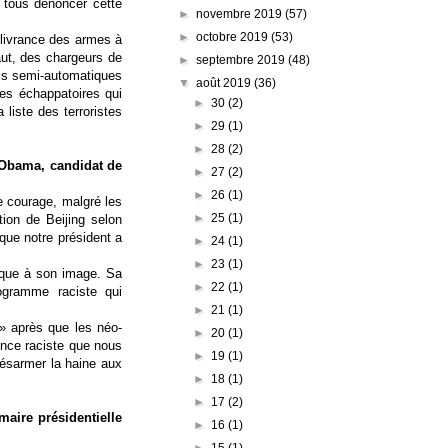
 tous dénoncer cette
►
novembre 2019
(57)
►
octobre 2019
(53)
livrance des armes à
aut, des chargeurs de
►
septembre 2019
(48)
ils semi-automatiques
▼
août 2019
(36)
des échappatoires qui
►
30
(2)
liste des terroristes
►
29
(1)
►
28
(2)
d’Obama
, candidat de
►
27
(2)
►
26
(1)
de courage, malgré les
►
25
(1)
tion de Beijing selon
que notre président a
►
24
(1)
►
23
(1)
ique à son image.
Sa
►
22
(1)
ogramme raciste qui
►
21
(1)
» après que les néo-
►
20
(1)
lence raciste que nous
►
19
(1)
ésarmer la haine aux
►
18
(1)
►
17
(2)
maire présidentielle
►
16
(1)
►
15
(1)