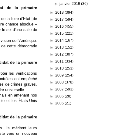
►
janvier 2019
(36)
at de la primaire
►
2018
(394)
de la foire d’Etat [de
►
2017
(594)
eure chance absolue –
►
2016
(455)
le sol d'une salle de
►
2015
(221)
►
2014
(167)
 vision de l'Amérique.
 de cette démocratie
►
2013
(152)
►
2012
(307)
►
2011
(334)
didat de la primaire
►
2010
(253)
ter les vérifications
►
2009
(254)
 contrôles ont empêché
►
2008
(378)
es de crimes graves.
►
2007
(593)
re universelle.
 mais en amenant nos
►
2006
(28)
ble et les États-Unis
►
2005
(21)
didat de la primaire
 Ils méritent leurs
uste vers un nouveau