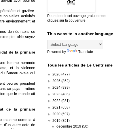
devrait avoir peur de
pétrolière et gazière.
Pour obtenir cet ouvrage gratuitement
de nouvelles activités
cliquez sur la couverture
tre environnement et
ines de néo-nazis se
This website in another language
 exemple. «Ne soyez
Powered by
Translate
idat de la primaire
tué une femme nommée
Tous les articles de Le Centrisme
aso; et la violence
 du Bureau ovale qui
►
2026
(477)
►
2025
(852)
tent peu au président
►
2024
(939)
 dans ce pays – même
tion que le monde ait
►
2023
(486)
►
2022
(981)
►
2021
(658)
dat de la primaire
►
2020
(597)
 de racisme commis à
▼
2019
(851)
rs d'un autre acte de
►
décembre 2019
(50)