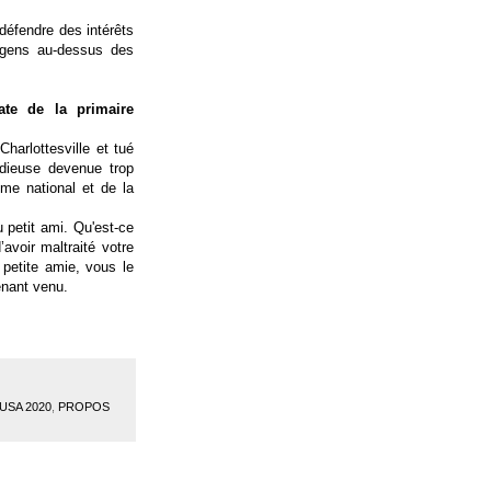
éfendre des intérêts
 gens au-dessus des
ate de la primaire
harlottesville et tué
odieuse devenue trop
sme national et de la
u petit ami. Qu'est-ce
avoir maltraité votre
petite amie, vous le
enant venu.
USA 2020
,
PROPOS