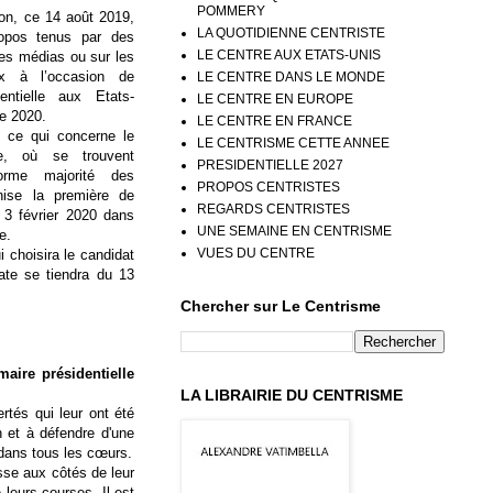
POMMERY
ion, ce 14 août 2019,
LA QUOTIDIENNE CENTRISTE
ropos tenus par des
LE CENTRE AUX ETATS-UNIS
les médias ou sur les
ux à l’occasion de
LE CENTRE DANS LE MONDE
dentielle aux Etats-
LE CENTRE EN EUROPE
e 2020.
LE CENTRE EN FRANCE
 ce qui concerne le
LE CENTRISME CETTE ANNEE
te, où se trouvent
PRESIDENTIELLE 2027
norme majorité des
PROPOS CENTRISTES
anise la première de
REGARDS CENTRISTES
 3 février 2020 dans
UNE SEMAINE EN CENTRISME
e.
VUES DU CENTRE
 choisira le candidat
ate se tiendra du 13
Chercher sur Le Centrisme
maire présidentielle
LA LIBRAIRIE DU CENTRISME
rtés qui leur ont été
n et à défendre d'une
 dans tous les cœurs.
asse aux côtés de leur
e leurs courses.
Il est