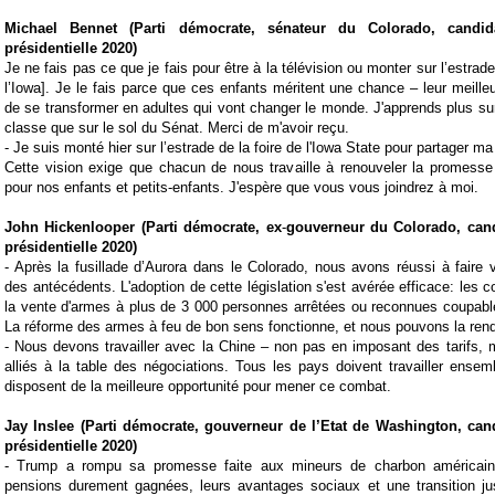
Michael Bennet (Parti démocrate, sénateur du Colorado
, candid
présidentielle 2020
)
Je ne fais pas ce que je fais pour être à la télévision ou monter sur l’estrade 
l’Iowa]. Je le fais parce que ces enfants méritent une chance – leur meill
de se transformer en adultes qui vont changer le monde. J'apprends plus sur 
classe que sur le sol du Sénat. Merci de m'avoir reçu.
-
Je suis monté hier sur l’estrade de la foire de l'Iowa State pour partager ma
Cette vision exige que chacun de nous travaille à renouveler la promesse
pour nos enfants et petits-enfants. J'espère que vous vous joindrez à moi.
John Hickenlooper (Parti démocrate, ex
-
gouverneur du Colorado
, can
présidentielle 2020
)
-
Après la fusillade d’Aurora dans le Colorado, nous avons réussi à faire vo
des antécédents.
L'adoption de cette législation s'est avérée efficace: les
la vente d'armes à plus de 3 000 personnes arrêtées ou reconnues coupabl
La réforme des armes à feu de bon sens fonctionne, et nous pouvons la rend
-
Nous devons travailler avec la Chine – non pas en imposant des tarifs,
alliés à la table des négociations. Tous les pays doivent travailler ensem
disposent de la meilleure opportunité pour mener ce combat.
Jay Inslee (Parti démocrate, gouverneur de l’Etat de Washington
, can
présidentielle 2020
)
-
Trump a rompu sa promesse faite aux mineurs de charbon américains.
pensions durement gagnées, leurs avantages sociaux et une transition j