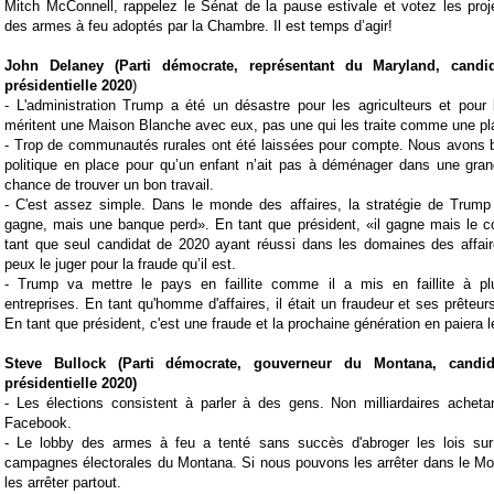
Mitch McConnell, rappelez le Sénat de la pause estivale et votez les proj
des armes à feu adoptés par la Chambre. Il est temps d’agir!
John Delaney (
Parti démocrate,
représentant du Maryland
, candi
présidentielle 2020
)
- L'administration Trump a été un désastre pour les agriculteurs et pour l
méritent une Maison Blanche avec eux, pas une qui les traite comme une pla
-
Trop de communautés rurales ont été laissées pour compte. Nous avons b
politique en place pour qu’un enfant n’ait pas à déménager dans une grand
chance de trouver un bon travail.
-
C'est assez simple. Dans le monde des affaires, la stratégie de Trump é
gagne, mais une banque perd». En tant que président, «il gagne mais le c
tant que seul candidat de 2020 ayant réussi dans les domaines des affair
peux le juger pour la fraude qu’il est.
-
Trump va mettre le pays en faillite comme il a mis en faillite à pl
entreprises. En tant qu'homme d'affaires, il était un fraudeur et ses prêteur
En tant que président, c'est une fraude et la prochaine génération en paiera le
Steve Bullock (Parti démocrate, gouverneur du Montana
, candi
présidentielle 2020
)
-
Les élections consistent à parler à des gens.
Non milliardaires acheta
Facebook.
- Le lobby des armes à feu a tenté sans succès d'abroger les lois sur
campagnes électorales du Montana. Si nous pouvons les arrêter dans le M
les arrêter partout.