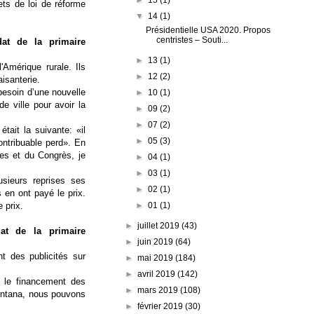
ets de loi de réforme
▼
14
(1)
Présidentielle USA 2020. Propos
centristes – Souti...
dat de la primaire
►
13
(1)
'Amérique rurale. Ils
►
12
(2)
isanterie.
esoin d’une nouvelle
►
10
(1)
e ville pour avoir la
►
09
(2)
►
07
(2)
tait la suivante: «il
►
05
(3)
ontribuable perd». En
es et du Congrès, je
►
04
(1)
►
03
(1)
usieurs reprises ses
►
02
(1)
s en ont payé le prix.
►
01
(1)
 prix.
►
juillet 2019
(43)
dat de la primaire
►
juin 2019
(64)
nt des publicités sur
►
mai 2019
(184)
►
avril 2019
(142)
 le financement des
►
mars 2019
(108)
ontana, nous pouvons
►
février 2019
(30)