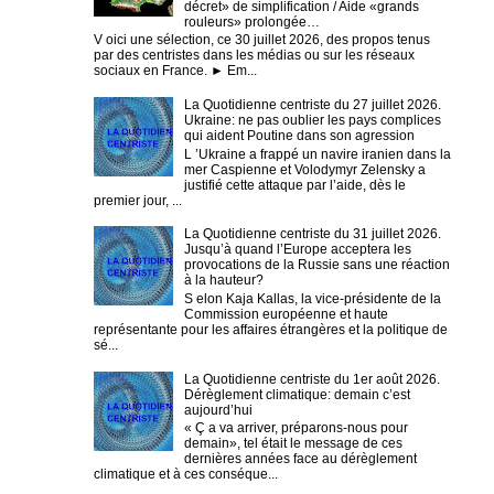
décret» de simplification / Aide «grands
rouleurs» prolongée…
V oici une sélection, ce 30 juillet 2026, des propos tenus
par des centristes dans les médias ou sur les réseaux
sociaux en France. ► Em...
La Quotidienne centriste du 27 juillet 2026.
Ukraine: ne pas oublier les pays complices
qui aident Poutine dans son agression
L ’Ukraine a frappé un navire iranien dans la
mer Caspienne et Volodymyr Zelensky a
justifié cette attaque par l’aide, dès le
premier jour, ...
La Quotidienne centriste du 31 juillet 2026.
Jusqu’à quand l’Europe acceptera les
provocations de la Russie sans une réaction
à la hauteur?
S elon Kaja Kallas, la vice-présidente de la
Commission européenne et haute
représentante pour les affaires étrangères et la politique de
sé...
La Quotidienne centriste du 1er août 2026.
Dérèglement climatique: demain c’est
aujourd’hui
« Ç a va arriver, préparons-nous pour
demain», tel était le message de ces
dernières années face au dérèglement
climatique et à ces conséque...