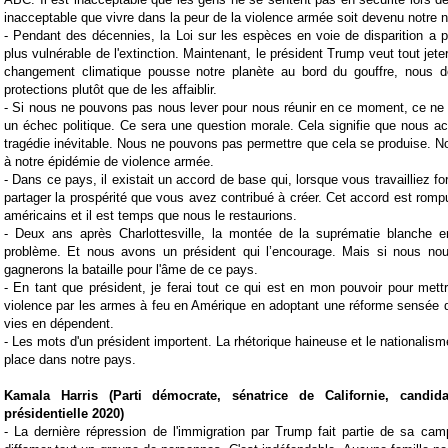
inacceptable que vivre dans la peur de la violence armée soit devenu notre n
-
Pendant des décennies, la Loi sur les espèces en voie de disparition a p
plus vulnérable de l'extinction. Maintenant, le président Trump veut tout jeter
changement climatique pousse notre planète au bord du gouffre, nous de
protections plutôt que de les affaiblir.
-
Si nous ne pouvons pas nous lever pour nous réunir en ce moment, ce ne
un échec politique. Ce sera une question morale. Cela signifie que nous a
tragédie inévitable.
Nous ne pouvons pas permettre que cela se produise. No
à notre épidémie de violence armée.
- Dans ce pays, il existait un accord de base qui, lorsque vous travailliez fo
partager la prospérité que vous avez contribué à créer. Cet accord est rompu
américains et il est temps que nous le restaurions.
-
Deux ans après Charlottesville, la montée de la suprématie blanche 
problème. Et nous avons un président qui l’encourage. Mais si nous no
gagnerons la bataille pour l'âme de ce pays.
-
En tant que président, je ferai tout ce qui est en mon pouvoir pour mettr
violence par les armes à feu en Amérique en adoptant une réforme sensée 
vies en dépendent.
-
Les mots d'un président importent. La rhétorique haineuse et le nationalism
place dans notre pays.
Kamala Harris (Parti démocrate, sénatrice de Californie, candid
présidentielle 2020)
-
La dernière répression de l'immigration par Trump fait partie de sa ca