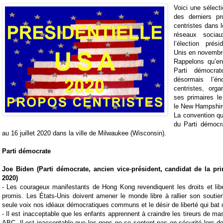
Voici une sélect
des derniers p
centristes dans 
réseaux socia
l’élection prési
Unis en novembr
Rappelons qu’en
Parti démocra
désormais l’é
centristes, org
ses primaires le
le New Hampshir
La convention qui
du Parti démocr
au 16 juillet 2020 dans la ville de Milwaukee (Wisconsin).
Parti démocrate
Joe Biden (Parti démocrate, ancien vice
-
président, candidat de la pri
2020)
-
Les courageux manifestants de Hong Kong revendiquent les droits et libe
promis. Les États-Unis doivent amener le monde libre à rallier son soutie
seule voix nos idéaux démocratiques communs et le désir de liberté qui bat
-
Il est inacceptable que les enfants apprennent à craindre les tireurs de m
ABC.
Il est inacceptable que les gens ne se sentent pas en sécurité lors d