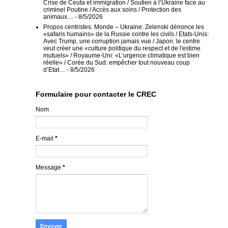
Crise de Ceuta et immigration / Soutien à l’Ukraine face au
criminel Poutine / Accès aux soins / Protection des
animaux…
- 8/5/2026
Propos centristes. Monde – Ukraine: Zelenski dénonce les
«safaris humains» de la Russie contre les civils / Etats-Unis:
Avec Trump, une corruption jamais vue / Japon: le centre
veut créer une «culture politique du respect et de l'estime
mutuels» / Royaume-Uni: «L’urgence climatique est bien
réelle» / Corée du Sud: empêcher tout nouveau coup
d’Etat…
- 8/5/2026
Formulaire pour contacter le CREC
Nom
E-mail
*
Message
*