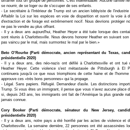
diffamer tout un groupe de personnes. C'est indéfendable. Aucune famille ne 
se nourrir, de se loger ou de s'occuper de ses enfants.
-
Le secrétaire à l'Intérieur de Trump est un ancien lobbyiste de l'industrie 
Affaiblir la Loi sur les espèces en voie de disparition et ouvrir la voie à 
d'extraction et de forage est extrêmement nocif.
Nous devrions protéger no
ne pas le vendre au plus offrant.
-
Il y a deux ans aujourd'hui, Heather Heyer a été tuée lorsque des centa
sont réunis à Charlottesville.
Nous devons honorer Heather en suivant son
pas vaincu par le mal, mais surmontez le mal par le bien.»
Beto O’Rourke (Parti démocrate, ancien représentant du Texas, cand
présidentielle 2020)
-
Il y a deux ans, des néo-nazis ont défilé à Charlottesville et ont 
Heather Heyer. Cette violence s'est métastasée de Pittsburgh à El P
continuera jusqu'à ce que nous triomphions de cette haine et de l'homme
approuve ces «très bons personnes» qui la propage.
-
Légal. Sans papiers. Réfugié. Demandeur d'asile. Les distinctions impor
Trump. Si vous êtes un immigrant, il pense que vous n’avez aucune place
si, depuis 243 ans, les immigrants ont fait de l’Amérique la plus grande na
jamais connue.
Cory Booker (
Parti démocrate,
sénateur du New Jersey
, candi
présidentielle 2020
)
-
Il y a deux ans, notre pays a été horrifié par les actes de violence et
Charlottesville. La semaine dernière, 22 personnes ont été assassinées lo