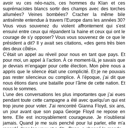
avoir vu ces néo-nazis, ces hommes du Klan et ces
suprémacistes blancs sortir des champs avec des torches
allumées? Veines bombées? Cracher la même bile
antisémite entendue à travers l'Europe dans les années 30?
Vous vous souvenez du violent affrontement qui s'est
ensuivi entre ceux qui répandent la haine et ceux qui ont le
courage de s'y opposer?
Vous vous souvenez de ce que le
président a dit?
Il y avait ses citations, «des gens très bien
des deux côtés».
C'était un appel au réveil pour nous en tant que pays.
Et
pour moi, un appel à l'action. À ce moment-là, je savais que
je devrais m’engager pour cette élection. Mon père nous a
appris que le silence était une complicité. Et je ne pouvais
pas rester silencieux ou complice.
À l'époque, j'ai dit que
nous étions dans une bataille pour l'âme de cette nation.
Et
nous le sommes.
L'une des conversations les plus importantes que j'ai eues
pendant toute cette campagne a été avec quelqu'un qui est
trop jeune pour voter.
J'ai rencontré Gianna Floyd, six ans,
un jour avant que son papa George Floyd ne repose en
terre.
Elle est incroyablement courageuse.
Je n'oublierai
jamais.
Quand je me suis penché pour lui parler, elle m'a