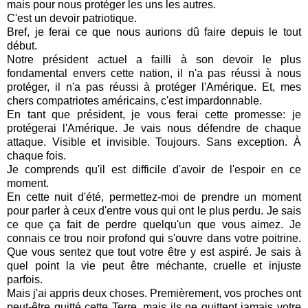
mais pour nous protéger les uns les autres.
C'est un devoir patriotique.
Bref, je ferai ce que nous aurions dû faire depuis le tout
début.
Notre président actuel a failli à son devoir le plus
fondamental envers cette nation, il n'a pas réussi à nous
protéger, il n'a pas réussi à protéger l'Amérique.
Et, mes
chers compatriotes américains, c'est impardonnable.
En tant que président, je vous ferai cette promesse: je
protégerai l'Amérique. Je vais nous défendre de chaque
attaque. Visible et invisible. Toujours. Sans exception. À
chaque fois.
Je comprends qu'il est difficile d'avoir de l'espoir en ce
moment.
En cette nuit d'été, permettez-moi de prendre un moment
pour parler à ceux d'entre vous qui ont le plus perdu.
Je sais
ce que ça fait de perdre quelqu'un que vous aimez. Je
connais ce trou noir profond qui s'ouvre dans votre poitrine.
Que vous sentez que tout votre être y est aspiré. Je sais à
quel point la vie peut être méchante, cruelle et injuste
parfois.
Mais j'ai appris deux choses.
Premièrement, vos proches ont
peut-être quitté cette Terre, mais ils ne quittent jamais votre