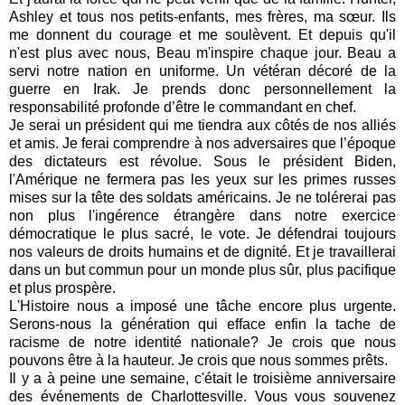
Ashley et tous nos petits-enfants, mes frères, ma sœur. Ils
me donnent du courage et me soulèvent.
Et depuis qu'il
n'est plus avec nous, Beau m'inspire chaque jour.
Beau a
servi notre nation en uniforme. Un vétéran décoré de la
guerre en Irak.
Je prends donc personnellement la
responsabilité profonde d’être le commandant en chef.
Je serai un président qui me tiendra aux côtés de nos alliés
et amis. Je ferai comprendre à nos adversaires que l’époque
des dictateurs est révolue.
Sous le président Biden,
l'Amérique ne fermera pas les yeux sur les primes russes
mises sur la tête des soldats américains. Je ne tolérerai pas
non plus l'ingérence étrangère dans notre exercice
démocratique le plus sacré, le vote.
Je défendrai toujours
nos valeurs de droits humains et de dignité. Et je travaillerai
dans un but commun pour un monde plus sûr, plus pacifique
et plus prospère.
L'Histoire nous a imposé une tâche encore plus urgente.
Serons-nous la génération qui efface enfin la tache de
racisme de notre identité nationale?
Je crois que nous
pouvons être à la hauteur.
Je crois que nous sommes prêts.
Il y a à peine une semaine, c'était le troisième anniversaire
des événements de Charlottesville.
Vous vous souvenez