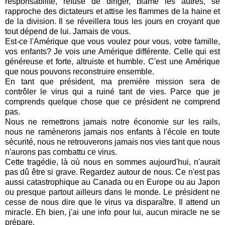
responsabilité, refuse de diriger, blâme les autres, se
rapproche des dictateurs et attise les flammes de la haine et
de la division.
Il se réveillera tous les jours en croyant que
tout dépend de lui. Jamais de vous.
Est-ce l'Amérique que vous voulez pour vous, votre famille,
vos enfants?
Je vois une Amérique différente.
Celle qui est
généreuse et forte, altruiste et humble.
C'est une Amérique
que nous pouvons reconstruire ensemble.
En tant que président, ma première mission sera de
contrôler le virus qui a ruiné tant de vies.
Parce que je
comprends quelque chose que ce président ne comprend
pas.
Nous ne remettrons jamais notre économie sur les rails,
nous ne ramènerons jamais nos enfants à l'école en toute
sécurité, nous ne retrouverons jamais nos vies tant que nous
n'aurons pas combattu ce virus.
Cette tragédie, là où nous en sommes aujourd'hui, n'aurait
pas dû être si grave.
Regardez autour de nous.
Ce n'est pas
aussi catastrophique au Canada ou en Europe ou au Japon
ou presque partout ailleurs dans le monde.
Le président ne
cesse de nous dire que le virus va disparaître. Il attend un
miracle. Eh bien, j'ai une info pour lui, aucun miracle ne se
prépare.