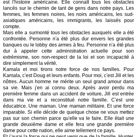
est l'histoire américaine. Elle connaît tous les obstacles
lancés sur le chemin de tant de gens dans notre pays. Les
femmes, les femmes noires, les noirs américains, les sud-
asiatiques américains, les immigrants, les laissés pour
compte.
Mais elle a surmonté tous les obstacles auxquels elle a été
confrontée. Personne n'a été plus dur envers les grandes
banques ou le lobby des armes à feu. Personne n'a été plus
dur à appeler cette administration actuelle pour son
extrémisme, son non-respect de la loi et son incapacité à
dire simplement la vérité.
Kamala et moi tirons notre force de nos familles. Pour
Kamala, c'est Doug et leurs enfants.
Pour moi, c'est Jill et les
nôtres. Aucun homme ne mérite un seul grand amour dans
sa vie. Mais j'en ai connu deux. Après avoir perdu ma
première femme dans un accident de voiture, Jill est entrée
dans ma vie et a reconstitué notre famille.
C'est une
éducatrice. Une maman. Une maman militaire. Et une force
imparable. Si elle décide de quelque chose ne vous mettez
pas sur son chemin parce qu'elle va le faire. Elle était une
grande deuxième dame et elle fera une grande première
dame pour cette nation, elle aime tellement ce pays.
Et j'aurai la force qui ne peut venir que de la famille. Hunter,