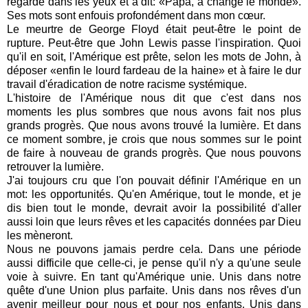
regardé dans les yeux et a dit: «Papa, a changé le monde».
Ses mots sont enfouis profondément dans mon cœur.
Le meurtre de George Floyd était peut-être le point de
rupture.
Peut-être que John Lewis passe l'inspiration.
Quoi
qu'il en soit, l'Amérique est prête, selon les mots de John, à
déposer «enfin le lourd fardeau de la haine» et à faire le dur
travail d'éradication de notre racisme systémique.
L'histoire de l'Amérique nous dit que c'est dans nos
moments les plus sombres que nous avons fait nos plus
grands progrès. Que nous avons trouvé la lumière. Et dans
ce moment sombre, je crois que nous sommes sur le point
de faire à nouveau de grands progrès. Que nous pouvons
retrouver la lumière.
J'ai toujours cru que l'on pouvait définir l'Amérique en un
mot: les opportunités.
Qu'en Amérique, tout le monde, et je
dis bien tout le monde, devrait avoir la possibilité d'aller
aussi loin que leurs rêves et les capacités données par Dieu
les mèneront.
Nous ne pouvons jamais perdre cela. Dans une période
aussi difficile que celle-ci, je pense qu'il n'y a qu'une seule
voie à suivre. En tant qu'Amérique unie. Unis dans notre
quête d'une Union plus parfaite. Unis dans nos rêves d'un
avenir meilleur pour nous et pour nos enfants. Unis dans