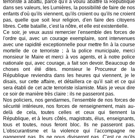
terroriste a abattu, parce qu'il a voulu abattre la République
dans ses valeurs, les Lumières, la possibilité de faire de nos
enfants d'où qu'ils viennent, qu'ils croient ou qu'ils ne croient
pas, quelle que soit leur religion, d'en faire des citoyens
libres. Cette bataille, c'est la nôtre, et elle est existentielle.
Ce soir, je veux aussi remercier l'ensemble des forces de
l'ordre qui, avec un courage exemplaire, sont intervenues
avec une rapidité exceptionnelle pour mettre fin à la course
mortelle de ce terroriste ; à la police municipale, merci
monsieur le Maire et merci à vos agents, et à notre police
nationale qui, avec courage, a fait son devoir. Beaucoup de
choses ont été dites. monsieur le Procureur de la
République reviendra dans les heures qui viennent, je le
disais, sur cette affaire, et détaillera ce qu'il sait et ce qui
sera établi de cet acte terroriste islamiste. Mais je veux dire
ce soir de manière très claire : ils ne passeront pas.
Nos policiers, nos gendarmes, l'ensemble de nos forces de
sécurité intérieure, nos forces de renseignement, mais au-
delà de cela, toutes celles et ceux qui tiennent la
République, et à leurs côtés, magistrats, élus, enseignants,
tous et toutes, nous feront bloc. Ils ne passeront pas.
L'obscurantisme et la violence qui l'accompagne ne
gagneront pas. Ils ne nous diviseront pas. C'est ce qu'ils