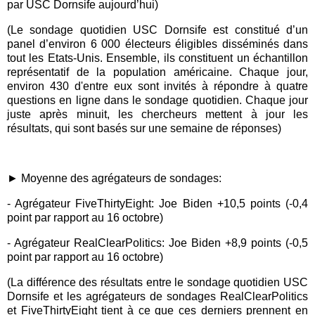
par USC Dornsife aujourd’hui)
(Le sondage quotidien USC Dornsife est constitué d’un
panel d’environ 6 000 électeurs éligibles disséminés dans
tout les Etats
-
Unis. Ensemble, ils constituent un échantillon
représentatif de la population américaine. Chaque jour,
environ 430 d'entre eux sont invités à répondre à quatre
questions en ligne dans le sondage quotidien. Chaque jour
juste après minuit, les chercheurs mettent à jour les
résultats, qui sont basés sur une semaine de réponses)
► Moyenne des
agrégateurs de sondages:
-
Agrégateur FiveThirtyEight: Joe Biden +10,5 points (
-0
,4
point p
a
r r
apport au 16 octobre)
-
Agrégateur RealClearPolitics: Joe Biden +8,9 points (
-
0,5
point p
a
r r
apport au 16 octobre)
(L
a différence des résultats entre le sondage quotidien USC
Dornsife et les agrégateurs de sondages RealClearPolitics
et FiveThirtyEight tient à ce que ces derniers prennent en