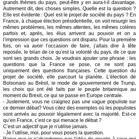
grands thèmes du pays, peut-être y en aura-t-il davantage.
Autrement dit, des choses simples. Quelle est la question ?
Elle est évidente : Quel est le projet de société du pays ? En
France, à chaque élection présidentielle, on voit resurgir les
mêmes problèmes, les mêmes attentes, les mêmes colères
parfois et, après, les élus arrivent au pouvoir et on a
l'impression que ces questions ont disparu. Pour la première
fois, on va avoir l'occasion de faire, j'allais dire à tête
reposée, le bilan de ce qu'est la volonté du pays, de ce que
sont ses grands choix. Je voudrais ajouter une phrase : les
questions que la France se pose, ce ne sont pas
uniquement des questions françaises. Cette question du
projet de société, elle parcourt la planète. L'élection de
Bolsonaro au Brésil, le mode de gouvernement de Trump,
les choix qui ont été faits par le peuple britannique au
moment du Brexit, ce qui se passe en Europe centrale.
- Justement, vous ne craignez pas une vague populiste sur
ce dernier débat? Vous citez des exemples où les populistes
sont arrivés au pouvoir légalement avec la majorité. Est-ce
qu’en France, c’est ce qui menace le débat ?
C'est un adjectif que je n'utilise jamais.
- Je l’utilise, moi, pour vous poses la question.
Parce que je n'abandonne pas l'idée de peuple à ceux qui