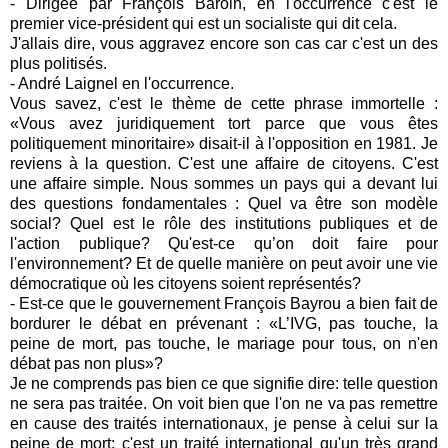
- Dirigée par François Baroin, en l'occurrence c'est le
premier vice-président qui est un socialiste qui dit cela.
J'allais dire, vous aggravez encore son cas car c'est un des
plus politisés.
- André Laignel en l'occurrence.
Vous savez, c'est le thème de cette phrase immortelle :
«Vous avez juridiquement tort parce que vous êtes
politiquement minoritaire» disait-il à l'opposition en 1981. Je
reviens à la question. C'est une affaire de citoyens. C'est
une affaire simple. Nous sommes un pays qui a devant lui
des questions fondamentales : Quel va être son modèle
social? Quel est le rôle des institutions publiques et de
l'action publique? Qu'est-ce qu’on doit faire pour
l'environnement? Et de quelle manière on peut avoir une vie
démocratique où les citoyens soient représentés?
- Est-ce que le gouvernement François Bayrou a bien fait de
bordurer le débat en prévenant : «L’IVG, pas touche, la
peine de mort, pas touche, le mariage pour tous, on n'en
débat pas non plus»?
Je ne comprends pas bien ce que signifie dire: telle question
ne sera pas traitée. On voit bien que l'on ne va pas remettre
en cause des traités internationaux, je pense à celui sur la
peine de mort; c'est un traité international qu'un très grand