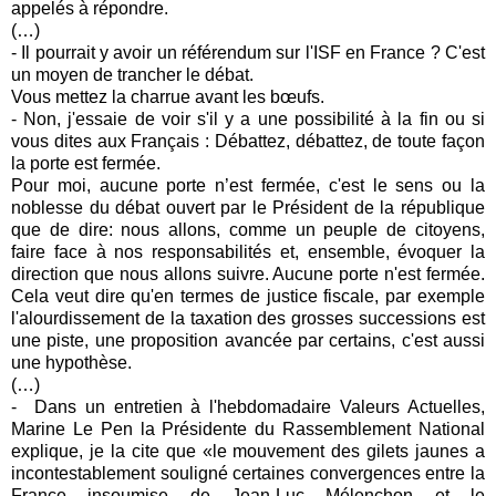
appelés à répondre.
(…)
- Il pourrait y avoir un référendum sur l'ISF en France ? C'est
un moyen de trancher le débat.
Vous mettez la charrue avant les bœufs.
- Non, j'essaie de voir s'il y a une possibilité à la fin ou si
vous dites aux Français : Débattez, débattez, de toute façon
la porte est fermée.
Pour moi, aucune porte n’est fermée, c'est le sens ou la
noblesse du débat ouvert par le Président de la république
que de dire: nous allons, comme un peuple de citoyens,
faire face à nos responsabilités et, ensemble, évoquer la
direction que nous allons suivre. Aucune porte n'est fermée.
Cela veut dire qu'en termes de justice fiscale, par exemple
l'alourdissement de la taxation des grosses successions est
une piste, une proposition avancée par certains, c'est aussi
une hypothèse.
(…)
-
Dans un entretien à l'hebdomadaire Valeurs Actuelles,
Marine Le Pen la Présidente du Rassemblement National
explique, je la cite que «le mouvement des gilets jaunes a
incontestablement souligné certaines convergences entre la
France insoumise de Jean-Luc Mélenchon et le