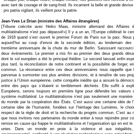
avec tant de courage et de sang-froid. Ils incarnent la belle et grande devise
: pro patria vigilant, ils veillent pour la patrie.
Jean-Yves Le Drian (ministre des Affaires étrangères)
[Tribune coécrite avec Heiko Maas, ministre allemand des Affaires é
multilatéralisme n’est pas dépassé!»] Il y a un an, l’Europe célébrait le cen
de 1918 quand s’est ouvert le premier Forum de Paris sur la paix. Nous 
aujourd’hui au coup d’envoi de la seconde édition, au lendemain de
trentième anniversaire de la chute du mur de Berlin. Saisissant raccourci
deux événements. Le premier a mis fin au premier des deux grands désa
dont le sol européen a été le principal théâtre. Le second laissait enfin esp
plus tard, la réconciliation de notre continent et la possibilité de forger, 
commun. La résonance entre ces deux anniversaires nous rappelle que l
parvenue à surmonter ses plus amères divisions, et à renaître de ses prop
justice à l’Union européenne, cette conquête inédite qui a assuré la démocrat
entre des pays qui s’étaient si terriblement déchirés. Elle suffit à exp
Européens, serons toujours en première ligne pour défendre les valeurs
système multilatéral. Le multilatéralisme n’est pas seulement une manière d
du monde par la coopération des États. C’est aussi une certaine idée de l
certaine idée de l’humanité, fondées sur l’héritage des Lumières, le choix 
respect de la règle de droit et la recherche du progrès commun. C’est au
que nous invitons nos partenaires du monde entier à nous rejoindre pour con
remise en cause qui frappe le multilatéralisme et l’organisation qui en est l
unies. Dans un monde en proie à la violence et aux inégalités,