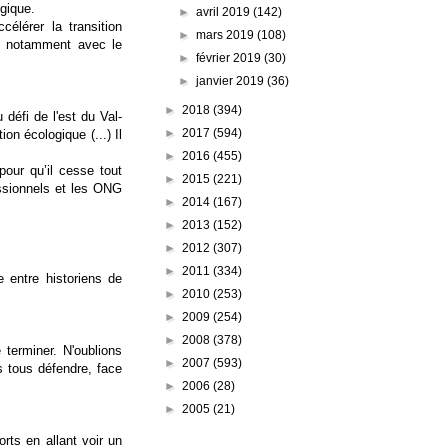
gique.
►
avril 2019
(142)
célérer la transition
►
mars 2019
(108)
n, notamment avec le
►
février 2019
(30)
►
janvier 2019
(36)
►
2018
(394)
 défi de l'est du Val-
►
2017
(594)
ition écologique
(...) Il
►
2016
(455)
pour qu’il cesse tout
►
2015
(221)
essionnels et les ONG
►
2014
(167)
►
2013
(152)
►
2012
(307)
►
2011
(334)
e entre historiens de
►
2010
(253)
►
2009
(254)
►
2008
(378)
 terminer. N'oublions
►
2007
(593)
s tous défendre, face
►
2006
(28)
►
2005
(21)
ts en allant voir un