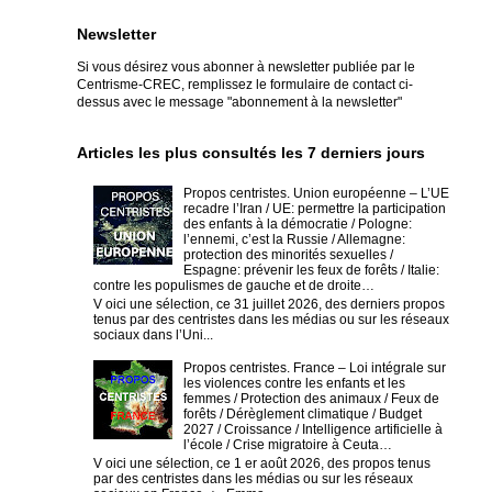
Newsletter
Si vous désirez vous abonner à newsletter publiée par le
Centrisme-CREC,
remplissez le formulaire de contact ci-
dessus avec le message "abonnement à la newsletter"
Articles les plus consultés les 7 derniers jours
Propos centristes. Union européenne – L’UE
recadre l’Iran / UE: permettre la participation
des enfants à la démocratie / Pologne:
l’ennemi, c’est la Russie / Allemagne:
protection des minorités sexuelles /
Espagne: prévenir les feux de forêts / Italie:
contre les populismes de gauche et de droite…
V oici une sélection, ce 31 juillet 2026, des derniers propos
tenus par des centristes dans les médias ou sur les réseaux
sociaux dans l’Uni...
Propos centristes. France – Loi intégrale sur
les violences contre les enfants et les
femmes / Protection des animaux / Feux de
forêts / Dérèglement climatique / Budget
2027 / Croissance / Intelligence artificielle à
l’école / Crise migratoire à Ceuta…
V oici une sélection, ce 1 er août 2026, des propos tenus
par des centristes dans les médias ou sur les réseaux