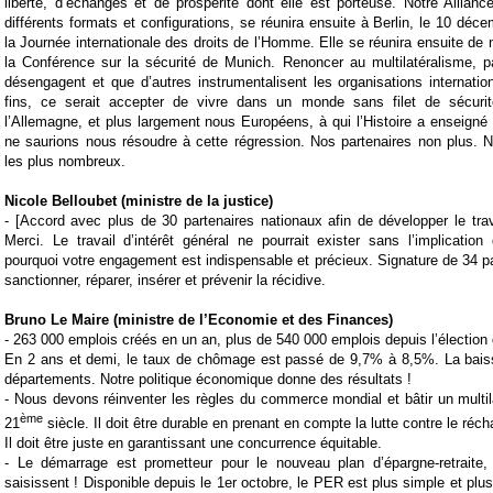
liberté, d’échanges et de prospérité dont elle est porteuse. Notre Allianc
différents formats et configurations, se réunira ensuite à Berlin, le 10 déc
la Journée internationale des droits de l’Homme. Elle se réunira ensuite d
la Conférence sur la sécurité de Munich. Renoncer au multilatéralisme, p
désengagent et que d’autres instrumentalisent les organisations internatio
fins, ce serait accepter de vivre dans un monde sans filet de sécurit
l’Allemagne, et plus largement nous Européens, à qui l’Histoire a enseigné l
ne saurions nous résoudre à cette régression. Nos partenaires non plus. N
les plus nombreux.
Nicole Belloubet (ministre de la justice)
- [
Accord avec plus de 30 partenaires nationaux afin de développer le trava
Merci. Le travail d’intérêt général ne pourrait exister sans l’implication
pourquoi votre engagement est indispensable et précieux. Signature de 34
p
sanctionner, réparer, insérer et prévenir la récidive.
Bruno Le Maire (ministre de l’Economie et des Finances)
-
263 000 emplois créés en un an, plus de 540 000 emplois depuis l’élection 
En 2 ans et demi, le taux de chômage est passé de 9,7% à 8,5%. La bais
départements. Notre politique économique donne des résultats !
-
Nous devons réinventer les règles du commerce mondial et bâtir un multi
ème
21
siècle. Il doit être durable en prenant en compte la lutte contre le réc
Il doit être juste en garantissant une concurrence équitable.
-
Le démarrage est prometteur pour le nouveau plan d’épargne-retraite,
saisissent ! Disponible depuis le 1er octobre, le
PER
est plus simple et plu