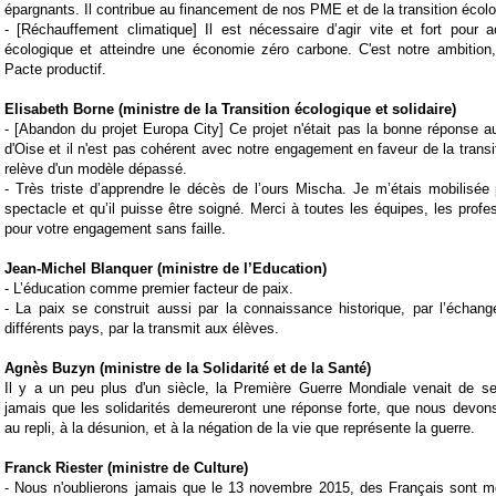
épargnants. Il contribue au financement de nos PME et de la transition écolo
-
[Réchauffement climatique] Il est nécessaire d’agir vite et fort pour ac
écologique et atteindre une économie zéro carbone. C'est notre ambitio
Pacte productif
.
Elisabeth Borne (
ministre de la Transition écologique et solidaire)
- [
Abandon du projet
Europa City
] Ce projet n'était pas la bonne réponse au
d'Oise et il n'est pas cohérent avec notre engagement en faveur de la
trans
relève d'un modèle dépassé.
-
Très triste d’apprendre le décès de l’ours
Mischa
. Je m’étais mobilisée 
spectacle et qu’il puisse être soigné. Merci à toutes les équipes, les prof
pour votre engagement sans faille.
Jean-Michel Blanquer (ministre de l’Education)
-
L’éducation comme premier facteur de paix.
-
La paix se construit aussi par la connaissance historique, par l’échang
différents pays, par la transmit aux élèves.
Agnès Buzyn (ministre de la Solidarité et de la Santé)
Il y a un peu plus d'un siècle, la Première Guerre Mondiale venait de se
jamais que les solidarités demeureront une réponse forte, que nous devon
au repli, à la désunion, et à la négation de la vie que représente la guerre.
Franck Riester (ministre de Culture)
-
Nous n'oublierons jamais que le
13 novembre
2015, des Français sont mor