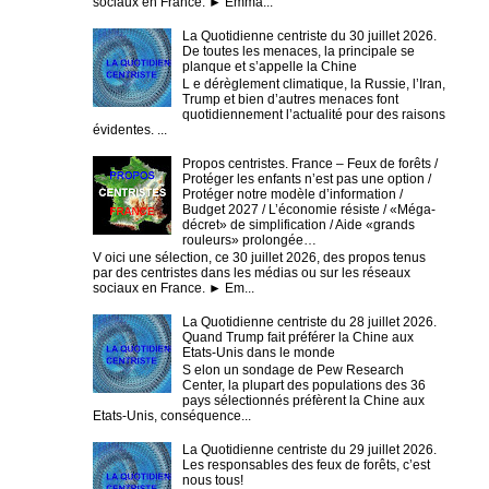
sociaux en France. ► Emma...
La Quotidienne centriste du 30 juillet 2026.
De toutes les menaces, la principale se
planque et s’appelle la Chine
L e dérèglement climatique, la Russie, l’Iran,
Trump et bien d’autres menaces font
quotidiennement l’actualité pour des raisons
évidentes. ...
Propos centristes. France – Feux de forêts /
Protéger les enfants n’est pas une option /
Protéger notre modèle d’information /
Budget 2027 / L’économie résiste / «Méga-
décret» de simplification / Aide «grands
rouleurs» prolongée…
V oici une sélection, ce 30 juillet 2026, des propos tenus
par des centristes dans les médias ou sur les réseaux
sociaux en France. ► Em...
La Quotidienne centriste du 28 juillet 2026.
Quand Trump fait préférer la Chine aux
Etats-Unis dans le monde
S elon un sondage de Pew Research
Center, la plupart des populations des 36
pays sélectionnés préfèrent la Chine aux
Etats-Unis, conséquence...
La Quotidienne centriste du 29 juillet 2026.
Les responsables des feux de forêts, c’est
nous tous!