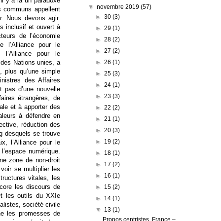
il y a là un paradoxe
▼
novembre 2019
(57)
fis communs appellent
►
30
(3)
. Nous devons agir.
 inclusif et ouvert à
►
29
(1)
cteurs de l’économie
►
28
(2)
e l’Alliance pour le
►
27
(2)
 l’Alliance pour le
►
26
(1)
 des Nations unies, a
 plus qu’une simple
►
25
(3)
istres des Affaires
►
24
(1)
it pas d’une nouvelle
►
23
(3)
faires étrangères, de
ale et à apporter des
►
22
(2)
aleurs à défendre en
►
21
(1)
ective, réduction des
►
20
(3)
ng desquels se trouve
►
19
(2)
x, l’Alliance pour le
e l’espace numérique.
►
18
(1)
ne zone de non-droit
►
17
(2)
oir se multiplier les
►
16
(1)
tructures vitales, les
ncore les discours de
►
15
(2)
t les outils du XXIe
►
14
(1)
listes, société civile
▼
13
(1)
nne les promesses de
Propos centristes. France –