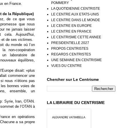
POMMERY
ux en France.
LA QUOTIDIENNE CENTRISTE
 de la République)
LE CENTRE AUX ETATS-UNIS
iez, de ce que vous
LE CENTRE DANS LE MONDE
a promesse que nous
LE CENTRE EN EUROPE
pour ne jamais laisser
LE CENTRE EN FRANCE
 cela. Aujourd'hui,
LE CENTRISME CETTE ANNEE
et de ses victimes.
PRESIDENTIELLE 2027
roit du monde où l’on
PROPOS CENTRISTES
la non-coopération
REGARDS CENTRISTES
e un laboratoire de
UNE SEMAINE EN CENTRISME
 nouveaux équilibres,
VUES DU CENTRE
l'Europe disait: «plus
 allait commencer une
Chercher sur Le Centrisme
 si nous n’étions pas
r les bonnes voies de
sons, ensemble, un
p
: Syrie, Iran, OTAN.
LA LIBRAIRIE DU CENTRISME
e sommet de l’OTAN à
rance en opérations
. Chacune a sa propre