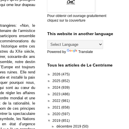
 qui orne leur drapeau
Pour obtenir cet ouvrage gratuitement
cliquez sur la couverture
trangères: «Non, le
tenaire de l’armistice
This website in another language
participons ensemble
s commémorations du
 historique entre ces
stres du XXe siècle,
Powered by
Translate
érer, soixante-dix ans
ensemble, notre destin
Tous les articles de Le Centrisme
’Europe est toujours
res ruines. Elle rend
►
2026
(475)
ie et installé la paix
►
2025
(852)
liquer pourquoi nous,
►
2024
(939)
 qui sont au cœur du
e régler les affaires
►
2023
(486)
’ordre mondial et une
►
2022
(981)
de la rationalité, le
►
2021
(658)
 nom de ces principes
trer la spectaculaire
►
2020
(597)
e symbole, les Nations
▼
2019
(851)
 en état d’urgence
►
décembre 2019
(50)