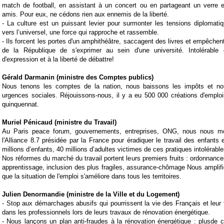
match de football, en assistant à un concert ou en partageant un verre 
amis. Pour eux, ne cédons rien aux ennemis de la liberté.
-
La culture est un puissant levier pour surmonter les tensions diplomati
vers l’universel, une force qui rapproche et rassemble.
-
Ils forcent les portes d'un amphithéâtre, saccagent des livres et empêchen
de la République de s'exprimer au sein d'une université. Intolérable 
d'expression et à la liberté de débattre!
Gérald Darmanin (ministre des Comptes publics)
Nous tenons les comptes de la nation, nous baissons les impôts et no
urgences sociales. Réjouissons-nous, il y a eu 500 000 créations d'emplo
quinquennat.
Muriel Pénicaud (ministre du Travail)
Au
Paris peace forum
, gouvernements, entreprises, ONG, nous nous mo
l'Alliance 8.7 présidée par la France pour éradiquer le
travail
des enfants et
millions d’enfants, 40 millions d’adultes victimes de ces pratiques intolérable
Nos réformes du marché du travail portent leurs premiers fruits : ordonnances
apprentissage, inclusion des plus fragiles, assurance-chômage Nous amplifi
que la situation de l'emploi s'améliore dans tous les territoires.
Julien Denormandie (ministre de la Ville et du Logement)
-
Stop aux démarchages abusifs qui pourrissent la vie des Français et leur 
dans les professionnels lors de leurs travaux de rénovation énergétique.
-
Nous lançons un plan anti-fraudes à la
rénovation
énergétique : plusde c