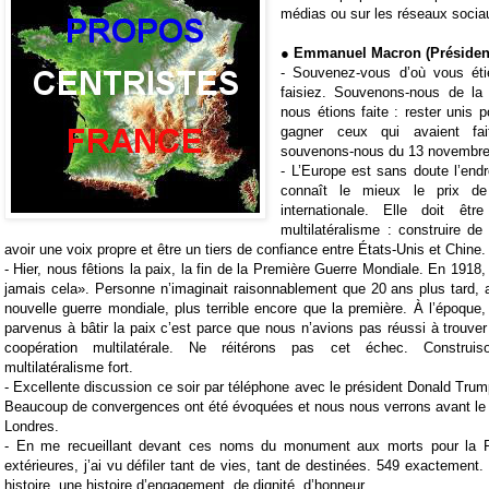
médias ou sur les réseaux socia
● Emmanuel Macron (Président
-
Souvenez-vous d’où vous ét
faisiez. Souvenons-nous de l
nous étions faite : rester unis 
gagner ceux qui avaient fait
souvenons-nous du 13 novembre 
-
L’Europe est sans doute l’end
connaît le mieux le prix de 
internationale. Elle doit êtr
multilatéralisme : construire de
avoir une voix propre et être un tiers de confiance entre États-Unis et Chine.
-
Hier, nous fêtions la paix, la fin de la Première Guerre Mondiale. En 1918, 
jamais cela». Personne n’imaginait raisonnablement que 20 ans plus tard,
nouvelle guerre mondiale, plus terrible encore que la première. À l’époque,
parvenus à bâtir la paix c’est parce que nous n’avions pas réussi à trouve
coopération multilatérale. Ne réitérons pas cet échec. Construi
multilatéralisme fort.
-
Excellente discussion ce soir par téléphone avec le président
Donald Trum
Beaucoup de convergences ont été évoquées et nous nous verrons avant l
Londres.
-
En me recueillant devant ces noms du monument aux morts pour la F
extérieures, j’ai vu défiler tant de vies, tant de destinées. 549 exactement
histoire, une histoire d’engagement, de dignité, d’honneur.