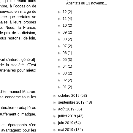
e, qui se réunit dans
Attentats du 13 novemb...
embre, à l’occasion de
e nouveau en marge de
►
12
(2)
arce que certains se
►
11
(4)
nales à leurs propres
►
10
(2)
é. Nous, la France,
►
09
(2)
e prix de la division,
ous restons, de loin,
►
08
(2)
►
07
(2)
►
06
(1)
il d'intérêt général]
►
05
(3)
 de la société. C’est
►
04
(1)
artenaires
pour mieux
►
03
(2)
►
02
(2)
►
01
(2)
d’
Emmanuel Macron
.
►
octobre 2019
(53)
se concerne tous les
►
septembre 2019
(48)
latéralisme adapté au
►
août 2019
(36)
hauffement climatique.
►
juillet 2019
(43)
►
juin 2019
(64)
 les épargnants s’en
►
mai 2019
(184)
s avantageux pour les