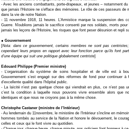
-
Avec les anciens combattants, porte-drapeaux, et jeunes – notamment d
que jamais l'Histoire ne s'efface des mémoires. Le rôle de ces passeurs de 
dans la vie de notre Nation.
-
11 novembre 1918, 11 heures. L’Armistice marque la suspension des c
Guerre. N'oublions jamais le sacrifice consenti par nos soldats, morts pour 
jamais les leçons de l'Histoire, les risques que font peser désunion et repli su
● Gouvernement
[
Nota: dans ce gouvernement, certains membres ne sont pas centristes;
cependant leurs propos en rapport avec leur fonction parce qu’ils font part
d’une équipe qui suit une politique globalement centriste
]
Edouard Philippe (Premier ministre)
-
L’organisation du système de soins hospitalier et de ville est à bou
Gouvernement s’est engagé sur des réformes de fond pour continuer à f
d’excellente qualité dans l'hôpital public.
-
La
laïcité
n’est pas quelque chose qui viendrait en plus, ce n’est pas 
c’est la condition à laquelle nous pouvons vivre ensemble alors que
identiques et que nous ne croyons pas à la même chose.
Christophe Castaner (ministre de l’Intérieur)
-
Au lendemain du
11novembre
, le ministère de l'Intérieur s'incline en mém
hommes tombés au service de la Nation et honore le dévouement, le courag
celles et ceux qui le font vivre au quotidien.
-
Chaque jour, chaque heure, chaque minute, nos policiers font honneur à ce 