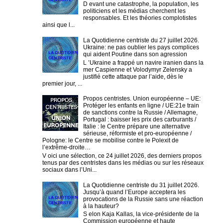
D evant une catastrophe, la population, les
politiciens et les médias cherchent les
responsables. Et les théories complotistes
ainsi que l...
La Quotidienne centriste du 27 juillet 2026.
Ukraine: ne pas oublier les pays complices
qui aident Poutine dans son agression
L ’Ukraine a frappé un navire iranien dans la
mer Caspienne et Volodymyr Zelensky a
justifié cette attaque par l’aide, dès le
premier jour, ...
Propos centristes. Union européenne – UE:
Protéger les enfants en ligne / UE:21e train
de sanctions contre la Russie / Allemagne,
Portugal : baisser les prix des carburants /
Italie : le Centre prépare une alternative
sérieuse, réformiste et pro-européenne /
Pologne: le Centre se mobilise contre le Polexit de
l’extrême-droite…
V oici une sélection, ce 24 juillet 2026, des derniers propos
tenus par des centristes dans les médias ou sur les réseaux
sociaux dans l’Uni...
La Quotidienne centriste du 31 juillet 2026.
Jusqu’à quand l’Europe acceptera les
provocations de la Russie sans une réaction
à la hauteur?
S elon Kaja Kallas, la vice-présidente de la
Commission européenne et haute