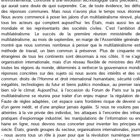
environnemental, confronté à une révolution technologique sans précédent, 
qui aurait sans doute de quoi surprendre. Car, de toute évidence, les dé
des réponses communes. Mais nous n’avons plus le temps nous étonner
Nous avons commencé à poser les jalons d’un multilatéralisme rénové, plus
tous les acteurs qui comptent aujourd’hui: les États, mais aussi les a
mondiale et les représentants des sociétés civiles. C’est l’ambition d
multilatéralisme. Le succès de la première réunion ministérielle de
multilatéralisme, au mois de septembre, en marge de l’Assemblée générale
montré que nous sommes nombreux à penser que le multilatéralisme est,
méthode de travail, un bien commun à préserver. Plus de cinquante min
étrangères de tous les continents sont désormais à nos côtés. Il ne s’ag
organisation internationale, mais d’un réseau flexible de ministres des Af
toutes les régions du monde, déterminés à renforcer la gouvernance mondi
réponses concrètes sur des sujets où nous avons des intérêts et des v
commun: droits de l’Homme et droit international humanitaire, sécurité coll
inégalités, technologies du futur et biens publics mondiaux, au premier ra
bien sûr le climat. Aujourd’hui, à l’occasion du Forum de Paris sur la pai
multilatéralisme se réunira pour traiter d’un enjeu majeur: la régulation d
Faute de règles adaptées, cet espace sans frontières risque de devenir u
d’un genre inédit, et d’une ampleur jamais égalée. Si nous ne voulons pas v
atteintes à la vie privée des individus, les attaques à l’encontre des infras
pratiques d’espionnage industriel, les manipulations de l’information ou e
haine en ligne, nous devons nous concerter pour inventer les principes e
siècle. États, grands groupes du secteur, organisations internationales, journa
- nous avons tous un rôle à jouer pour que la révolution numérique tie