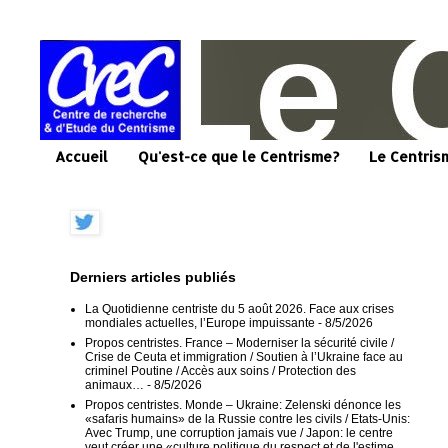
Accueil
Qu'est-ce que le Centrisme?
Le Centris
Derniers articles publiés
La Quotidienne centriste du 5 août 2026. Face aux crises
mondiales actuelles, l’Europe impuissante
- 8/5/2026
Propos centristes. France – Moderniser la sécurité civile /
Crise de Ceuta et immigration / Soutien à l’Ukraine face au
criminel Poutine / Accès aux soins / Protection des
animaux…
- 8/5/2026
Propos centristes. Monde – Ukraine: Zelenski dénonce les
«safaris humains» de la Russie contre les civils / Etats-Unis:
Avec Trump, une corruption jamais vue / Japon: le centre
veut créer une «culture politique du respect et de l'estime