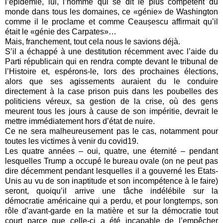
l’épidémie, lui, l’homme qui se dit le plus compétent du
monde dans tous les domaines, ce «génie» de Washington
comme il le proclame et comme Ceaușescu affirmait qu’il
était le «génie des Carpates»…
Mais, franchement, tout cela nous le savions déjà.
S’il a échappé à une destitution récemment avec l’aide du
Parti républicain qui en rendra compte devant le tribunal de
l’Histoire et, espérons-le, lors des prochaines élections,
alors que ses agissements auraient du le conduire
directement à la case prison puis dans les poubelles des
politiciens véreux, sa gestion de la crise, où des gens
meurent tous les jours à cause de son impéritie, devrait le
mettre immédiatement hors d’état de nuire.
Ce ne sera malheureusement pas le cas, notamment pour
toutes les victimes à venir du covid19.
Les quatre années – oui, quatre, une éternité – pendant
lesquelles Trump a occupé le bureau ovale (on ne peut pas
dire décemment pendant lesquelles il a gouverné les Etats-
Unis au vu de son inaptitude et son incompétence à le faire)
seront, quoiqu’il arrive une tâche indélébile sur la
démocratie américaine qui a perdu, et pour longtemps, son
rôle d’avant-garde en la matière et sur la démocratie tout
court parce que celle-ci a été incapable de l’empêcher