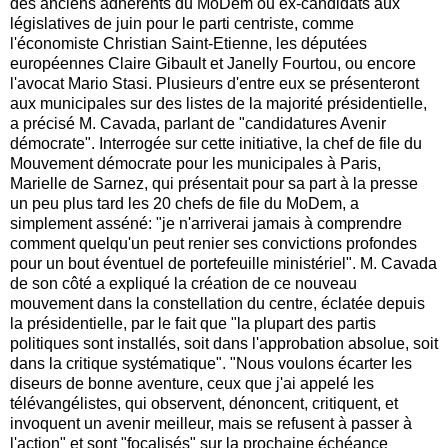
des anciens adhérents du MoDem ou ex-candidats aux
législatives de juin pour le parti centriste, comme
l'économiste Christian Saint-Etienne, les députées
européennes Claire Gibault et Janelly Fourtou, ou encore
l'avocat Mario Stasi. Plusieurs d'entre eux se présenteront
aux municipales sur des listes de la majorité présidentielle,
a précisé M. Cavada, parlant de "candidatures Avenir
démocrate". Interrogée sur cette initiative, la chef de file du
Mouvement démocrate pour les municipales à Paris,
Marielle de Sarnez, qui présentait pour sa part à la presse
un peu plus tard les 20 chefs de file du MoDem, a
simplement asséné: "je n'arriverai jamais à comprendre
comment quelqu'un peut renier ses convictions profondes
pour un bout éventuel de portefeuille ministériel". M. Cavada
de son côté a expliqué la création de ce nouveau
mouvement dans la constellation du centre, éclatée depuis
la présidentielle, par le fait que "la plupart des partis
politiques sont installés, soit dans l'approbation absolue, soit
dans la critique systématique". "Nous voulons écarter les
diseurs de bonne aventure, ceux que j'ai appelé les
télévangélistes, qui observent, dénoncent, critiquent, et
invoquent un avenir meilleur, mais se refusent à passer à
l'action" et sont "focalisés" sur la prochaine échéance