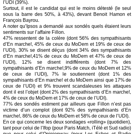
l’UDI (39%).
Surtout, il est le candidat qui est le moins détesté (le seul
sous la barre des 50%, à 43%), devant Benoit Hamon et
François Bayrou.
A noter qu’Ipsos a demandé aux sondés quels étaient leurs
sentiments sur l’affaire Fillon.
47% ressentent de la colère (dont 56% des sympathisants
d’En marche!, 45% de ceux du MoDem et 19% de ceux de
l’UDI), 30% se disent déçus (dont 34% des sympathisants
d’En marche!,41% de ceux du MoDem et 47% de ceux de
l’UDI), 12% se disent indifférents (dont 7% des
sympathisants d’En marche!,9% de ceux du MoDem et 12%
de ceux de l’UDI), 7% le soutiennent (dont 1% des
sympathisants d’En marche! et du MoDem ainsi que 17% de
ceux de l’UDI) et 9% trouvent scandaleuses les attaques
dont il est l’objet (dont 2% des sympathisants d’En marche!,
4% de ceux du MoDem et 17% de ceux de l’UDI).
77% des sondés estiment par ailleurs que Fillon n’est pas
victime d’un complot (dont 92% des sympathisants d’En
marche!, 86% de ceux du MoDem et 58% de ceux de l’UDI).
En ce qui concerne les deux sondages «rolling» (quotidien),
tant pour celui de l’Ifop (pour Paris Match, iTélé et Sud radio)
que pour celui d’Opinionway (pour Les Echos et Radio