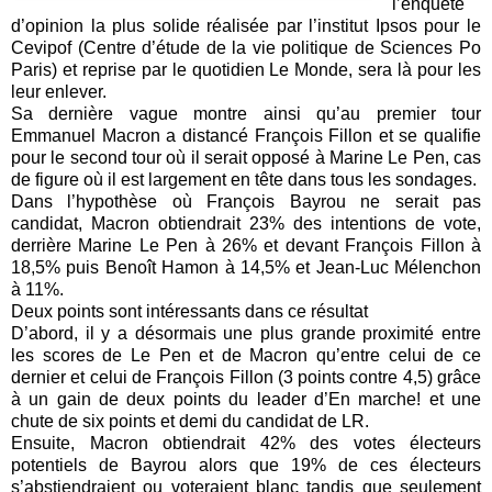
l’enquête
d’opinion la plus solide réalisée par l’institut Ipsos pour le
Cevipof (Centre d’étude de la vie politique de Sciences Po
Paris) et reprise par le quotidien Le Monde, sera là pour les
leur enlever.
Sa dernière vague montre ainsi qu’au premier tour
Emmanuel Macron a distancé François Fillon et se qualifie
pour le second tour où il serait opposé à Marine Le Pen, cas
de figure où il est largement en tête dans tous les sondages.
Dans l’hypothèse où François Bayrou ne serait pas
candidat, Macron obtiendrait 23% des intentions de vote,
derrière Marine Le Pen à 26% et devant François Fillon à
18,5% puis Benoît Hamon à 14,5% et Jean-Luc Mélenchon
à 11%.
Deux points sont intéressants dans ce résultat
D’abord, il y a désormais une plus grande proximité entre
les scores de Le Pen et de Macron qu’entre celui de ce
dernier et celui de François Fillon (3 points contre 4,5) grâce
à un gain de deux points du leader d’En marche! et une
chute de six points et demi du candidat de LR.
Ensuite, Macron obtiendrait 42% des votes électeurs
potentiels de Bayrou alors que 19% de ces électeurs
s’abstiendraient ou voteraient blanc tandis que seulement