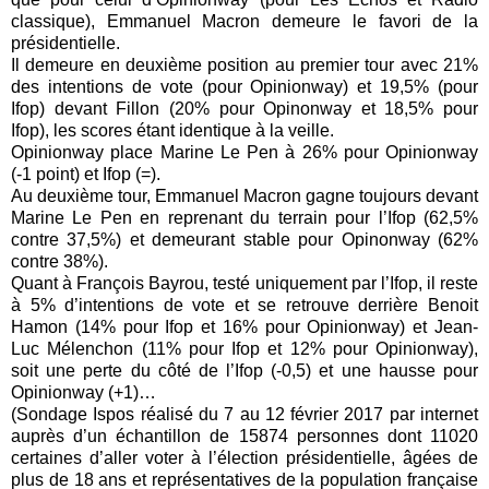
classique), Emmanuel Macron demeure le favori de la
présidentielle.
Il demeure en deuxième position au premier tour avec 21%
des intentions de vote (pour Opinionway) et 19,5% (pour
Ifop) devant Fillon (20% pour Opinonway et 18,5% pour
Ifop), les scores étant identique à la veille.
Opinionway place Marine Le Pen à 26% pour Opinionway
(-1 point) et Ifop (=).
Au deuxième tour, Emmanuel Macron gagne toujours devant
Marine Le Pen en reprenant du terrain pour l’Ifop (62,5%
contre 37,5%) et demeurant stable pour Opinonway (62%
contre 38%).
Quant à François Bayrou, testé uniquement par l’Ifop, il reste
à 5% d’intentions de vote et se retrouve derrière Benoit
Hamon (14% pour Ifop et 16% pour Opinionway) et Jean-
Luc Mélenchon (11% pour Ifop et 12% pour Opinionway),
soit une perte du côté de l’Ifop (-0,5) et une hausse pour
Opinionway (+1)…
(Sondage Ispos réalisé du 7 au 12 février 2017 par internet
auprès d’un échantillon de 15874 personnes dont 11020
certaines d’aller voter à l’élection présidentielle, âgées de
plus de 18 ans et représentatives de la population française