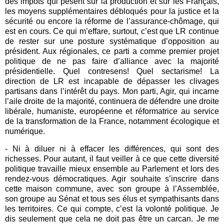
des impôts qui pèsent sur la production et sur les Français,
les moyens supplémentaires débloqués pour la justice et la
sécurité ou encore la réforme de l’assurance-chômage, qui
est en cours. Ce qui m’effare, surtout, c’est que LR continue
de rester sur une posture systématique d’opposition au
président. Aux régionales, ce parti a comme premier projet
politique de ne pas faire d’alliance avec la majorité
présidentielle. Quel contresens! Quel sectarisme! La
direction de LR est incapable de dépasser les clivages
partisans dans l’intérêt du pays. Mon parti, Agir, qui incarne
l’aile droite de la majorité, continuera de défendre une droite
libérale, humaniste, européenne et réformatrice au service
de la transformation de la France, notamment écologique et
numérique.
- Ni à diluer ni à effacer les différences, qui sont des
richesses. Pour autant, il faut veiller à ce que cette diversité
politique travaille mieux ensemble au Parlement et lors des
rendez-vous démocratiques. Agir souhaite s’inscrire dans
cette maison commune, avec son groupe à l’Assemblée,
son groupe au Sénat et tous ses élus et sympathisants dans
les territoires. Ce qui compte, c’est la volonté politique. Je
dis seulement que cela ne doit pas être un carcan. Je me