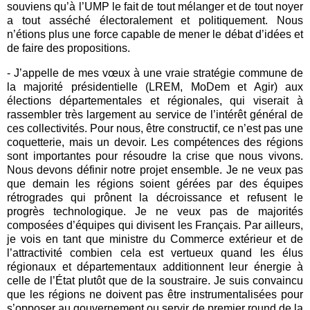
souviens qu’à l’UMP le fait de tout mélanger et de tout noyer
a tout asséché électoralement et politiquement. Nous
n’étions plus une force capable de mener le débat d’idées et
de faire des propositions.
- J’appelle de mes vœux à une vraie stratégie commune de
la majorité présidentielle (LREM, MoDem et Agir) aux
élections départementales et régionales, qui viserait à
rassembler très largement au service de l’intérêt général de
ces collectivités. Pour nous, être constructif, ce n’est pas une
coquetterie, mais un devoir. Les compétences des régions
sont importantes pour résoudre la crise que nous vivons.
Nous devons définir notre projet ensemble. Je ne veux pas
que demain les régions soient gérées par des équipes
rétrogrades qui prônent la décroissance et refusent le
progrès technologique. Je ne veux pas de majorités
composées d’équipes qui divisent les Français. Par ailleurs,
je vois en tant que ministre du Commerce extérieur et de
l’attractivité combien cela est vertueux quand les élus
régionaux et départementaux additionnent leur énergie à
celle de l’État plutôt que de la soustraire. Je suis convaincu
que les régions ne doivent pas être instrumentalisées pour
s’opposer au gouvernement ou servir de premier round de la