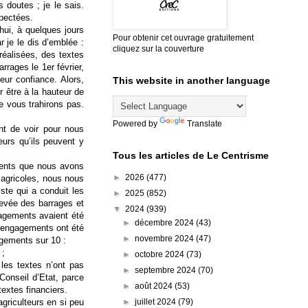
 doutes ; je le sais.
pectées.
’hui, à quelques jours
Pour obtenir cet ouvrage gratuitement
r je le dis d’emblée :
cliquez sur la couverture
réalisées, des textes
rrages le 1er février,
eur confiance. Alors,
This website in another language
 être à la hauteur de
e vous trahirons pas.
Powered by
Translate
nt de voir pour nous
eurs qu’ils peuvent y
Tous les articles de Le Centrisme
ments que nous avons
►
2026
(477)
 agricoles, nous nous
ste qui a conduit les
►
2025
(852)
levée des barrages et
▼
2024
(939)
agements avaient été
►
décembre 2024
(43)
s engagements ont été
►
novembre 2024
(47)
agements sur 10 :
 ;
►
octobre 2024
(73)
les textes n’ont pas
►
septembre 2024
(70)
Conseil d’Etat, parce
►
août 2024
(53)
textes financiers.
►
juillet 2024
(79)
griculteurs en si peu