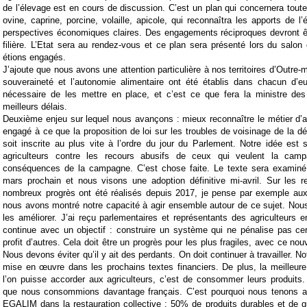
de l’élevage est en cours de discussion. C’est un plan qui concernera toutes
ovine, caprine, porcine, volaille, apicole, qui reconnaîtra les apports de l’
perspectives économiques claires. Des engagements réciproques devront ê
filière. L’Etat sera au rendez-vous et ce plan sera présenté lors du sal
étions engagés.
J’ajoute que nous avons une attention particulière à nos territoires d’Outre-
souveraineté et l’autonomie alimentaire ont été établis dans chacun d’eu
nécessaire de les mettre en place, et c’est ce que fera la ministre de
meilleurs délais.
Deuxième enjeu sur lequel nous avançons : mieux reconnaître le métier d’ag
engagé à ce que la proposition de loi sur les troubles de voisinage de la d
soit inscrite au plus vite à l’ordre du jour du Parlement. Notre idée est 
agriculteurs contre les recours abusifs de ceux qui veulent la ca
conséquences de la campagne. C’est chose faite. Le texte sera examiné
mars prochain et nous visons une adoption définitive mi-avril. Sur les re
nombreux progrès ont été réalisés depuis 2017, je pense par exemple aux
nous avons montré notre capacité à agir ensemble autour de ce sujet. Nou
les améliorer. J’ai reçu parlementaires et représentants des agriculteurs e
continue avec un objectif : construire un système qui ne pénalise pas cer
profit d’autres. Cela doit être un progrès pour les plus fragiles, avec ce n
Nous devons éviter qu’il y ait des perdants. On doit continuer à travailler. Not
mise en œuvre dans les prochains textes financiers. De plus, la meilleur
l’on puisse accorder aux agriculteurs, c’est de consommer leurs produits
que nous consommions davantage français. C’est pourquoi nous tenons aux
EGALIM dans la restauration collective : 50% de produits durables et de q