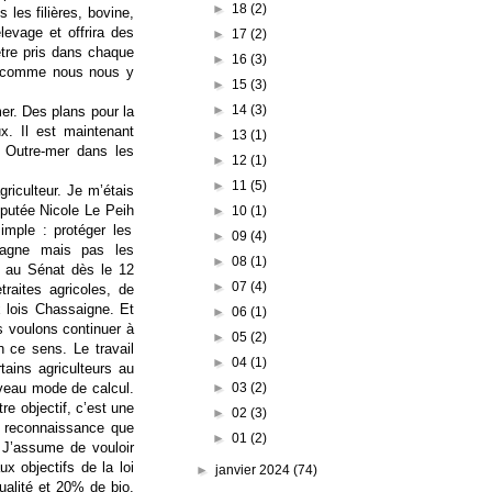
►
18
(2)
 les filières, bovine,
élevage et offrira des
►
17
(2)
tre pris dans chaque
►
16
(3)
on comme nous nous y
►
15
(3)
►
14
(3)
mer. Des plans pour la
x. Il est maintenant
►
13
(1)
s Outre-mer dans les
►
12
(1)
►
11
(5)
riculteur. Je m’étais
éputée Nicole L
e
P
eih
►
10
(1)
simple : protéger les
►
09
(4)
mpagne mais pas les
►
08
(1)
 au Sénat dès le 12
►
07
(4)
traites agricoles, de
 lois C
hassaigne
. Et
►
06
(1)
s voulons continuer à
►
05
(2)
n ce sens. Le travail
►
04
(1)
tains agriculteurs au
►
03
(2)
ouveau mode de calcul.
re objectif, c’est une
►
02
(3)
e reconnaissance que
►
01
(2)
. J’assume de vouloir
 objectifs de la loi
►
janvier 2024
(74)
ualité et 20% de bio.