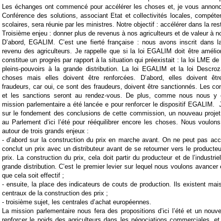
Les échanges ont commencé pour accélérer les choses et, je vous annonce 
Conférence des solutions, associant Etat et collectivités locales, compéte
scolaires, sera réunie par les ministres. Notre objectif : accélérer dans la res
Troisième enjeu : donner plus de revenus à nos agriculteurs et de valeur à no
D’abord, EGALIM. C’est une fierté française : nous avons inscrit dans la
revenu des agriculteurs. Je rappelle que si la loi EGALIM doit être amélior
constitue un progrès par rapport à la situation qui préexistait : la loi LME de
pleins-pouvoirs à la grande distribution. La loi EGALIM et la loi D
escroz
choses mais elles doivent être renforcées. D’abord, elles doivent êtr
fraudeurs, car oui, ce sont des fraudeurs, doivent être sanctionnés.
L
es con
et les sanctions seront au rendez-vous.
De plus, comme nous nous y é
mission parlementaire a été lancée e pour renforcer le dispositif EGALIM.
sur le fondement des conclusions de cette commission, un nouveau projet 
au Parlement d’ici l’été pour rééquilibrer encore les choses. Nous voulo
autour de trois grands enjeux :
-
d’abord sur la construction du prix en marche avant. On ne peut pas acce
conclut un prix avec un distributeur avant de se retourner vers le producteu
prix. La construction du prix, cela doit partir du producteur et de l’industriel
grande distribution. C’est le premier levier sur lequel nous voulons avancer 
que cela soit effectif ;
-
ensuite, la place des indicateurs de couts de production. Ils existent mais
centraux de la construction des prix ;
-
troisième sujet, les centrales d’achat européennes.
La mission parlementaire nous fera des propositions d’ici l’été et un nouve
renforcer le poids des agriculteurs dans les négociations commerciales, et