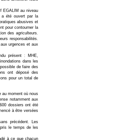
tif EGALIM au niveau
 a été ouvert par la
pratiques abusives et
ent pour contourner la
ion des agriculteurs.
urs responsabilités.
e aux urgences et aux
ondu présent : MHE,
 inondations dans les
possible de faire des
ions ont déposé des
ions pour un total de
fie au moment où nous
 pense notamment aux
600 dossiers ont été
mmencé à être versées
sans précédent. Les
 pris le temps de les
andé à ce que chacun