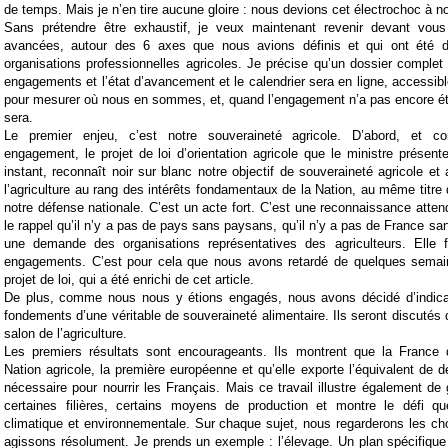
de temps.
Mais je n’en tire aucune gloire : nous devions cet électrochoc à no
Sans prétendre être exhaustif, je veux maintenant revenir devant vous
avancées, autour des 6 axes que nous avions définis et qui ont été d
organisations professionnelles agricoles. Je précise qu’un dossier comple
engagements et l’état d’avancement et le calendrier sera en ligne, accessibl
pour mesurer où nous en sommes, et, quand l’engagement n’a pas encore été
sera.
Le premier enjeu, c’est notre souveraineté agricole. D’abord, et 
engagement, le projet de loi d’orientation agricole que le ministre présent
instant, reconnaît noir sur blanc notre objectif de souveraineté agricole et 
l’agriculture au rang des intérêts fondamentaux de la Nation, au même titre 
notre défense nationale. C’est un acte fort. C’est une reconnaissance attend
le rappel qu’il n’y a pas de pays sans paysans, qu’il n’y a pas de France sa
une demande des organisations représentatives des agriculteurs. Elle f
engagements. C’est pour cela que nous avons retardé de quelques semain
projet de loi, qui a été enrichi de cet article.
De plus, comme nous nous y étions engagés, nous avons dé
c
idé d’indic
fondements d’une véritable de souveraineté alimentaire. Ils seront discuté
salon de l’agriculture.
Les premiers résultats sont encourageants. Ils montrent que la France
Nation agricole, la première européenne et qu’elle exporte l’équivalent de d
nécessaire pour nourrir les Français. Mais ce travail illustre également de 
certaines filières, certains moyens de production et montre le défi qu
climatique et environnementale. Sur chaque sujet, nous regarderons les c
agissons résolument. Je prends un exemple : l’élevage. Un plan spécifique