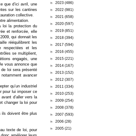
►
2023
(486)
que d’ici avril, une
ntes sur les cantines
►
2022
(981)
tauration collective.
►
2021
(658)
tre alimentation.
►
2020
(597)
 loi la protection du
►
2019
(851)
ée et renforcée, elle
 2009, qui donnait les
►
2018
(394)
aille
rééquilibrent les
►
2017
(594)
e respectées et les
►
2016
(455)
trôles se multiplient,
►
2015
(221)
tions engagés, une
Je vous annonce que
►
2014
(167)
de loi sera présenté
►
2013
(152)
ns notamment avancer
►
2012
(307)
pter qu’un industriel
►
2011
(334)
r pour lui imposer ce
►
2010
(253)
 avant d’aller vers la
►
2009
(254)
et changer la loi pour
►
2008
(378)
 ils doivent être plus
►
2007
(593)
►
2006
(28)
►
2005
(21)
au texte de loi, pour
 donc améliorer leurs