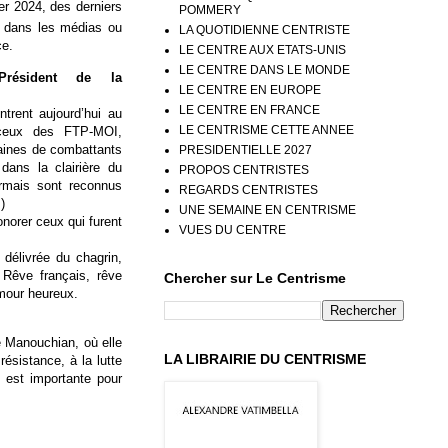
ier 2024, des derniers
POMMERY
s dans les médias ou
LA QUOTIDIENNE CENTRISTE
ce.
LE CENTRE AUX ETATS-UNIS
LE CENTRE DANS LE MONDE
résident de la
LE CENTRE EN EUROPE
LE CENTRE EN FRANCE
trent aujourd’hui au
LE CENTRISME CETTE ANNEE
ceux des FTP-MOI,
aines de combattants
PRESIDENTIELLE 2027
dans la clairière du
PROPOS CENTRISTES
ormais sont reconnus
REGARDS CENTRISTES
)
UNE SEMAINE EN CENTRISME
norer ceux qui furent
VUES DU CENTRE
 délivrée du chagrin,
. Rêve français, rêve
Chercher sur Le Centrisme
mour heureux.
e Manouchian, où elle
LA LIBRAIRIE DU CENTRISME
résistance, à la lutte
n est importante pour