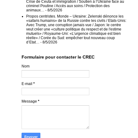
Crise de Ceuta et immigration / Soutien à l’Ukraine face au
criminel Poutine / Accès aux soins / Protection des
animaux…
- 8/5/2026
Propos centristes. Monde – Ukraine: Zelenski dénonce les
«safaris humains» de la Russie contre les civils / Etats-Unis:
Avec Trump, une corruption jamais vue / Japon: le centre
veut créer une «culture politique du respect et de l'estime
mutuels» / Royaume-Uni: «L’urgence climatique est bien
réelle» / Corée du Sud: empêcher tout nouveau coup
d’Etat…
- 8/5/2026
Formulaire pour contacter le CREC
Nom
E-mail
*
Message
*