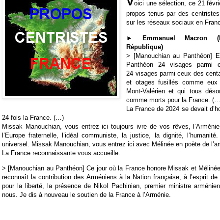
V
oici une sélection, ce 21 févr
propos tenus par des centriste
sur les réseaux sociaux en Fran
► Emmanuel Macron (P
République)
> [Manouchian au Panthéon] En
Panthéon 24 visages parmi 
24 visages parmi ceux des cent
et otages fusillés comme eux 
Mont-Valérien et qui tous dés
comme morts pour la France. (…
La France de 2024 se devait d’ho
24 fois la France. (…)
Missak Manouchian, vous entrez ici toujours ivre de vos rêves, l’Arménie
l’Europe fraternelle, l’idéal communiste, la justice, la dignité, l’humanité
universel. Missak Manouchian, vous entrez ici avec Mélinée en poète de l’a
La France reconnaissante vous accueille.
>
[Manouchian au Panthéon]
Ce jour où la France honore Missak et Méliné
reconnaît la contribution des Arméniens à la Nation française, à l’esprit de 
pour la liberté, la présence de Nikol Pachinian, premier ministre arménie
nous. Je dis à nouveau le soutien de la France à l’Arménie.