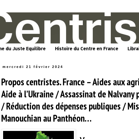
me du Juste Equilibre
Histoire du Centre en France
Libra
mercredi 21 février 2024
Propos centristes. France – Aides aux agr
Aide à l’Ukraine / Assassinat de Nalvany 
/ Réduction des dépenses publiques / Mi
Manouchian au Panthéon…