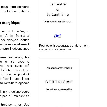
 nous retranscrivons
ie selon nos critères
et énergétique
e un cri de colère, un
ion. Action face à la
ence déloyale.
Action
ons, le renouvellement
Pour obtenir cet ouvrage gratuitement
é, notre indépendance
cliquez sur la couverture
ières semaines, les
ue je fais, avec le
res, nous avons été
Écouter, d’abord. Je
en recevant pendant
 fixer le cap : il est
 souveraineté agricole
Il n’y a qu’une seule
ue par le Président de
a trois semaines. Des