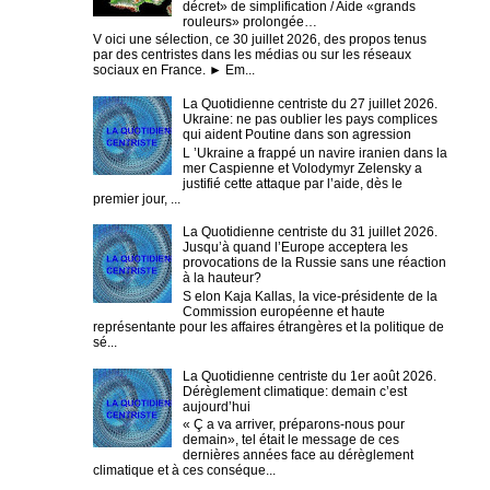
décret» de simplification / Aide «grands
rouleurs» prolongée…
V oici une sélection, ce 30 juillet 2026, des propos tenus
par des centristes dans les médias ou sur les réseaux
sociaux en France. ► Em...
La Quotidienne centriste du 27 juillet 2026.
Ukraine: ne pas oublier les pays complices
qui aident Poutine dans son agression
L ’Ukraine a frappé un navire iranien dans la
mer Caspienne et Volodymyr Zelensky a
justifié cette attaque par l’aide, dès le
premier jour, ...
La Quotidienne centriste du 31 juillet 2026.
Jusqu’à quand l’Europe acceptera les
provocations de la Russie sans une réaction
à la hauteur?
S elon Kaja Kallas, la vice-présidente de la
Commission européenne et haute
représentante pour les affaires étrangères et la politique de
sé...
La Quotidienne centriste du 1er août 2026.
Dérèglement climatique: demain c’est
aujourd’hui
« Ç a va arriver, préparons-nous pour
demain», tel était le message de ces
dernières années face au dérèglement
climatique et à ces conséque...