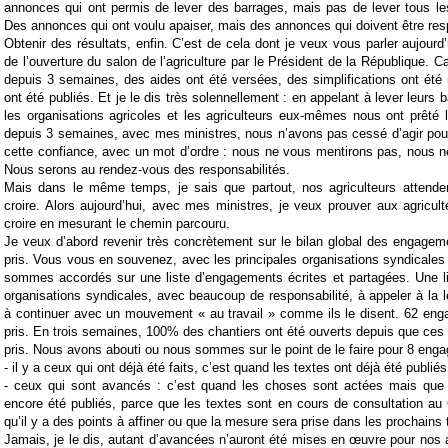
annonces qui ont permis de lever des barrages, mais pas de lever tous les
Des annonces qui ont voulu apaiser, mais des annonces qui doivent être res
Obtenir des résultats, enfin. C’est de cela dont je veux vous parler aujourd
de l’ouverture du salon de l’agriculture par le Président de la République. Ca
depuis 3 semaines, des aides ont été versées, des simplifications ont été 
ont été publiés. Et je le dis très solennellement : en appelant à lever leurs ba
les organisations agricoles et les agriculteurs eux-mêmes nous ont prêté l
depuis 3 semaines, avec mes ministres, nous n’avons pas cessé d’agir pour
cette confiance, avec un mot d’ordre : nous ne vous mentirons pas, nous n
Nous serons au rendez-vous des responsabilités.
Mais dans le même temps, je sais que partout, nos agriculteurs attende
croire.
Alors aujourd’hui, avec mes ministres, je veux prouver aux agricult
croire en mesurant le chemin parcouru.
Je veux d’abord revenir très concrètement sur le bilan global des engage
pris. Vous vous en souvenez, avec les principales organisations syndicales
sommes accordés sur une liste d’engagements écrites et partagées. Une li
organisations syndicales, avec beaucoup de responsabilité, à appeler à la 
à continuer avec un mouvement « au travail » comme ils le disent. 62 eng
pris. En trois semaines, 100% des chantiers ont été ouverts depuis que ce
pris. Nous avons abouti ou nous sommes sur le point de le faire pour 8 eng
-
il y a ceux qui ont déjà été faits, c’est quand les textes ont déjà été publiés
-
ceux qui sont avancés : c’est quand les choses sont actées mais que 
encore été publiés, parce que les textes sont en cours de consultation au 
qu’il y a des points à affiner ou que la mesure sera prise dans les prochains 
Jamais, je le dis, autant d’avancées n’auront été mises en œuvre pour nos a