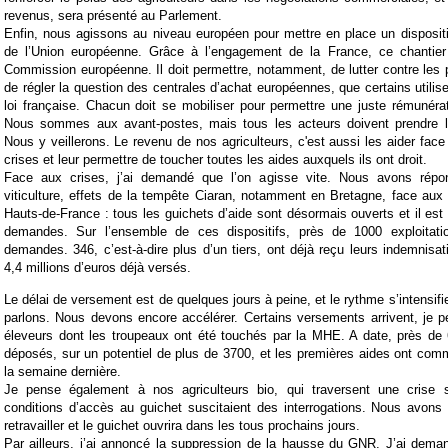
revenus, sera présenté au Parlement.
Enfin, nous agissons au niveau européen pour mettre en place un disposi
de l’Union européenne. Grâce à l’engagement de la France, ce chantier
Commission européenne. Il doit permettre, notamment, de lutter contre les 
de régler la question des centrales d’achat européennes, que certains utilis
loi française. Chacun doit se mobiliser pour permettre une juste rémunérat
Nous sommes aux avant-postes, mais tous les acteurs doivent prendre le
Nous y veillerons. Le revenu de nos agriculteurs, c'est aussi les aider fac
crises et leur permettre de toucher toutes les aides auxquels ils ont droit.
Face aux crises, j’ai demandé que l’on agisse vite. Nous avons rép
viticulture, effets de la tempête Ciaran, notamment en Bretagne, face aux
Hauts-de-France : tous les guichets d’aide sont désormais ouverts et il est 
demandes. Sur l’ensemble de ces dispositifs, près de 1000 exploitat
demandes. 346, c’est-à-dire plus d’un tiers, ont déjà reçu leurs indemnisat
4,4 millions d’euros déjà versés.
Le délai de versement est de quelques jours à peine, et le rythme s’intensi
parlons.
Nous devons encore accélérer. Certains versements arrivent, je
éleveurs dont les troupeaux ont été touchés par la MHE. A date, près de 
déposés, sur un potentiel de plus de 3700, et les premières aides ont co
la semaine dernière.
Je pense également à nos agriculteurs bio, qui traversent une crise 
conditions d’accès au guichet suscitaient des interrogations. Nous avons
retravailler et le guichet ouvrira dans les tous prochains jours.
Par ailleurs, j’ai annoncé la suppression de la hausse du GNR. J’ai dem