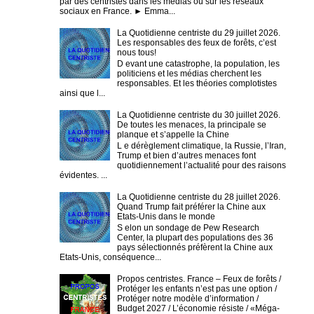
par des centristes dans les médias ou sur les réseaux
sociaux en France. ► Emma...
La Quotidienne centriste du 29 juillet 2026.
Les responsables des feux de forêts, c’est
nous tous!
D evant une catastrophe, la population, les
politiciens et les médias cherchent les
responsables. Et les théories complotistes
ainsi que l...
La Quotidienne centriste du 30 juillet 2026.
De toutes les menaces, la principale se
planque et s’appelle la Chine
L e dérèglement climatique, la Russie, l’Iran,
Trump et bien d’autres menaces font
quotidiennement l’actualité pour des raisons
évidentes. ...
La Quotidienne centriste du 28 juillet 2026.
Quand Trump fait préférer la Chine aux
Etats-Unis dans le monde
S elon un sondage de Pew Research
Center, la plupart des populations des 36
pays sélectionnés préfèrent la Chine aux
Etats-Unis, conséquence...
Propos centristes. France – Feux de forêts /
Protéger les enfants n’est pas une option /
Protéger notre modèle d’information /
Budget 2027 / L’économie résiste / «Méga-