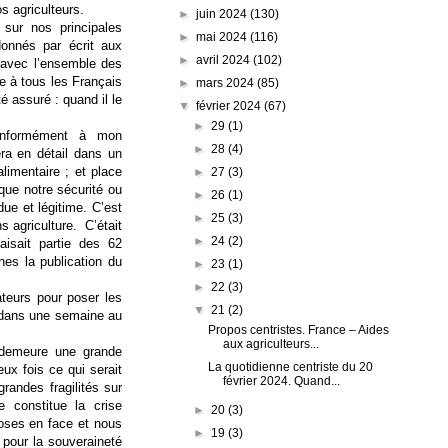
s agriculteurs.
►
juin 2024
(130)
 sur nos principales
►
mai 2024
(116)
onnés par écrit aux
►
avril 2024
(102)
t avec l’ensemble des
e à tous les Français
►
mars 2024
(85)
 assuré : quand il le
▼
février 2024
(67)
►
29
(1)
conformément à mon
►
28
(4)
era en détail dans un
alimentaire ; et place
►
27
(3)
que notre sécurité ou
►
26
(1)
ue et légitime. C’est
►
25
(3)
ns agriculture.
C’était
►
24
(2)
aisait partie des 62
es la publication du
►
23
(1)
►
22
(3)
ateurs pour poser les
▼
21
(2)
s dans une semaine au
Propos centristes. France – Aides
aux agriculteurs...
 demeure une grande
La quotidienne centriste du 20
eux fois ce qui serait
février 2024. Quand...
grandes fragilités sur
e constitue la crise
►
20
(3)
hoses en face et nous
►
19
(3)
 pour la souveraineté