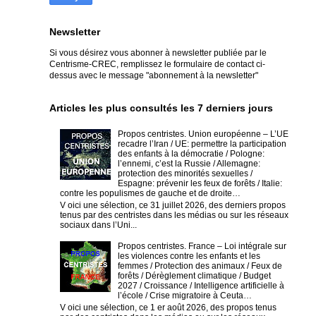
Newsletter
Si vous désirez vous abonner à newsletter publiée par le
Centrisme-CREC,
remplissez le formulaire de contact ci-
dessus avec le message "abonnement à la newsletter"
Articles les plus consultés les 7 derniers jours
Propos centristes. Union européenne – L’UE
recadre l’Iran / UE: permettre la participation
des enfants à la démocratie / Pologne:
l’ennemi, c’est la Russie / Allemagne:
protection des minorités sexuelles /
Espagne: prévenir les feux de forêts / Italie:
contre les populismes de gauche et de droite…
V oici une sélection, ce 31 juillet 2026, des derniers propos
tenus par des centristes dans les médias ou sur les réseaux
sociaux dans l’Uni...
Propos centristes. France – Loi intégrale sur
les violences contre les enfants et les
femmes / Protection des animaux / Feux de
forêts / Dérèglement climatique / Budget
2027 / Croissance / Intelligence artificielle à
l’école / Crise migratoire à Ceuta…
V oici une sélection, ce 1 er août 2026, des propos tenus