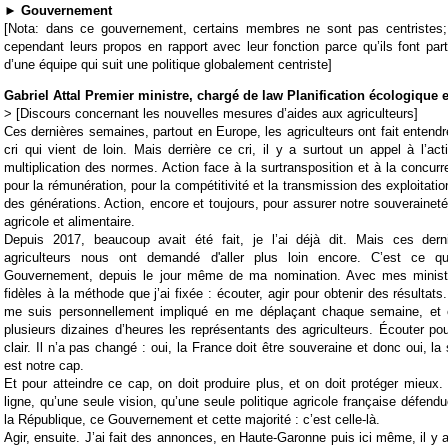
► Gouvernement
[Nota: dans ce gouvernement, certains membres ne sont pas centristes;
cependant leurs propos en rapport avec leur fonction parce qu’ils font part
d’une équipe qui suit une politique globalement centriste]
Gabriel Attal Premier ministre, chargé de law Planification écologique 
> [Discours concernant les nouvelles mesures d’aides aux agriculteurs]
Ces dernières semaines, partout en Europe, les agriculteurs ont fait entendr
cri qui vient de loin. Mais derrière ce cri, il y a surtout un appel à l’act
multiplication des normes.
Action face à la surtransposition et à la concurr
pour la rémunération, pour la compétitivité et la transmission des exploitati
des générations.
Action, encore et toujours, pour assurer notre souverainet
agricole et alimentaire.
Depuis 2017, beaucoup avait été fait, je l’ai déjà dit.
Mais ces dern
agriculteurs nous ont demandé d'aller plus loin encore. C’est ce q
Gouvernement, depuis le jour même de ma nomination.
Avec mes minist
fidèles à la méthode que j’ai fixée : écouter, agir pour obtenir des résultats.
me suis personnellement impliqué en me déplaçant chaque semaine, et 
plusieurs dizaines d’heures les représentants des agriculteurs.
Écouter pour
clair. Il n’a pas changé : oui, la France doit être souveraine et donc oui, la
est notre cap.
Et pour atteindre ce cap, on doit produire plus, et on doit protéger mieux.
ligne, qu’une seule vision, qu’une seule politique agricole française défend
la République, ce Gouvernement et cette majorité : c’est celle-là.
Agir, ensuite. J’ai fait des annonces, en Haute-Garonne puis ici même, il y 