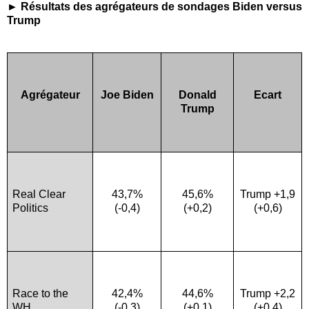
► Résultats des agrégateurs de sondages Biden versus
Trump
Agrégateur
Joe Biden
Donald
Ecart
Trump
Real Clear
43,7%
45,6%
Trump +1,9
Politics
(-0,4)
(+0,2)
(+0,6)
Race to the
42,4%
44,6%
Trump +2,2
WH
(-0,3)
(+0,1)
(+0,4)