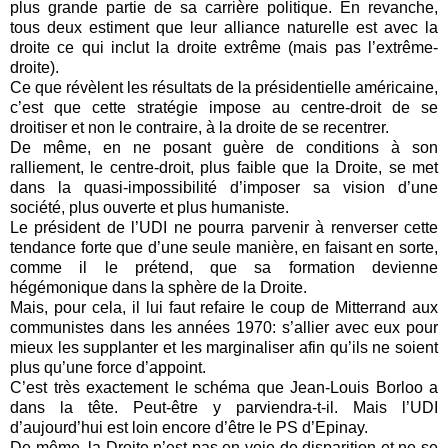
plus grande partie de sa carrière politique. En revanche,
tous deux estiment que leur alliance naturelle est avec la
droite ce qui inclut la droite extrême (mais pas l’extrême-
droite).
Ce que révèlent les résultats de la présidentielle américaine,
c’est que cette stratégie impose au centre-droit de se
droitiser et non le contraire, à la droite de se recentrer.
De même, en ne posant guère de conditions à son
ralliement, le centre-droit, plus faible que la Droite, se met
dans la quasi-impossibilité d’imposer sa vision d’une
société, plus ouverte et plus humaniste.
Le président de l’UDI ne pourra parvenir à renverser cette
tendance forte que d’une seule manière, en faisant en sorte,
comme il le prétend, que sa formation devienne
hégémonique dans la sphère de la Droite.
Mais, pour cela, il lui faut refaire le coup de Mitterrand aux
communistes dans les années 1970: s’allier avec eux pour
mieux les supplanter et les marginaliser afin qu’ils ne soient
plus qu’une force d’appoint.
C’est très exactement le schéma que Jean-Louis Borloo a
dans la tête. Peut-être y parviendra-t-il. Mais l’UDI
d’aujourd’hui est loin encore d’être le PS d’Epinay.
De même, la Droite n’est pas en voie de disparition et ne se