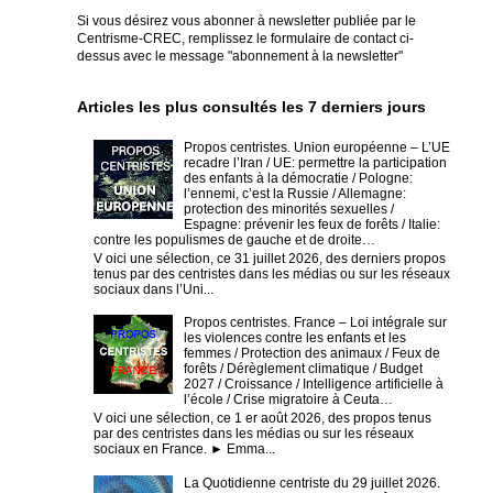
Si vous désirez vous abonner à newsletter publiée par le
Centrisme-CREC,
remplissez le formulaire de contact ci-
dessus avec le message "abonnement à la newsletter"
Articles les plus consultés les 7 derniers jours
Propos centristes. Union européenne – L’UE
recadre l’Iran / UE: permettre la participation
des enfants à la démocratie / Pologne:
l’ennemi, c’est la Russie / Allemagne:
protection des minorités sexuelles /
Espagne: prévenir les feux de forêts / Italie:
contre les populismes de gauche et de droite…
V oici une sélection, ce 31 juillet 2026, des derniers propos
tenus par des centristes dans les médias ou sur les réseaux
sociaux dans l’Uni...
Propos centristes. France – Loi intégrale sur
les violences contre les enfants et les
femmes / Protection des animaux / Feux de
forêts / Dérèglement climatique / Budget
2027 / Croissance / Intelligence artificielle à
l’école / Crise migratoire à Ceuta…
V oici une sélection, ce 1 er août 2026, des propos tenus
par des centristes dans les médias ou sur les réseaux
sociaux en France. ► Emma...
La Quotidienne centriste du 29 juillet 2026.