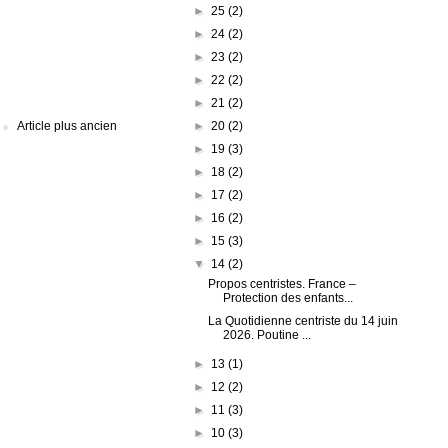
►
25
(2)
►
24
(2)
►
23
(2)
►
22
(2)
►
21
(2)
►
20
(2)
Article plus ancien
►
19
(3)
►
18
(2)
►
17
(2)
►
16
(2)
►
15
(3)
▼
14
(2)
Propos centristes. France –
Protection des enfants...
La Quotidienne centriste du 14 juin
2026. Poutine ...
►
13
(1)
►
12
(2)
►
11
(3)
►
10
(3)