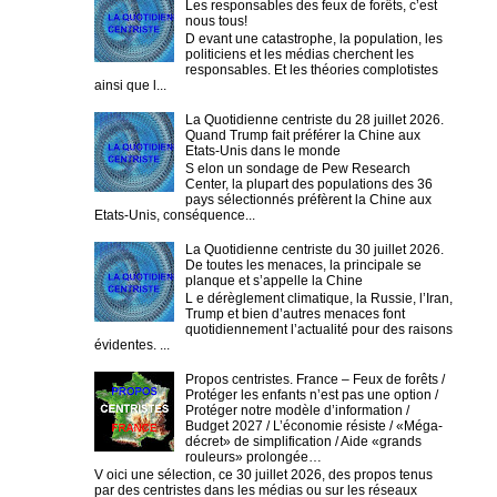
Les responsables des feux de forêts, c’est
nous tous!
D evant une catastrophe, la population, les
politiciens et les médias cherchent les
responsables. Et les théories complotistes
ainsi que l...
La Quotidienne centriste du 28 juillet 2026.
Quand Trump fait préférer la Chine aux
Etats-Unis dans le monde
S elon un sondage de Pew Research
Center, la plupart des populations des 36
pays sélectionnés préfèrent la Chine aux
Etats-Unis, conséquence...
La Quotidienne centriste du 30 juillet 2026.
De toutes les menaces, la principale se
planque et s’appelle la Chine
L e dérèglement climatique, la Russie, l’Iran,
Trump et bien d’autres menaces font
quotidiennement l’actualité pour des raisons
évidentes. ...
Propos centristes. France – Feux de forêts /
Protéger les enfants n’est pas une option /
Protéger notre modèle d’information /
Budget 2027 / L’économie résiste / «Méga-
décret» de simplification / Aide «grands
rouleurs» prolongée…
V oici une sélection, ce 30 juillet 2026, des propos tenus
par des centristes dans les médias ou sur les réseaux