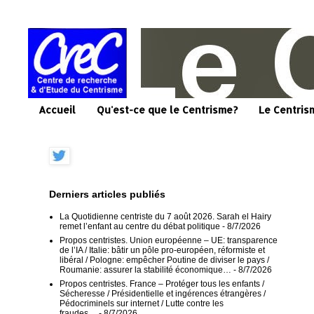
Accueil
Qu'est-ce que le Centrisme?
Le Centris
Derniers articles publiés
La Quotidienne centriste du 7 août 2026. Sarah el Hairy
remet l’enfant au centre du débat politique
- 8/7/2026
Propos centristes. Union européenne – UE: transparence
de l’IA / Italie: bâtir un pôle pro-européen, réformiste et
libéral / Pologne: empêcher Poutine de diviser le pays /
Roumanie: assurer la stabilité économique…
- 8/7/2026
Propos centristes. France – Protéger tous les enfants /
Sécheresse / Présidentielle et ingérences étrangères /
Pédocriminels sur internet / Lutte contre les
fraudes…
- 8/7/2026