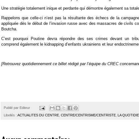
Une stratégie totalement inique et perdante qui démontre également sa tota
Rappelons que celle-ci n’est pas la résultante des échecs de la campagne
appliquée dès le début de l’invasion russe avec des massacres de civils c
Boutcha.
C’est pourquoi Poutine devra répondre des ses crimes devant un tribun
comprend également le kidnapping d’enfants ukrainiens et leur endoctrineme
[Retrouvez quotidiennement ce billet rédigé par l’équipe du CREC concernant 
Publié par
Editeur
Libellés :
ACTUALITES DU CENTRE
,
CENTRE/CENTRISME/CENTRISTE
,
LA QUOTIDI