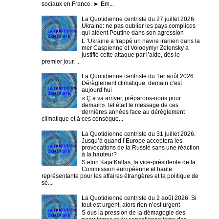
sociaux en France. ► Em...
La Quotidienne centriste du 27 juillet 2026.
Ukraine: ne pas oublier les pays complices
qui aident Poutine dans son agression
L ’Ukraine a frappé un navire iranien dans la
mer Caspienne et Volodymyr Zelensky a
justifié cette attaque par l’aide, dès le
premier jour, ...
La Quotidienne centriste du 1er août 2026.
Dérèglement climatique: demain c’est
aujourd’hui
« Ç a va arriver, préparons-nous pour
demain», tel était le message de ces
dernières années face au dérèglement
climatique et à ces conséque...
La Quotidienne centriste du 31 juillet 2026.
Jusqu’à quand l’Europe acceptera les
provocations de la Russie sans une réaction
à la hauteur?
S elon Kaja Kallas, la vice-présidente de la
Commission européenne et haute
représentante pour les affaires étrangères et la politique de
sé...
La Quotidienne centriste du 2 août 2026. Si
tout est urgent, alors rien n’est urgent
S ous la pression de la démagogie des