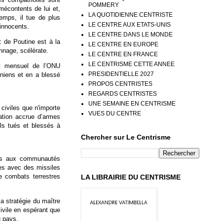
POMMERY
mécontents de lui et,
LA QUOTIDIENNE CENTRISTE
mps, il tue de plus
LE CENTRE AUX ETATS-UNIS
 innocents.
LE CENTRE DANS LE MONDE
t de Poutine est à la
LE CENTRE EN EUROPE
nnage, scélérate.
LE CENTRE EN FRANCE
LE CENTRISME CETTE ANNEE
rt mensuel de l’ONU
PRESIDENTIELLE 2027
ainiens et en a blessé
PROPOS CENTRISTES
REGARDS CENTRISTES
UNE SEMAINE EN CENTRISME
civiles que n'importe
VUES DU CENTRE
isation accrue d’armes
ls tués et blessés à
Chercher sur Le Centrisme
as aux communautés
ées avec des missiles
e combats terrestres
LA LIBRAIRIE DU CENTRISME
a stratégie du maître
civile en espérant que
u pays.