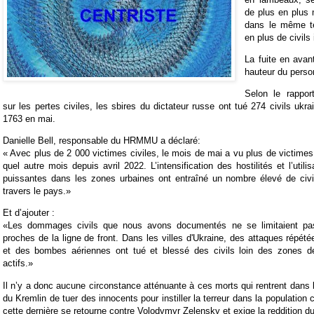
de plus en plus 
dans le même te
en plus de civils
La fuite en avan
hauteur du perso
Selon le rappo
sur les pertes civiles, les sbires du dictateur russe ont tué 274 civils ukr
1763 en mai.
Danielle Bell, responsable du HRMMU a déclaré:
« Avec plus de 2 000 victimes civiles, le mois de mai a vu plus de victimes 
quel autre mois depuis avril 2022. L’intensification des hostilités et l’util
puissantes dans les zones urbaines ont entraîné un nombre élevé de civi
travers le pays.»
Et d’ajouter :
«Les dommages civils que nous avons documentés ne se limitaient p
proches de la ligne de front. Dans les villes d'Ukraine, des attaques répét
et des bombes aériennes ont tué et blessé des civils loin des zones d
actifs.»
Il n’y a donc aucune circonstance atténuante à ces morts qui rentrent dans l
du Kremlin de tuer des innocents pour instiller la terreur dans la population 
cette dernière se retourne contre Volodymyr Zelensky et exige la reddition d