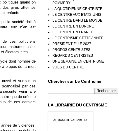
x politiques quand on
POMMERY
t des pires atteintes
LA QUOTIDIENNE CENTRISTE
aux enfants.
LE CENTRE AUX ETATS-UNIS
LE CENTRE DANS LE MONDE
que la société doit à
LE CENTRE EN EUROPE
entre eux n’en est
LE CENTRE EN FRANCE
LE CENTRISME CETTE ANNEE
 de ces politiciens
PRESIDENTIELLE 2027
our instrumentaliser
PROPOS CENTRISTES
et électoralistes.
REGARDS CENTRISTES
cycle dont nombre de
UNE SEMAINE EN CENTRISME
 à propos de la mort
VUES DU CENTRE
 aussi et surtout un
Chercher sur Le Centrisme
e scandalisé par ces
a sécurité, venir faire
autre que de créer le
oup de ces derniers
LA LIBRAIRIE DU CENTRISME
e année de violences,
uelconque au-delà de