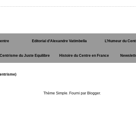
Centre
Editorial d’Alexandre Vatimbella
L’Humeur du Cent
Centrisme du Juste Equilibre
Histoire du Centre en France
Newslett
entrisme)
Thème Simple. Fourni par
Blogger
.