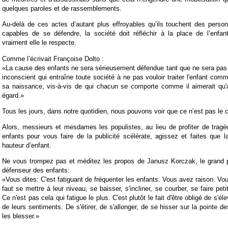
quelques paroles et de rassemblements.
Au-delà de ces actes d’autant plus effroyables qu’ils touchent des perso
capables de se défendre, la société doit réfléchir à la place de l’enfa
vraiment elle le respecte.
Comme l’écrivait Françoise Dolto :
«
La cause des enfants ne sera sérieusement défendue tant que ne sera pas 
inconscient qui entraîne toute société à ne pas vouloir traiter l'enfant co
sa naissance, vis-à-vis de qui chacun se comporte comme il aimerait qu'a
égard.
»
Tous les jours, dans notre quotidien, nous pouvons voir que ce n’est pas le 
Alors, messieurs et mesdames les populistes, au lieu de profiter de tragé
enfants pour vous faire de la publicité scélérate, agissez et faites que 
hauteur d’enfant.
Ne vous trompez pas et méditez les propos de Janusz Korczak, le grand pé
défenseur des enfants:
«
Vous dites: C'est fatiguant de fréquenter les enfants. Vous avez raison. Vou
faut se mettre à leur niveau, se baisser, s'incliner, se courber, se faire peti
Ce n'est pas cela qui fatigue le plus. C'est plutôt le fait d'être obligé de s'él
de leurs sentiments. De s'étirer, de s'allonger, de se hisser sur la pointe 
les blesser.
»