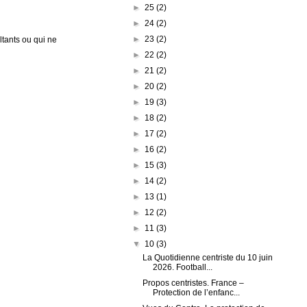
►
25
(2)
►
24
(2)
►
23
(2)
tants ou qui ne
►
22
(2)
►
21
(2)
►
20
(2)
►
19
(3)
►
18
(2)
►
17
(2)
►
16
(2)
►
15
(3)
►
14
(2)
►
13
(1)
►
12
(2)
►
11
(3)
▼
10
(3)
La Quotidienne centriste du 10 juin
2026. Football...
Propos centristes. France –
Protection de l’enfanc...