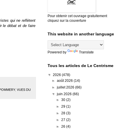
Pour obtenir cet ouvrage gratuitement
istes qui ne reflètent
cliquez sur la couverture
 le débat et de faire
This website in another language
Powered by
Translate
Tous les articles de Le Centrisme
▼
2026
(478)
►
août 2026
(14)
►
juillet 2026
(66)
 POMMERY
,
VUES DU
▼
juin 2026
(66)
►
30
(2)
►
29
(1)
►
28
(3)
►
27
(2)
►
26
(4)