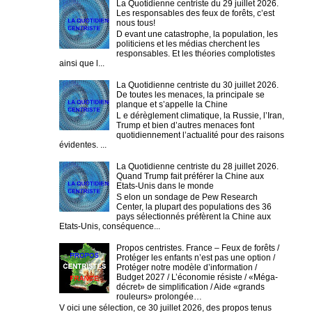
La Quotidienne centriste du 29 juillet 2026.
Les responsables des feux de forêts, c’est
nous tous!
D evant une catastrophe, la population, les
politiciens et les médias cherchent les
responsables. Et les théories complotistes
ainsi que l...
La Quotidienne centriste du 30 juillet 2026.
De toutes les menaces, la principale se
planque et s’appelle la Chine
L e dérèglement climatique, la Russie, l’Iran,
Trump et bien d’autres menaces font
quotidiennement l’actualité pour des raisons
évidentes. ...
La Quotidienne centriste du 28 juillet 2026.
Quand Trump fait préférer la Chine aux
Etats-Unis dans le monde
S elon un sondage de Pew Research
Center, la plupart des populations des 36
pays sélectionnés préfèrent la Chine aux
Etats-Unis, conséquence...
Propos centristes. France – Feux de forêts /
Protéger les enfants n’est pas une option /
Protéger notre modèle d’information /
Budget 2027 / L’économie résiste / «Méga-
décret» de simplification / Aide «grands
rouleurs» prolongée…
V oici une sélection, ce 30 juillet 2026, des propos tenus