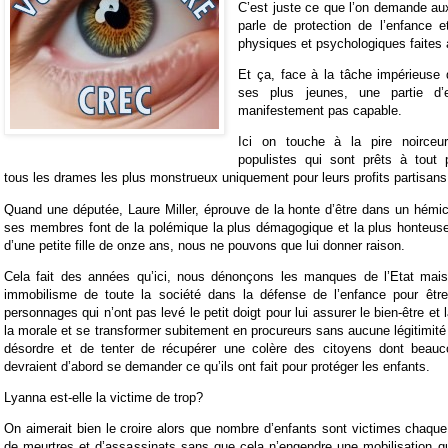
C’est juste ce que l’on demande au
parle de protection de l’enfance e
physiques et psychologiques faites 
Et ça, face à la tâche impérieuse 
ses plus jeunes, une partie d’
manifestement pas capable.
Ici on touche à la pire noirceur
populistes qui sont prêts à tout p
tous les drames les plus monstrueux uniquement pour leurs profits partisans 
Quand une députée, Laure Miller, éprouve de la honte d’être dans un hémi
ses membres font de la polémique la plus démagogique et la plus honteuse
d’une petite fille de onze ans, nous ne pouvons que lui donner raison.
Cela fait des années qu’ici, nous dénonçons les manques de l’Etat mais
immobilisme de toute la société dans la défense de l’enfance pour êtr
personnages qui n’ont pas levé le petit doigt pour lui assurer le bien-être et l
la morale et se transformer subitement en procureurs sans aucune légitimité 
désordre et de tenter de récupérer une colère des citoyens dont beauc
devraient d’abord se demander ce qu’ils ont fait pour protéger les enfants.
Lyanna est-elle la victime de trop?
On aimerait bien le croire alors que nombre d’enfants sont victimes chaqu
de meurtres et d’assassinats sans que cela n’engendre une mobilisation q