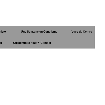
riste
Une Semaine en Centrisme
Vues du Centre
er
Qui sommes nous?- Contact