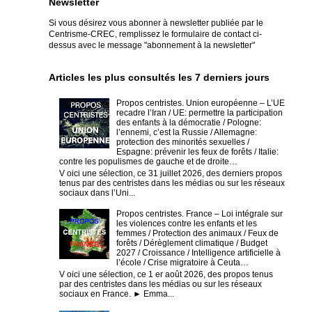
Newsletter
Si vous désirez vous abonner à newsletter publiée par le
Centrisme-CREC,
remplissez le formulaire de contact ci-
dessus avec le message "abonnement à la newsletter"
Articles les plus consultés les 7 derniers jours
Propos centristes. Union européenne – L’UE
recadre l’Iran / UE: permettre la participation
des enfants à la démocratie / Pologne:
l’ennemi, c’est la Russie / Allemagne:
protection des minorités sexuelles /
Espagne: prévenir les feux de forêts / Italie:
contre les populismes de gauche et de droite…
V oici une sélection, ce 31 juillet 2026, des derniers propos
tenus par des centristes dans les médias ou sur les réseaux
sociaux dans l’Uni...
Propos centristes. France – Loi intégrale sur
les violences contre les enfants et les
femmes / Protection des animaux / Feux de
forêts / Dérèglement climatique / Budget
2027 / Croissance / Intelligence artificielle à
l’école / Crise migratoire à Ceuta…
V oici une sélection, ce 1 er août 2026, des propos tenus
par des centristes dans les médias ou sur les réseaux
sociaux en France. ► Emma...