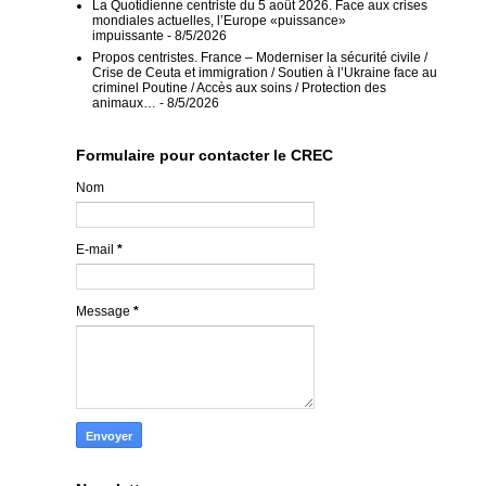
La Quotidienne centriste du 5 août 2026. Face aux crises
mondiales actuelles, l’Europe «puissance»
impuissante
- 8/5/2026
Propos centristes. France – Moderniser la sécurité civile /
Crise de Ceuta et immigration / Soutien à l’Ukraine face au
criminel Poutine / Accès aux soins / Protection des
animaux…
- 8/5/2026
Formulaire pour contacter le CREC
Nom
E-mail
*
Message
*