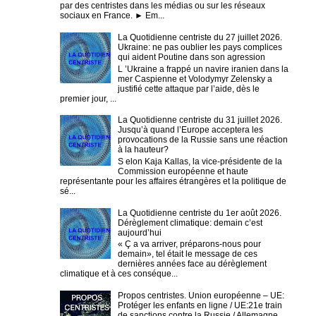
par des centristes dans les médias ou sur les réseaux
sociaux en France. ► Em...
La Quotidienne centriste du 27 juillet 2026.
Ukraine: ne pas oublier les pays complices
qui aident Poutine dans son agression
L ’Ukraine a frappé un navire iranien dans la
mer Caspienne et Volodymyr Zelensky a
justifié cette attaque par l’aide, dès le
premier jour, ...
La Quotidienne centriste du 31 juillet 2026.
Jusqu’à quand l’Europe acceptera les
provocations de la Russie sans une réaction
à la hauteur?
S elon Kaja Kallas, la vice-présidente de la
Commission européenne et haute
représentante pour les affaires étrangères et la politique de
sé...
La Quotidienne centriste du 1er août 2026.
Dérèglement climatique: demain c’est
aujourd’hui
« Ç a va arriver, préparons-nous pour
demain», tel était le message de ces
dernières années face au dérèglement
climatique et à ces conséque...
Propos centristes. Union européenne – UE:
Protéger les enfants en ligne / UE:21e train
de sanctions contre la Russie / Allemagne,