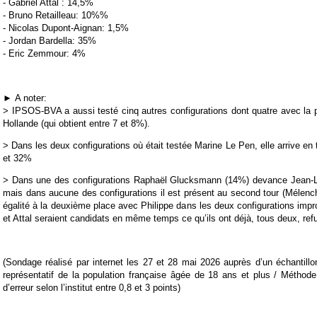
- Gabriel Attal : 14,5%
- Bruno Retailleau: 10%%
- Nicolas Dupont-Aignan: 1,5%
- Jordan Bardella: 35%
- Eric Zemmour: 4%
►
A noter:
> IPSOS-BVA a aussi testé cinq autres configurations dont quatre avec la
Hollande (qui obtient entre 7 et 8%).
> Dans les deux configurations où était testée Marine Le Pen, elle arrive en
et 32%
> Dans une des configurations Raphaël Glucksmann (14%) devance Jean-
mais dans aucune des configurations il est présent au second tour (Mélenc
égalité à la deuxième place avec Philippe dans les deux configurations impr
et Attal seraient candidats en même temps ce qu’ils ont déjà, tous deux, ref
(Sondage réalisé par internet les 27 et 28 mai 2026 auprès d’un échantil
représentatif de la population française âgée de 18 ans et plus / Méthod
d’erreur selon l’institut entre 0,8 et 3 points)