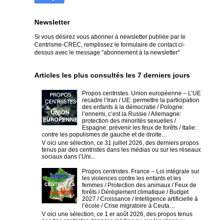
Newsletter
Si vous désirez vous abonner à newsletter publiée par le
Centrisme-CREC,
remplissez le formulaire de contact ci-
dessus avec le message "abonnement à la newsletter"
Articles les plus consultés les 7 derniers jours
Propos centristes. Union européenne – L’UE
recadre l’Iran / UE: permettre la participation
des enfants à la démocratie / Pologne:
l’ennemi, c’est la Russie / Allemagne:
protection des minorités sexuelles /
Espagne: prévenir les feux de forêts / Italie:
contre les populismes de gauche et de droite…
V oici une sélection, ce 31 juillet 2026, des derniers propos
tenus par des centristes dans les médias ou sur les réseaux
sociaux dans l’Uni...
Propos centristes. France – Loi intégrale sur
les violences contre les enfants et les
femmes / Protection des animaux / Feux de
forêts / Dérèglement climatique / Budget
2027 / Croissance / Intelligence artificielle à
l’école / Crise migratoire à Ceuta…
V oici une sélection, ce 1 er août 2026, des propos tenus