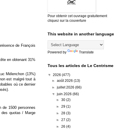
Pour obtenir cet ouvrage gratuitement
cliquez sur la couverture
This website in another language
 présence de François
Powered by
Translate
 tête en obtenant 31%
Tous les articles de Le Centrisme
Luc Mélenchon (13%)
▼
2026
(477)
hon est malgré tout à
►
août 2026
(13)
obables où ce dernier
►
juillet 2026
(66)
usés).
▼
juin 2026
(66)
►
30
(2)
►
29
(1)
lon de 1500 personnes
e des quotas / Marge
►
28
(3)
►
27
(2)
►
26
(4)