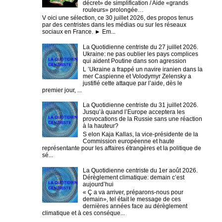
décret» de simplification / Aide «grands
rouleurs» prolongée…
V oici une sélection, ce 30 juillet 2026, des propos tenus
par des centristes dans les médias ou sur les réseaux
sociaux en France. ► Em...
La Quotidienne centriste du 27 juillet 2026.
Ukraine: ne pas oublier les pays complices
qui aident Poutine dans son agression
L ’Ukraine a frappé un navire iranien dans la
mer Caspienne et Volodymyr Zelensky a
justifié cette attaque par l’aide, dès le
premier jour, ...
La Quotidienne centriste du 31 juillet 2026.
Jusqu’à quand l’Europe acceptera les
provocations de la Russie sans une réaction
à la hauteur?
S elon Kaja Kallas, la vice-présidente de la
Commission européenne et haute
représentante pour les affaires étrangères et la politique de
sé...
La Quotidienne centriste du 1er août 2026.
Dérèglement climatique: demain c’est
aujourd’hui
« Ç a va arriver, préparons-nous pour
demain», tel était le message de ces
dernières années face au dérèglement
climatique et à ces conséque...