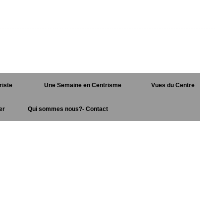
riste
Une Semaine en Centrisme
Vues du Centre
er
Qui sommes nous?- Contact