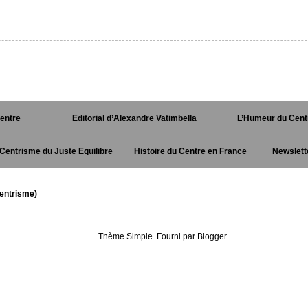
Centre
Editorial d’Alexandre Vatimbella
L’Humeur du Cent
Centrisme du Juste Equilibre
Histoire du Centre en France
Newslett
entrisme)
Thème Simple. Fourni par
Blogger
.