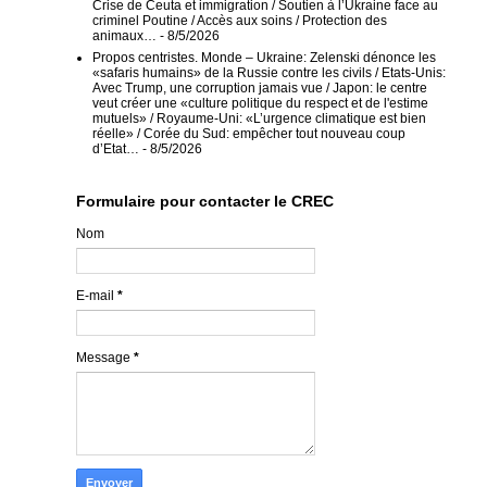
Crise de Ceuta et immigration / Soutien à l’Ukraine face au
criminel Poutine / Accès aux soins / Protection des
animaux…
- 8/5/2026
Propos centristes. Monde – Ukraine: Zelenski dénonce les
«safaris humains» de la Russie contre les civils / Etats-Unis:
Avec Trump, une corruption jamais vue / Japon: le centre
veut créer une «culture politique du respect et de l'estime
mutuels» / Royaume-Uni: «L’urgence climatique est bien
réelle» / Corée du Sud: empêcher tout nouveau coup
d’Etat…
- 8/5/2026
Formulaire pour contacter le CREC
Nom
E-mail
*
Message
*