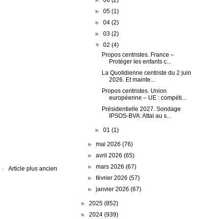
►
05
(1)
►
04
(2)
►
03
(2)
▼
02
(4)
Propos centristes. France –
Protéger les enfants c...
La Quotidienne centriste du 2 juin
2026. Et mainte...
Propos centristes. Union
européenne – UE : compéti...
Présidentielle 2027. Sondage
IPSOS-BVA: Attal au s...
►
01
(1)
►
mai 2026
(76)
►
avril 2026
(65)
►
mars 2026
(67)
Article plus ancien
►
février 2026
(57)
►
janvier 2026
(67)
►
2025
(852)
►
2024
(939)