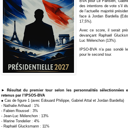
BVA pour Le Parisien, Gabrie
des intentions de vote s’il ét
de l’actuelle majorité préside
face à Jordan Bardella (Edo
17,5%).
Avec ce score, il serait pr
devançant Raphaël Glucksm
Luc Mélenchon (13%).
IPSO-BVA n’a pas sondé les
pour le second tour.
► Résultat du premier tour selon les personnalités sélectionnées e
retenus par l’IPSOS-BVA
● Cas de figure 1 (avec Edouard Philippe, Gabriel Attal et Jordan Bardella)
- Nathalie Arthaud : 1%
- Fabien Roussel : 3%
- Jean-Luc Mélenchon : 13%
- Marine Tondelier : 4%
- Raphaël Glucksmann : 11%