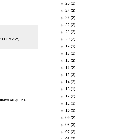
►
25
(2)
►
24
(2)
►
23
(2)
►
22
(2)
►
21
(2)
►
20
(2)
EN FRANCE
,
►
19
(3)
►
18
(2)
►
17
(2)
►
16
(2)
►
15
(3)
►
14
(2)
►
13
(1)
►
12
(2)
tants ou qui ne
►
11
(3)
►
10
(3)
►
09
(2)
►
08
(3)
►
07
(2)
►
06
(2)