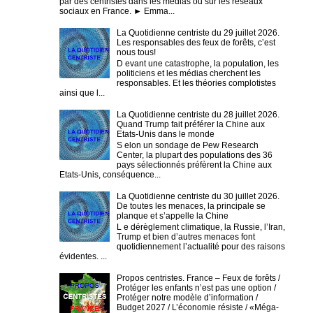
par des centristes dans les médias ou sur les réseaux
sociaux en France. ► Emma...
La Quotidienne centriste du 29 juillet 2026.
Les responsables des feux de forêts, c’est
nous tous!
D evant une catastrophe, la population, les
politiciens et les médias cherchent les
responsables. Et les théories complotistes
ainsi que l...
La Quotidienne centriste du 28 juillet 2026.
Quand Trump fait préférer la Chine aux
Etats-Unis dans le monde
S elon un sondage de Pew Research
Center, la plupart des populations des 36
pays sélectionnés préfèrent la Chine aux
Etats-Unis, conséquence...
La Quotidienne centriste du 30 juillet 2026.
De toutes les menaces, la principale se
planque et s’appelle la Chine
L e dérèglement climatique, la Russie, l’Iran,
Trump et bien d’autres menaces font
quotidiennement l’actualité pour des raisons
évidentes. ...
Propos centristes. France – Feux de forêts /
Protéger les enfants n’est pas une option /
Protéger notre modèle d’information /
Budget 2027 / L’économie résiste / «Méga-