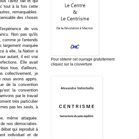
us l'avez fait et qui
c tout à la fois cette
autres, remarquables.
 impensable des choses
l'expérience de vos
incu. Non pas qu'ils
é, comme je l'entends
rès largement marquée
ce à elle, la Nation a
r autant, il est vrai
Pour obtenir cet ouvrage gratuitement
rfections. Elle avait
cliquez sur la couverture
ous tous, d'ailleurs,
 collectivement, je
ue nous avons appris.
que de la convention
qu’est la convention
rrivons par le travail
ment très particulier
mmes pas les seuls, à
lée, même attaquée.
er de nos démocraties.
débat qui reproduit à
nt individuel et de