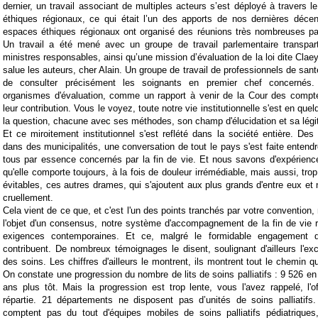
dernier, un travail associant de multiples acteurs s’est déployé à travers 
éthiques régionaux, ce qui était l’un des apports de nos dernières dé
espaces éthiques régionaux ont organisé des réunions très nombreuses parto
Un travail a été mené avec un groupe de travail parlementaire transpar
ministres responsables, ainsi qu’une mission d’évaluation de la loi dite Claeys
salue les auteurs, cher Alain. Un groupe de travail de professionnels de santé
de consulter précisément les soignants en premier chef concernés
organismes d'évaluation, comme un rapport à venir de la Cour des compte
leur contribution. Vous le voyez, toute notre vie institutionnelle s'est en qu
la question, chacune avec ses méthodes, son champ d'élucidation et sa légi
Et ce miroitement institutionnel s'est reflété dans la société entière. Des
dans des municipalités, une conversation de tout le pays s'est faite ente
tous par essence concernés par la fin de vie. Et nous savons d'expérience
qu'elle comporte toujours, à la fois de douleur irrémédiable, mais aussi, tr
évitables, ces autres drames, qui s'ajoutent aux plus grands d'entre eux et n
cruellement.
Cela vient de ce que, et c'est l'un des points tranchés par votre convention, 
l'objet d'un consensus, notre système d'accompagnement de la fin de vie 
exigences contemporaines. Et ce, malgré le formidable engagement 
contribuent. De nombreux témoignages le disent, soulignant d'ailleurs l'ex
des soins. Les chiffres d'ailleurs le montrent, ils montrent tout le chemin qu
On constate une progression du nombre de lits de soins palliatifs : 9 526 en
ans plus tôt. Mais la progression est trop lente, vous l'avez rappelé, l'o
répartie. 21 départements ne disposent pas d’unités de soins palliatifs.
comptent pas du tout d'équipes mobiles de soins palliatifs pédiatriques