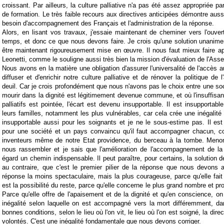
croissant. Par ailleurs, la culture palliative n'a pas été assez appropriée pa
de formation. Le très faible recours aux directives anticipées démontre auss
besoin d'accompagnement des Français et l'administration de la réponse.
Alors, en lisant vos travaux, j'essaie maintenant de cheminer vers l'ouv
temps, et donc ce que nous devons faire. Je crois qu'une solution unanim
être maintenant rigoureusement mise en œuvre. Il nous faut mieux faire app
Leonetti, comme le souligne aussi très bien la mission d'évaluation de l'Ass
Nous avons en la matière une obligation d'assurer l'universalité de l'accès au
diffuser et d'enrichir notre culture palliative et de rénover la politique d
deuil. Car je crois profondément que nous n'avons pas le choix entre une soc
mourir dans la dignité est légitimement devenue commune, et où l'insuffisanc
palliatifs est pointée, l'écart est devenu insupportable. Il est insupportabl
leurs familles, notamment les plus vulnérables, car cela crée une inégalité 
insupportable aussi pour les soignants et je ne le sous-estime pas. Il est 
pour une société et un pays convaincu qu'il faut accompagner chacun, c
inventeurs même de notre Etat providence, du berceau à la tombe. Menon
nous rassembler et je sais que l'amélioration de l'accompagnement de la 
égard un chemin indispensable. Il peut paraître, pour certains, la solution 
au contraire, que c'est le premier pilier de la réponse que nous devons ap
réponse la moins spectaculaire, mais la plus courageuse, parce qu'elle fait
est la possibilité du reste, parce qu'elle concerne le plus grand nombre et pr
Parce qu'elle offre de l'apaisement et de la dignité et qu'en conscience, on
inégalité selon laquelle on est accompagné vers la mort différemment, d
bonnes conditions, selon le lieu où l'on vit, le lieu où l'on est soigné, la dir
volontés. C'est une inégalité fondamentale que nous devons corriger.