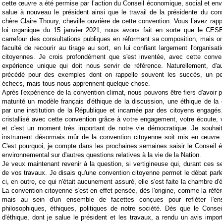
cette œuvre a été permise par l’action du Conseil économique, social et env
salue à nouveau le président ainsi que le travail de la présidente du co
chère Claire Thoury, cheville ouvrière de cette convention. Vous l’avez rapp
loi organique du 15 janvier 2021, nous avons fait en sorte que le CES
carrefour des consultations publiques en réformant sa composition, mais on l
faculté de recourir au tirage au sort, en lui confiant largement l'organisat
citoyennes. Je crois profondément que s'est inventée, avec cette conve
expérience unique qui doit nous servir de référence. Naturellement, d'
précédé pour des exemples dont on rappelle souvent les succès, un pe
échecs, mais tous nous apprennent quelque chose.
Après l'expérience de la convention climat, nous pouvons être fiers d'avoir 
maturité un modèle français d'éthique de la discussion, une éthique de la
par une institution de la République et incarnée par des citoyens engagés.
cristallisé avec cette convention grâce à votre engagement, votre écoute, 
et c'est un moment très important de notre vie démocratique. Je souhait
instrument désormais mûr de la convention citoyenne soit mis en œuvre p
C'est pourquoi, je compte dans les prochaines semaines saisir le Conseil 
environnemental sur d'autres questions relatives à la vie de la Nation.
Je veux maintenant revenir à la question, si vertigineuse qui, durant ces se
de vos travaux. Je disais qu'une convention citoyenne permet le débat parle
ci, en outre, ce qui n'était aucunement assuré, elle s'est faite la chambre d
La convention citoyenne s'est en effet pensée, dès l'origine, comme la réfé
mais au sein d'un ensemble de facettes conçues pour refléter l'e
philosophiques, éthiques, politiques de notre société. Dès que le Conseil
d'éthique, dont je salue le président et les travaux, a rendu un avis impo