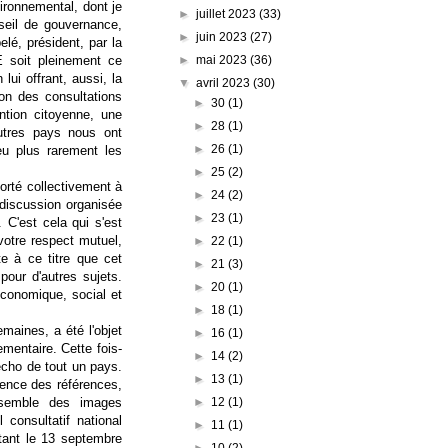
ironnemental, dont je
►
juillet 2023
(33)
nseil de gouvernance,
►
juin 2023
(27)
elé, président, par la
►
mai 2023
(36)
E soit pleinement ce
ui offrant, aussi, la
▼
avril 2023
(30)
ion des consultations
►
30
(1)
ntion citoyenne, une
►
28
(1)
autres pays nous ont
►
26
(1)
u plus rarement les
►
25
(2)
porté collectivement à
►
24
(2)
 discussion organisée
►
23
(1)
 C'est cela qui s'est
votre respect mutuel,
►
22
(1)
e à ce titre que cet
►
21
(3)
our d'autres sujets.
►
20
(1)
économique, social et
►
18
(1)
maines, a été l'objet
►
16
(1)
mentaire. Cette fois-
►
14
(2)
'écho de tout un pays.
►
13
(1)
rence des références,
►
12
(1)
nsemble des images
 consultatif national
►
11
(1)
rtant le 13 septembre
►
10
(2)