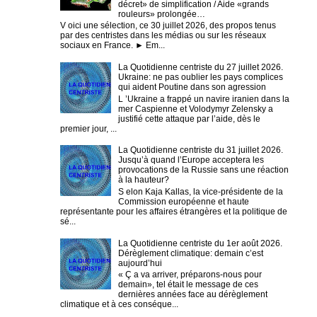
décret» de simplification / Aide «grands
rouleurs» prolongée…
V oici une sélection, ce 30 juillet 2026, des propos tenus
par des centristes dans les médias ou sur les réseaux
sociaux en France. ► Em...
La Quotidienne centriste du 27 juillet 2026.
Ukraine: ne pas oublier les pays complices
qui aident Poutine dans son agression
L ’Ukraine a frappé un navire iranien dans la
mer Caspienne et Volodymyr Zelensky a
justifié cette attaque par l’aide, dès le
premier jour, ...
La Quotidienne centriste du 31 juillet 2026.
Jusqu’à quand l’Europe acceptera les
provocations de la Russie sans une réaction
à la hauteur?
S elon Kaja Kallas, la vice-présidente de la
Commission européenne et haute
représentante pour les affaires étrangères et la politique de
sé...
La Quotidienne centriste du 1er août 2026.
Dérèglement climatique: demain c’est
aujourd’hui
« Ç a va arriver, préparons-nous pour
demain», tel était le message de ces
dernières années face au dérèglement
climatique et à ces conséque...