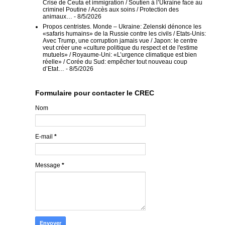
Crise de Ceuta et immigration / Soutien à l’Ukraine face au
criminel Poutine / Accès aux soins / Protection des
animaux…
- 8/5/2026
Propos centristes. Monde – Ukraine: Zelenski dénonce les
«safaris humains» de la Russie contre les civils / Etats-Unis:
Avec Trump, une corruption jamais vue / Japon: le centre
veut créer une «culture politique du respect et de l'estime
mutuels» / Royaume-Uni: «L’urgence climatique est bien
réelle» / Corée du Sud: empêcher tout nouveau coup
d’Etat…
- 8/5/2026
Formulaire pour contacter le CREC
Nom
E-mail
*
Message
*