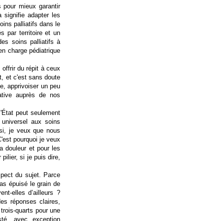
 pour mieux garantir
a signifie adapter les
ins palliatifs dans le
s par territoire et un
es soins palliatifs à
en charge pédiatrique
offrir du répit à ceux
ut, et c'est sans doute
e, apprivoiser un peu
iative auprès de nos
 l'État peut seulement
t universel aux soins
ssi, je veux que nous
C'est pourquoi je veux
a douleur et pour les
ilier, si je puis dire,
pect du sujet. Parce
pas épuisé le grain de
nt-elles d’ailleurs ?
des réponses claires,
trois-quarts pour une
sté, avec exception