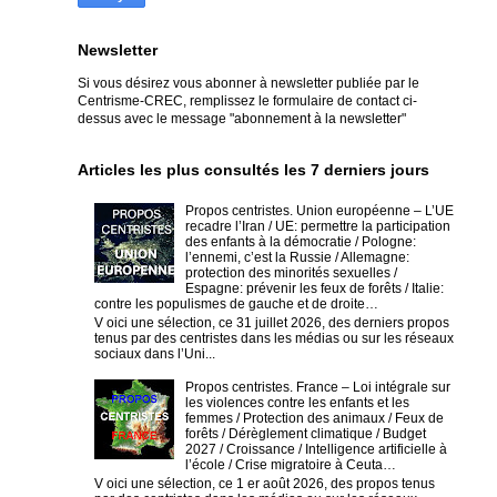
Newsletter
Si vous désirez vous abonner à newsletter publiée par le
Centrisme-CREC,
remplissez le formulaire de contact ci-
dessus avec le message "abonnement à la newsletter"
Articles les plus consultés les 7 derniers jours
Propos centristes. Union européenne – L’UE
recadre l’Iran / UE: permettre la participation
des enfants à la démocratie / Pologne:
l’ennemi, c’est la Russie / Allemagne:
protection des minorités sexuelles /
Espagne: prévenir les feux de forêts / Italie:
contre les populismes de gauche et de droite…
V oici une sélection, ce 31 juillet 2026, des derniers propos
tenus par des centristes dans les médias ou sur les réseaux
sociaux dans l’Uni...
Propos centristes. France – Loi intégrale sur
les violences contre les enfants et les
femmes / Protection des animaux / Feux de
forêts / Dérèglement climatique / Budget
2027 / Croissance / Intelligence artificielle à
l’école / Crise migratoire à Ceuta…
V oici une sélection, ce 1 er août 2026, des propos tenus