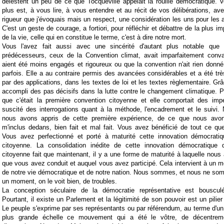
délestent un peu de ce que Tocqueville appelait la rouille démocratique. Vo
plus est, à vous lire, à vous entendre et au récit de vos délibérations, ave
rigueur que j'évoquais mais un respect, une considération les uns pour les 
C'est un geste de courage, a fortiori, pour réfléchir et débattre de la plus
de la vie, celle qui en constitue le terme, c'est à dire notre mort.
Vous l'avez fait aussi avec une sincérité d'autant plus notable que 
prédécesseurs, ceux de la Convention climat, avait imparfaitement conva
aient été moins engagés et rigoureux ou que la convention n'ait rien donn
parfois. Elle a au contraire permis des avancées considérables et a été t
par des applications, dans les textes de loi et les textes règlementaire. Grâ
accompli des pas décisifs dans la lutte contre le changement climatique. Pou
que c'était la première convention citoyenne et elle comportait des impe
suscité des interrogations quant à la méthode, l'encadrement et le suivi. N
nous avons appris de cette première expérience, de ce que nous avons
m'inclus dedans, bien fait et mal fait. Vous avez bénéficié de tout ce q
Vous avez perfectionné et porté à maturité cette innovation démocrati
citoyenne. La consolidation inédite de cette innovation démocratique 
citoyenne fait que maintenant, il y a une forme de maturité à laquelle nous a
que vous avez conduit et auquel vous avez participé. Cela intervient à un mo
de notre vie démocratique et de notre nation. Nous sommes, et nous ne so
un moment, on le voit bien, de troubles.
La conception séculaire de la démocratie représentative est bouscu
Pourtant, il existe un Parlement et la légitimité de son pouvoir est un pili
Le peuple s'exprime par ses représentants ou par référendum, au terme d'un 
plus grande échelle ce mouvement qui a été le vôtre, de décentreme