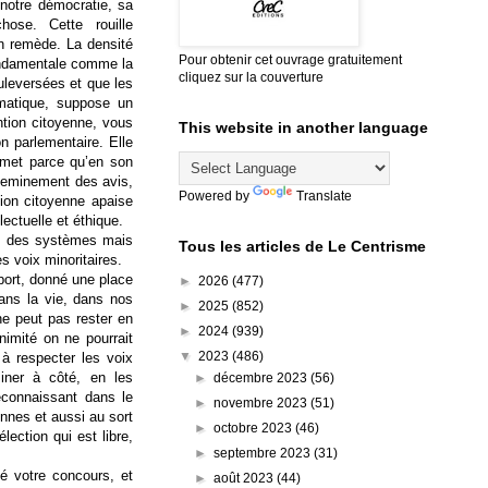
 notre démocratie, sa
ose. Cette rouille
un remède. La densité
Pour obtenir cet ouvrage gratuitement
fondamentale comme la
cliquez sur la couverture
ouleversées et que les
matique, suppose un
ntion citoyenne, vous
This website in another language
on parlementaire. Elle
ermet parce qu’en son
cheminement des avis,
Powered by
Translate
tion citoyenne apaise
lectuelle et éthique.
ais des systèmes mais
Tous les articles de Le Centrisme
es voix minoritaires.
port, donné une place
►
2026
(477)
dans la vie, dans nos
►
2025
(852)
ne peut pas rester en
►
2024
(939)
nimité on ne pourrait
▼
2023
(486)
 à respecter les voix
iner à côté, en les
►
décembre 2023
(56)
reconnaissant dans le
►
novembre 2023
(51)
ennes et aussi au sort
►
octobre 2023
(46)
ection qui est libre,
►
septembre 2023
(31)
é votre concours, et
►
août 2023
(44)