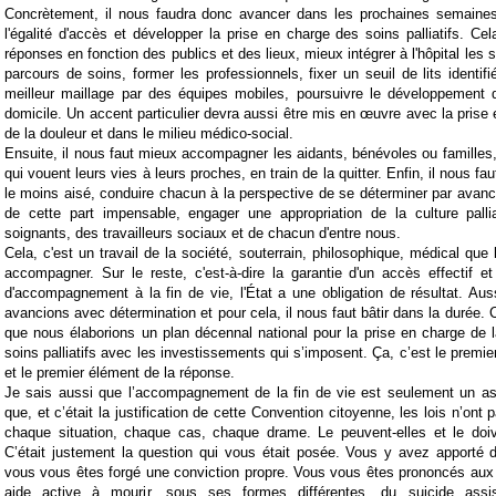
Concrètement, il nous faudra donc avancer dans les prochaines semaines
l'égalité d'accès et développer la prise en charge des soins palliatifs. Cel
réponses en fonction des publics et des lieux, mieux intégrer à l'hôpital les so
parcours de soins, former les professionnels, fixer un seuil de lits identifié
meilleur maillage par des équipes mobiles, poursuivre le développement d
domicile. Un accent particulier devra aussi être mis en œuvre avec la prise 
de la douleur et dans le milieu médico-social.
Ensuite, il nous faut mieux accompagner les aidants, bénévoles ou familles, 
qui vouent leurs vies à leurs proches, en train de la quitter. Enfin, il nous fa
le moins aisé, conduire chacun à la perspective de se déterminer par avanc
de cette part impensable, engager une appropriation de la culture pall
soignants, des travailleurs sociaux et de chacun d'entre nous.
Cela, c'est un travail de la société, souterrain, philosophique, médical que
accompagner. Sur le reste, c'est-à-dire la garantie d'un accès effectif e
d'accompagnement à la fin de vie, l'État a une obligation de résultat. Au
avancions avec détermination et pour cela, il nous faut bâtir dans la durée. 
que nous élaborions un plan décennal national pour la prise en charge de l
soins palliatifs avec les investissements qui s’imposent. Ça, c’est le premier p
et le premier élément de la réponse.
Je sais aussi que l’accompagnement de la fin de vie est seulement un as
que, et c’était la justification de cette Convention citoyenne, les lois n’ont 
chaque situation, chaque cas, chaque drame. Le peuvent-elles et le doive
C’était justement la question qui vous était posée. Vous y avez apporté 
vous vous êtes forgé une conviction propre. Vous vous êtes prononcés aux 
aide active à mourir, sous ses formes différentes, du suicide assi