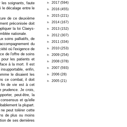
►
2017
(594)
r les soignants, faute
i le décalage entre le
►
2016
(455)
►
2015
(221)
erture de ce deuxième
►
2014
(167)
ement préconisée doit
liquer la loi Claeys-
►
2013
(152)
emblée nationale.
►
2012
(307)
x soins palliatifs, de
►
2011
(334)
e l'accompagnement du
►
2010
(253)
iété où l'exigence de
e de l'offre de soins
►
2009
(254)
e pour les patients et
►
2008
(378)
face à la mort. Il est
►
2007
(593)
insupportable, enfin,
►
2006
(28)
omme le disaient les
s ce combat, il doit
►
2005
(21)
fin de vie est à cet
de prudence. Je crois,
porter, peut-être, la
 consensus et qu'elle
obablement la plupart.
 ne peut tolérer cette
ans de plus ou moins
ection de ses dernières