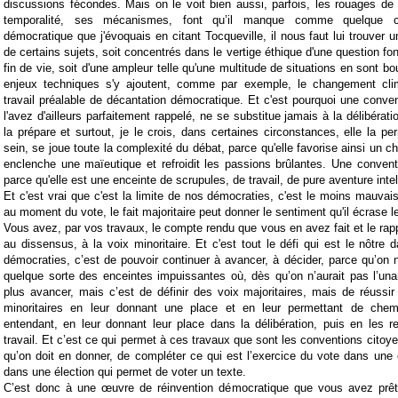
discussions fécondes. Mais on le voit bien aussi, parfois, les rouages de
temporalité, ses mécanismes, font qu’il manque comme quelque ch
démocratique que j'évoquais en citant Tocqueville, il nous faut lui trouver 
de certains sujets, soit concentrés dans le vertige éthique d'une question 
fin de vie, soit d'une ampleur telle qu'une multitude de situations en sont b
enjeux techniques s'y ajoutent, comme par exemple, le changement cli
travail préalable de décantation démocratique. Et c'est pourquoi une conve
l'avez d'ailleurs parfaitement rappelé, ne se substitue jamais à la délibérati
la prépare et surtout, je le crois, dans certaines circonstances, elle la p
sein, se joue toute la complexité du débat, parce qu'elle favorise ainsi un 
enclenche une maïeutique et refroidit les passions brûlantes. Une conven
parce qu'elle est une enceinte de scrupules, de travail, de pure aventure intel
Et c'est vrai que c'est la limite de nos démocraties, c'est le moins mauv
au moment du vote, le fait majoritaire peut donner le sentiment qu'il écrase l
Vous avez, par vos travaux, le compte rendu que vous en avez fait et le rap
au dissensus, à la voix minoritaire. Et c'est tout le défi qui est le nôtre 
démocraties, c’est de pouvoir continuer à avancer, à décider, parce qu’on 
quelque sorte des enceintes impuissantes où, dès qu’on n’aurait pas l’una
plus avancer, mais c’est de définir des voix majoritaires, mais de réussir
minoritaires en leur donnant une place et en leur permettant de chem
entendant, en leur donnant leur place dans la délibération, puis en les 
travail. Et c’est ce qui permet à ces travaux que sont les conventions citoy
qu’on doit en donner, de compléter ce qui est l’exercice du vote dans une él
dans une élection qui permet de voter un texte.
C’est donc à une œuvre de réinvention démocratique que vous avez prêt