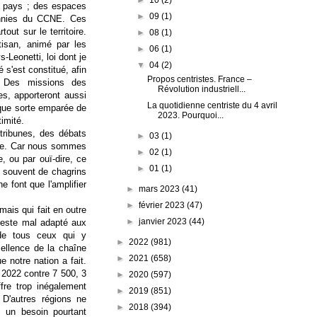
le pays ; des espaces
►
09
(1)
cennies du CCNE. Ces
ut sur le territoire.
►
08
(1)
tisan, animé par les
►
06
(1)
-Leonetti, loi dont je
▼
04
(2)
 s'est constitué, afin
Propos centristes. France –
. Des missions des
Révolution industriell...
s, apporteront aussi
La quotidienne centriste du 4 avril
elque sorte emparée de
2023. Pourquoi...
timité.
 tribunes, des débats
►
03
(1)
ndre. Car nous sommes
►
02
(1)
, ou par ouï-dire, ce
►
01
(1)
op souvent de chagrins
e font que l'amplifier
►
mars 2023
(41)
►
février 2023
(47)
mais qui fait en outre
►
janvier 2023
(44)
reste mal adapté aux
de tous ceux qui y
►
2022
(981)
cellence de la chaîne
►
2021
(658)
e notre nation a fait.
 2022 contre 7 500, 3
►
2020
(597)
ffre trop inégalement
►
2019
(851)
 D'autres régions ne
►
2018
(394)
, un besoin pourtant