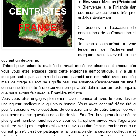
►
Emmanuel Macron
(Président
>
Bienvenue à la Finlande dan
que nous accueillerons très pr
suédois également.
>
Discours à l’occasion d
conclusions de la Convention ci
vie.
Je tenais aujourd'hui à vous
lendemain de l'achèvement
marquant, vous l'avez dit, la fin
ouvrant un deuxième.
D’abord pour saluer la qualité du travail mené par chacune et chacun d'e
vous vous êtes engagés dans cette entreprise démocratique. Il y a un ti
quelque sorte, par la main du hasard, garantit une neutralité avec des rè
mais ce tirage au sort ne signifie pas une absence d'engagement ou une f
donne une légitimité à une convention qui a été définie par un texte organiq
que nous avons fait avec la Première ministre.
Vous vous êtes engagés pleinement, avec sérieux et avec le sens des res
une rigueur intellectuelle qui vous honore. Vous avez accepté d'être tiré 
pour 9 sessions votre quotidien, de consacrer ainsi de votre temps, de votr
consacrer à cette question de la fin de vie. En effet, la vigueur d'une démo
plus grand nombre franchisse ce seuil de la sphère privée vers l'agora pub
seuil, ce n'est pas simplement avoir un avis ou dire “je suis contre ceci ou 
qui est prise”, c'est de participer à la formation de la décision collective 