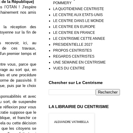
 de la République)
POMMERY
s l’OTAN ! J'espère
LA QUOTIDIENNE CENTRISTE
ochainement nos amis
LE CENTRE AUX ETATS-UNIS
LE CENTRE DANS LE MONDE
LE CENTRE EN EUROPE
e la réception des
toyenne sur la fin de
LE CENTRE EN FRANCE
LE CENTRISME CETTE ANNEE
 recevoir, ici, au
PRESIDENTIELLE 2027
 de ces travaux,
PROPOS CENTRISTES
 d'un premier temps et
REGARDS CENTRISTES
UNE SEMAINE EN CENTRISME
ntre vous, parce que
VUES DU CENTRE
rage au sort qui, en
gles et une procédure
orme de passivité. Il
Chercher sur Le Centrisme
ue, puis par le choix
ponsabilités et avec
au sort, de suspendre
LA LIBRAIRIE DU CENTRISME
e réflexion pour vous
cratie suppose que le
lique, et franchir ce
cela ou cette décision
et que les citoyens se