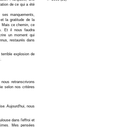
ration de ce qui a été
rer ses manquements,
et la gratitude de la
n ! Mais ce chemin, ce
. Et il nous faudra
crire un moment qui
onnus, restaurés dans
terrible explosion de
.
 nous retranscrivons
ie selon nos critères
se. Aujourd'hui, nous
ulouse dans l'effroi et
ctimes. Mes pensées