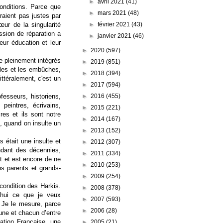
►
avril 2021
(41)
nditions. Parce que
►
mars 2021
(48)
raient pas justes par
►
février 2021
(43)
ur de la singularité
ssion de réparation a
►
janvier 2021
(46)
eur éducation et leur
►
2020
(597)
re pleinement intégrés
►
2019
(851)
cles et les embûches,
►
2018
(394)
ittéralement, c'est un
►
2017
(594)
►
2016
(455)
ofesseurs, historiens,
 peintres, écrivains,
►
2015
(221)
es et ils sont notre
►
2014
(167)
s, quand on insulte un
►
2013
(152)
était une insulte et
►
2012
(307)
ndant des décennies,
►
2011
(334)
it et est encore de ne
►
2010
(253)
os parents et grands-
►
2009
(254)
 condition des Harkis.
►
2008
(378)
d'hui ce que je veux
►
2007
(593)
 Je le mesure, parce
►
2006
(28)
une et chacun d’entre
ation Française, une
►
2005
(21)