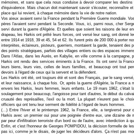
mémoires, et sans que cela nous conduise à devoir comparer les destins
d'équivalence. Mais chacun doit maintenant savoir s'écouter, reconnaître et
place qui lui revient, à chaque mémoire dans la vie de notre nation.
Vos aïeux avaient servi la France pendant la Première Guerre mondiale. Vo
pères l'avaient servi pendant la Seconde. Vous, ici, parmi nous, cher Serge
servi durant la guerre d'Algérie. Et quelles que soient les raisons de leur 
drapeau, les Harkis ont prêté leurs forces, ont versé leur sang, ont donné le
entre 1914 et 1918, 39 et 45, 54 et 62. Ils furent près de 200 000 à porter nos
interprètes, éclaireurs, pisteurs, guerriers, montaient la garde, tenaient des p
des points stratégiques, parfois des villages entiers ou des espaces immens
Dans l’Atlas, dans les Aurès, en Kabylie, en ville comme à la campagne, pa
Harkis ont rendu des services éminents à la France. Ils ont servi la France.
leurs biens, leurs vies, celles de leurs familles, et beaucoup ont tout p
devoirs à l'égard de ceux qui la servent et la défendent.
Les Harkis ont été, ont toujours été et sont des Français, par le sang versé
et leur naissance, à chaque fois. Or, après la guerre d'Algérie, la France a
envers les Harkis, leurs femmes, leurs enfants. Le 19 mars 1962, c'était l
soulagement pour beaucoup, l'angoisse pour tant d'autres, le début du calvai
cruauté des représailles, l'exil ou la mort. La plupart n'eurent pas le cho
officiers qui ont tenu leur serment de fidélité à l’égard de leurs hommes.
(…) Entre l'hiver et le printemps 1962, la France, elle, a tergiversé pour 
Harkis avec un premier oui pour une poignée d'entre eux, une dizaine de mi
par peur d'infiltration terroriste d'un bord ou de l'autre, avec interdiction à 
Enfin, et c'est l'honneur de Georges POMPIDOU, la décision formelle de les ac
pas ici, comme je le disais, de juger les décideurs d'alors. Ça n'est pas mon 