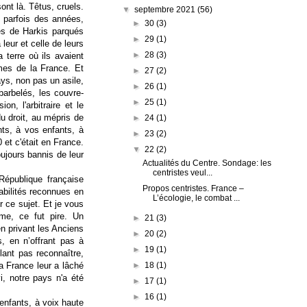
ont là. Têtus, cruels.
▼
septembre 2021
(56)
, parfois des années,
►
30
(3)
s de Harkis parqués
►
29
(1)
 leur et celle de leurs
►
28
(3)
a terre où ils avaient
rmes de la France. Et
►
27
(2)
ays, non pas un asile,
►
26
(1)
 barbelés, les couvre-
►
25
(1)
on, l'arbitraire et le
u droit, au mépris de
►
24
(1)
nts, à vos enfants, à
►
23
(2)
 et c'était en France.
▼
22
(2)
oujours bannis de leur
Actualités du Centre. Sondage: les
centristes veul...
épublique française
Propos centristes. France –
abilités reconnues en
L’écologie, le combat ...
ce sujet. Et je vous
me, ce fut pire. Un
►
21
(3)
en privant les Anciens
►
20
(2)
, en n’offrant pas à
►
19
(1)
lant pas reconnaître,
►
18
(1)
La France leur a lâché
i, notre pays n'a été
►
17
(1)
►
16
(1)
 enfants, à voix haute