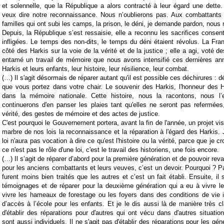
et solennelle, que la République a alors contracté à leur égard une dette
veux dire notre reconnaissance. Nous n’oublierons pas. Aux combattants
familles qui ont subi les camps, la prison, le déni, je demande pardon, nous
Depuis, la République s’est ressaisie, elle a reconnu les sacrifices consent
infligées. Le temps des non-dits, le temps du déni étaient révolus. La Fr
côté des Harkis sur la voie de la vérité et de la justice ; elle a agi, voté de
entamé un travail de mémoire que nous avons intensifié ces dernières ann
Harkis et leurs enfants, leur histoire, leur résilience, leur combat.
(…) Il s'agit désormais de réparer autant qu'il est possible ces déchirures : dé
que vous portez dans votre chair. Le souvenir des Harkis, l'honneur des H
dans la mémoire nationale. Cette histoire, nous la racontons, nous l’
continuerons d'en panser les plaies tant qu'elles ne seront pas refermée
vérité, des gestes de mémoire et des actes de justice.
C'est pourquoi le Gouvernement portera, avant la fin de l'année, un projet vis
marbre de nos lois la reconnaissance et la réparation à l'égard des Harkis.
loi n'aura pas vocation à dire ce qu'est l'histoire ou la vérité, parce que je 
ce n'est pas le rôle d'une loi, c'est le travail des historiens, une fois encore.
(…) Il s’agit de réparer d’abord pour la première génération et de pouvoir reval
pour les anciens combattants et leurs veuves, c’est un devoir. Pourquoi ? Pa
furent moins bien traités que les autres et c’est un fait établi. Ensuite, il s’
témoignages et de réparer pour la deuxième génération qui a eu à vivre l
vivre les hameaux de forestage ou les foyers dans des conditions de vie 
d’accès à l’école pour les enfants. Et je le dis aussi là de manière très cla
d'établir des réparations pour d'autres qui ont vécu dans d'autres situati
sont aussi individuels. Il ne s'agit pas d'établir des réparations pour les gé