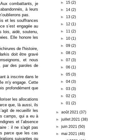
►
15
(2)
. Aux combattants, je
 abandonnés, à leurs
►
14
(2)
 n’oublierons pas.
►
13
(2)
is et les souffrances
►
12
(1)
ance s’est engagée au
►
11
(2)
s lois, aidé, soutenu,
ées. Elle honore les
►
10
(1)
►
09
(2)
chirures de l'histoire,
►
08
(2)
arkis doit être gravé
enseignons, et nous
►
07
(3)
s, par des paroles de
►
06
(1)
►
05
(3)
ant à inscrire dans le
►
04
(3)
 Je m'y engage. Cette
crois profondément que
►
03
(3)
►
02
(2)
oriser les allocations
►
01
(2)
rce que, là aussi, ils
agit de recueillir les
►
août 2021
(37)
es camps, qui a eu à
►
juillet 2021
(38)
indignes et l’absence
►
juin 2021
(50)
ire : il ne s'agit pas
ons parce que les cas
►
mai 2021
(48)
nérations suivantes ou