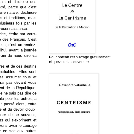
is et l'histoire des
tré, parce que c'est
rre natale, déchirure
s et traditions, mais
plusieurs fois par les
e reconnaissance.
dite, écrite par vous-
e des Français. C'est
kis, c'est un rendez-
'hui, avant la journée
ain de nous dire va
Pour obtenir cet ouvrage gratuitement
cliquez sur la couverture
es et de ces destins
ciliables. Elles sont
les assumer tous et
erai pas devant vous
dent de la République.
 je ne sais pas dire ce
ile pour les autres, a
st passé alors, entre
 et du devoir d’oubli
user de se souvenir,
es qui s'expriment et
vons avoir le courage
e ce soit aux autres