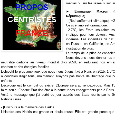
médias ou sur les réseaux socia
► Emmanuel Macron (P
République)
- [Réchauffement climatique]
+2
Ce scénario est dramatique.
+2.7°C, les États insulaires 
implique pour leur devenir. Auc
indemne. Les incendies de cet 
en Russie, en Californie, en A
illustration de plus.
Le temps de la prise de conscien
Nous devons nous donner les m
neutralité carbone au niveau mondial d’ici 2050, en réduisant nos émis
charbon et des énergies fossiles.
L’objectif le plus ambitieux que nous nous étions fixé à Paris en 2015, 1.5°
à condition d'agir tous, maintenant. N'ayons pas honte de l'héritage que 
enfants.
L'écologie est le combat du siècle. L’Europe sera au rendez-vous. Mais l
faire seule. Chaque État doit être à la hauteur des engagements pris à Paris
Voilà le message que j'ai porté ce jour auprès des États réunis par le S
Nations unies.
- [Discours à la mémoire des Harkis]
L'histoire des Harkis est grande et douloureuse. Elle est grande parce que 