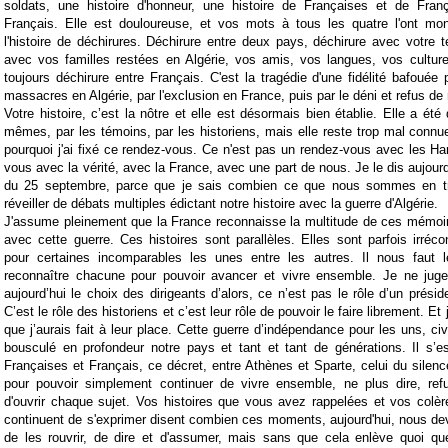
soldats, une histoire d'honneur, une histoire de Françaises et de França
Français. Elle est douloureuse, et vos mots à tous les quatre l'ont mon
l'histoire de déchirures. Déchirure entre deux pays, déchirure avec votre te
avec vos familles restées en Algérie, vos amis, vos langues, vos culture
toujours déchirure entre Français. C'est la tragédie d'une fidélité bafouée 
massacres en Algérie, par l'exclusion en France, puis par le déni et refus d
Votre histoire, c’est la nôtre et elle est désormais bien établie. Elle a été 
mêmes, par les témoins, par les historiens, mais elle reste trop mal connu
pourquoi j'ai fixé ce rendez-vous. Ce n'est pas un rendez-vous avec les Har
vous avec la vérité, avec la France, avec une part de nous. Je le dis aujourd
du 25 septembre, parce que je sais combien ce que nous sommes en tr
réveiller de débats multiples édictant notre histoire avec la guerre d'Algérie.
J'assume pleinement que la France reconnaisse la multitude de ces mémoir
avec cette guerre. Ces histoires sont parallèles. Elles sont parfois irrécon
pour certaines incomparables les unes entre les autres. Il nous faut 
reconnaître chacune pour pouvoir avancer et vivre ensemble. Je ne jug
aujourd’hui le choix des dirigeants d’alors, ce n’est pas le rôle d’un prési
C’est le rôle des historiens et c’est leur rôle de pouvoir le faire librement. Et
que j’aurais fait à leur place. Cette guerre d’indépendance pour les uns, civ
bousculé en profondeur notre pays et tant et tant de générations. Il s’e
Françaises et Français, ce décret, entre Athènes et Sparte, celui du silence
pour pouvoir simplement continuer de vivre ensemble, ne plus dire, ref
d'ouvrir chaque sujet. Vos histoires que vous avez rappelées et vos colèr
continuent de s'exprimer disent combien ces moments, aujourd'hui, nous de
de les rouvrir, de dire et d'assumer, mais sans que cela enlève quoi qu