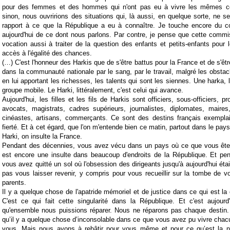
pour des femmes et des hommes qui n'ont pas eu à vivre les mêmes co
sinon, nous ouvririons des situations qui, là aussi, en quelque sorte, ne se
rapport à ce que la République a eu à connaître. Je touche encore du cœ
aujourd'hui de ce dont nous parlons. Par contre, je pense que cette commi
vocation aussi à traiter de la question des enfants et petits-enfants pour l
accès à l'égalité des chances.
(…) C'est l'honneur des Harkis que de s'être battus pour la France et de s'êt
dans la communauté nationale par le sang, par le travail, malgré les obsta
en lui apportant les richesses, les talents qui sont les siennes. Une harka, l
groupe mobile. Le Harki, littéralement, c'est celui qui avance.
Aujourd'hui, les filles et les fils de Harkis sont officiers, sous-officiers, pr
avocats, magistrats, cadres supérieurs, journalistes, diplomates, maires,
cinéastes, artisans, commerçants. Ce sont des destins français exemplair
fierté. Et à cet égard, que l'on m'entende bien ce matin, partout dans le pay
Harki, on insulte la France.
Pendant des décennies, vous avez vécu dans un pays où ce que vous êtes 
est encore une insulte dans beaucoup d'endroits de la République. Et pe
vous avez quitté un sol où l'obsession des dirigeants jusqu'à aujourd'hui éta
pas vous laisser revenir, y compris pour vous recueillir sur la tombe de v
parents.
Il y a quelque chose de l'apatride mémoriel et de justice dans ce qui est la
C'est ce qui fait cette singularité dans la République. Et c'est aujour
qu'ensemble nous puissions réparer. Nous ne réparons pas chaque destin.
qu’il y a quelque chose d’inconsolable dans ce que vous avez pu vivre chac
vous. Mais nous avons à rebâtir pour vous même et pour ce qu’est la n