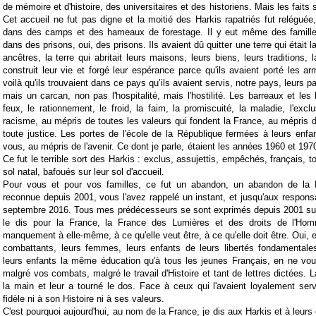
de mémoire et d'histoire, des universitaires et des historiens. Mais les faits s
Cet accueil ne fut pas digne et la moitié des Harkis rapatriés fut reléguée
dans des camps et des hameaux de forestage. Il y eut même des famille
dans des prisons, oui, des prisons. Ils avaient dû quitter une terre qui était la
ancêtres, la terre qui abritait leurs maisons, leurs biens, leurs traditions, l
construit leur vie et forgé leur espérance parce qu'ils avaient porté les a
voilà qu'ils trouvaient dans ce pays qu’ils avaient servis, notre pays, leurs p
mais un carcan, non pas l'hospitalité, mais l'hostilité. Les barreaux et les
feux, le rationnement, le froid, la faim, la promiscuité, la maladie, l'exclusi
racisme, au mépris de toutes les valeurs qui fondent la France, au mépris d
toute justice. Les portes de l'école de la République fermées à leurs enfa
vous, au mépris de l'avenir. Ce dont je parle, étaient les années 1960 et 1970
Ce fut le terrible sort des Harkis : exclus, assujettis, empêchés, français, t
sol natal, bafoués sur leur sol d'accueil.
Pour vous et pour vos familles, ce fut un abandon, un abandon de la R
reconnue depuis 2001, vous l'avez rappelé un instant, et jusqu'aux respons
septembre 2016. Tous mes prédécesseurs se sont exprimés depuis 2001 sur 
le dis pour la France, la France des Lumières et des droits de l'Hom
manquement à elle-même, à ce qu'elle veut être, à ce qu'elle doit être. Oui, 
combattants, leurs femmes, leurs enfants de leurs libertés fondamentales
leurs enfants la même éducation qu'à tous les jeunes Français, en ne vou
malgré vos combats, malgré le travail d'Histoire et tant de lettres dictées. 
la main et leur a tourné le dos. Face à ceux qui l'avaient loyalement serv
fidèle ni à son Histoire ni à ses valeurs.
C'est pourquoi aujourd'hui, au nom de la France, je dis aux Harkis et à leurs