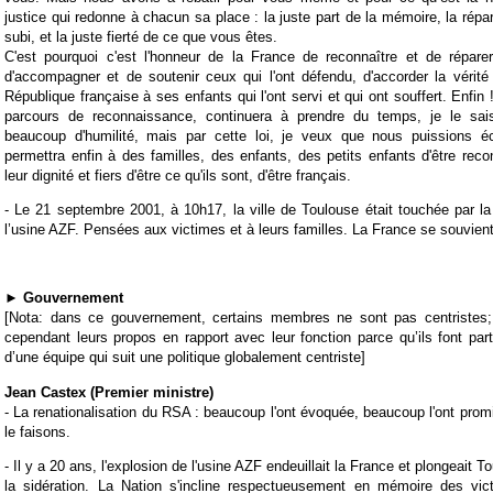
justice qui redonne à chacun sa place : la juste part de la mémoire, la répa
subi, et la juste fierté de ce que vous êtes.
C'est pourquoi c'est l'honneur de la France de reconnaître et de répa
d'accompagner et de soutenir ceux qui l'ont défendu, d'accorder la vérité 
République française à ses enfants qui l'ont servi et qui ont souffert. Enfi
parcours de reconnaissance, continuera à prendre du temps, je le sais
beaucoup d'humilité, mais par cette loi, je veux que nous puissions é
permettra enfin à des familles, des enfants, des petits enfants d'être rec
leur dignité et fiers d'être ce qu'ils sont, d'être français.
-
Le 21 septembre 2001, à 10h17, la ville de Toulouse était touchée par la 
l’usine AZF. Pensées aux victimes et à leurs familles. La France se souvient
►
Gouvernement
[Nota: dans ce gouvernement, certains membres ne sont pas centristes;
cependant leurs propos en rapport avec leur fonction parce qu’ils font part
d’une équipe qui suit une politique globalement centriste]
Jean Castex (Premier ministre)
-
La renationalisation du RSA : beaucoup l'ont évoquée, beaucoup l'ont promi
le faisons.
- Il y a 20 ans, l'explosion de l'usine AZF endeuillait la France et plongeait To
la sidération. La Nation s'incline respectueusement en mémoire des vi