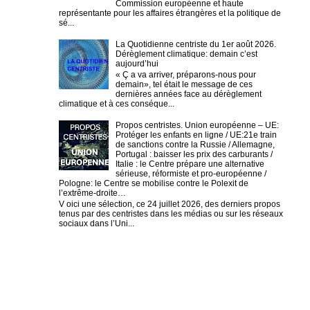
Commission européenne et haute
représentante pour les affaires étrangères et la politique de
sé...
La Quotidienne centriste du 1er août 2026.
Dérèglement climatique: demain c’est
aujourd’hui
« Ç a va arriver, préparons-nous pour
demain», tel était le message de ces
dernières années face au dérèglement
climatique et à ces conséque...
Propos centristes. Union européenne – UE:
Protéger les enfants en ligne / UE:21e train
de sanctions contre la Russie / Allemagne,
Portugal : baisser les prix des carburants /
Italie : le Centre prépare une alternative
sérieuse, réformiste et pro-européenne /
Pologne: le Centre se mobilise contre le Polexit de
l’extrême-droite…
V oici une sélection, ce 24 juillet 2026, des derniers propos
tenus par des centristes dans les médias ou sur les réseaux
sociaux dans l’Uni...