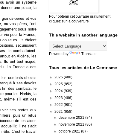
 ou avoir un système
 donner une place, la
Pour obtenir cet ouvrage gratuitement
s grands-pères et vos
cliquez sur la couverture
, ou vos pères, l'ont
engagement sous notre
ur vie pour la France,
This website in another language
 couleurs. Ils étaient
ositions, sécurisaient
es. Ils combattaient.
Powered by
Translate
rtout en Algérie, les
 Ils ont tout risqué,
erdu. La France a des
Tous les articles de Le Centrisme
►
2026
(480)
, les combats choisis
 manqué à ses devoirs
►
2025
(852)
a fin des combats, le
►
2024
(939)
re pour les Harkis, la
►
2023
(486)
ix, même s’il est des
►
2022
(981)
ouvrir ses portes aux
▼
2021
(658)
lliers, puis un refus
►
décembre 2021
(84)
quiconque de les aider.
►
novembre 2021
(80)
cueillir. Il ne s'agit
►
octobre 2021
(87)
rôle. C'est le travail