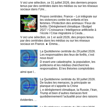
V oici une sélection, ce 31 juillet 2026, des derniers propos
tenus par des centristes dans les médias ou sur les réseaux
sociaux dans l’Uni...
Propos centristes. France – Loi intégrale sur
les violences contre les enfants et les
femmes / Protection des animaux / Feux de
forêts / Dérèglement climatique / Budget
2027 / Croissance / Intelligence artificielle à
l’école / Crise migratoire à Ceuta…
V oici une sélection, ce 1 er août 2026, des propos tenus
par des centristes dans les médias ou sur les réseaux
sociaux en France. ► Emma...
La Quotidienne centriste du 29 juillet 2026.
Les responsables des feux de forêts, c’est
nous tous!
D evant une catastrophe, la population, les
politiciens et les médias cherchent les
responsables. Et les théories complotistes
ainsi que l...
La Quotidienne centriste du 30 juillet 2026.
De toutes les menaces, la principale se
planque et s’appelle la Chine
L e dérèglement climatique, la Russie, l’Iran,
Trump et bien d’autres menaces font
quotidiennement l’actualité pour des raisons
évidentes. ...