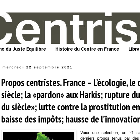
me du Juste Equilibre
Histoire du Centre en France
Libra
mercredi 22 septembre 2021
Propos centristes. France – L’écologie, l
siècle; la «pardon» aux Harkis; rupture d
du siècle»; lutte contre la prostitution e
baisse des impôts; hausse de l’innovati
Voici une sélection, ce 21 s
derniers propos tenus par des