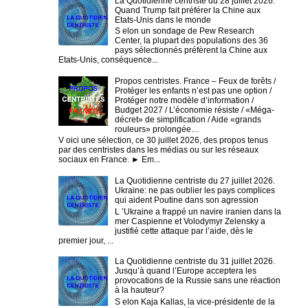
La Quotidienne centriste du 28 juillet 2026.
Quand Trump fait préférer la Chine aux
Etats-Unis dans le monde
S elon un sondage de Pew Research
Center, la plupart des populations des 36
pays sélectionnés préfèrent la Chine aux
Etats-Unis, conséquence...
Propos centristes. France – Feux de forêts /
Protéger les enfants n’est pas une option /
Protéger notre modèle d’information /
Budget 2027 / L’économie résiste / «Méga-
décret» de simplification / Aide «grands
rouleurs» prolongée…
V oici une sélection, ce 30 juillet 2026, des propos tenus
par des centristes dans les médias ou sur les réseaux
sociaux en France. ► Em...
La Quotidienne centriste du 27 juillet 2026.
Ukraine: ne pas oublier les pays complices
qui aident Poutine dans son agression
L ’Ukraine a frappé un navire iranien dans la
mer Caspienne et Volodymyr Zelensky a
justifié cette attaque par l’aide, dès le
premier jour, ...
La Quotidienne centriste du 31 juillet 2026.
Jusqu’à quand l’Europe acceptera les
provocations de la Russie sans une réaction
à la hauteur?
S elon Kaja Kallas, la vice-présidente de la