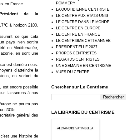
POMMERY
ux en France.
LA QUOTIDIENNE CENTRISTE
résident de la
LE CENTRE AUX ETATS-UNIS
LE CENTRE DANS LE MONDE
.7°C à horizon 2100.
LE CENTRE EN EUROPE
LE CENTRE EN FRANCE
mesurent ce que cela
LE CENTRISME CETTE ANNEE
un pays n'en sortira
PRESIDENTIELLE 2027
été en Méditerranée,
mazonie, en sont une
PROPOS CENTRISTES
REGARDS CENTRISTES
ce est derrière nous.
UNE SEMAINE EN CENTRISME
oyens d’atteindre la
VUES DU CENTRE
sions, en sortant du
Chercher sur Le Centrisme
C, est encore possible
nous laisserons à nos
'Europe ne pourra pas
 en 2015.
LA LIBRAIRIE DU CENTRISME
ecrétaire général des
c'est une histoire de