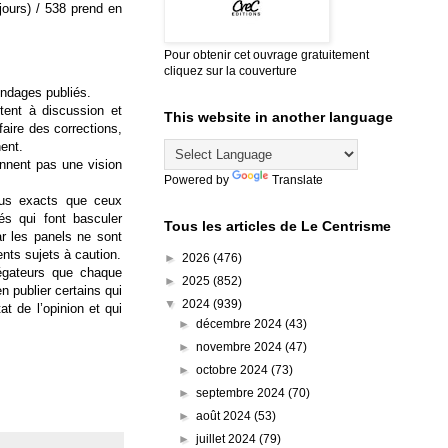
ours) / 538 prend en
Pour obtenir cet ouvrage gratuitement
cliquez sur la couverture
ndages publiés.
êtent à discussion et
This website in another language
faire des corrections,
ent.
onnent pas une vision
Powered by
Translate
lus exacts que ceux
és qui font basculer
Tous les articles de Le Centrisme
ar les panels ne sont
nts sujets à caution.
►
2026
(476)
égateurs que chaque
►
2025
(852)
 publier certains qui
▼
2024
(939)
t de l’opinion et qui
►
décembre 2024
(43)
►
novembre 2024
(47)
►
octobre 2024
(73)
►
septembre 2024
(70)
►
août 2024
(53)
►
juillet 2024
(79)