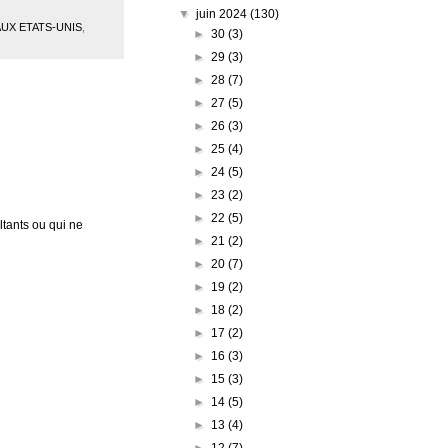
▼
juin 2024
(130)
AUX ETATS-UNIS
,
►
30
(3)
►
29
(3)
►
28
(7)
►
27
(5)
►
26
(3)
►
25
(4)
►
24
(5)
►
23
(2)
►
22
(5)
tants ou qui ne
►
21
(2)
►
20
(7)
►
19
(2)
►
18
(2)
►
17
(2)
►
16
(3)
►
15
(3)
►
14
(5)
►
13
(4)
►
12
(7)