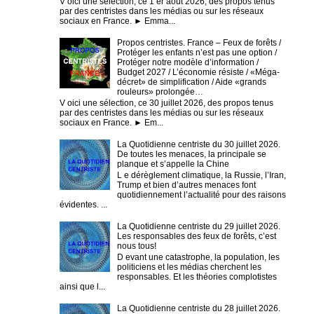
V oici une sélection, ce 1 er août 2026, des propos tenus
par des centristes dans les médias ou sur les réseaux
sociaux en France. ► Emma...
Propos centristes. France – Feux de forêts /
Protéger les enfants n’est pas une option /
Protéger notre modèle d’information /
Budget 2027 / L’économie résiste / «Méga-
décret» de simplification / Aide «grands
rouleurs» prolongée…
V oici une sélection, ce 30 juillet 2026, des propos tenus
par des centristes dans les médias ou sur les réseaux
sociaux en France. ► Em...
La Quotidienne centriste du 30 juillet 2026.
De toutes les menaces, la principale se
planque et s’appelle la Chine
L e dérèglement climatique, la Russie, l’Iran,
Trump et bien d’autres menaces font
quotidiennement l’actualité pour des raisons
évidentes. ...
La Quotidienne centriste du 29 juillet 2026.
Les responsables des feux de forêts, c’est
nous tous!
D evant une catastrophe, la population, les
politiciens et les médias cherchent les
responsables. Et les théories complotistes
ainsi que l...
La Quotidienne centriste du 28 juillet 2026.