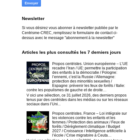
Newsletter
Si vous désirez vous abonner à newsletter publiée par le
Centrisme-CREC,
remplissez le formulaire de contact ci-
dessus avec le message "abonnement à la newsletter"
Articles les plus consultés les 7 derniers jours
Propos centristes. Union européenne – L’UE
recadre l’Iran / UE: permettre la participation
des enfants à la démocratie / Pologne:
l’ennemi, c’est la Russie / Allemagne:
protection des minorités sexuelles /
Espagne: prévenir les feux de forêts / Italie:
contre les populismes de gauche et de droite…
V oici une sélection, ce 31 juillet 2026, des derniers propos
tenus par des centristes dans les médias ou sur les réseaux
sociaux dans l’Uni...
Propos centristes. France – Loi intégrale sur
les violences contre les enfants et les
femmes / Protection des animaux / Feux de
forêts / Dérèglement climatique / Budget
2027 / Croissance / Intelligence artificielle à
l’école / Crise migratoire à Ceuta…