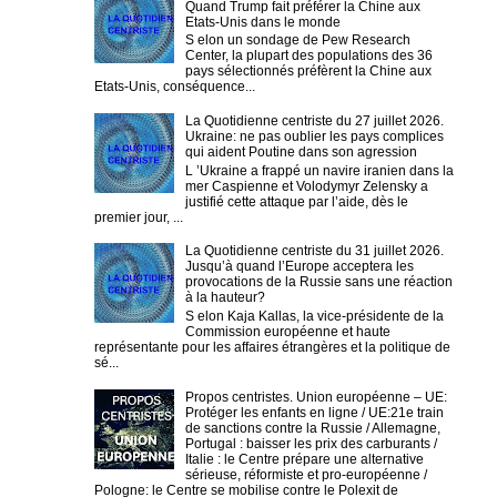
Quand Trump fait préférer la Chine aux
Etats-Unis dans le monde
S elon un sondage de Pew Research
Center, la plupart des populations des 36
pays sélectionnés préfèrent la Chine aux
Etats-Unis, conséquence...
La Quotidienne centriste du 27 juillet 2026.
Ukraine: ne pas oublier les pays complices
qui aident Poutine dans son agression
L ’Ukraine a frappé un navire iranien dans la
mer Caspienne et Volodymyr Zelensky a
justifié cette attaque par l’aide, dès le
premier jour, ...
La Quotidienne centriste du 31 juillet 2026.
Jusqu’à quand l’Europe acceptera les
provocations de la Russie sans une réaction
à la hauteur?
S elon Kaja Kallas, la vice-présidente de la
Commission européenne et haute
représentante pour les affaires étrangères et la politique de
sé...
Propos centristes. Union européenne – UE:
Protéger les enfants en ligne / UE:21e train
de sanctions contre la Russie / Allemagne,
Portugal : baisser les prix des carburants /
Italie : le Centre prépare une alternative
sérieuse, réformiste et pro-européenne /
Pologne: le Centre se mobilise contre le Polexit de