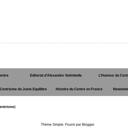
Centre
Editorial d’Alexandre Vatimbella
L’Humeur du Cent
Centrisme du Juste Equilibre
Histoire du Centre en France
Newslett
entrisme)
Thème Simple. Fourni par
Blogger
.