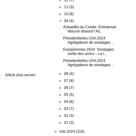
►
11
(3)
►
10
(6)
▼
09
(4)
Actualités du Centre. Emmanuel
Macron dissout l’As...
Présidentielles USA 2024.
Agrégateurs de sondages ...
Européennes 2024. Sondages
sortie des urnes – La l...
Présidentielles USA 2024.
Agrégateurs de sondages ...
►
08
(4)
Article plus ancien
►
07
(8)
►
06
(7)
►
05
(5)
►
04
(6)
►
03
(7)
►
02
(3)
►
01
(3)
►
mai 2024
(116)