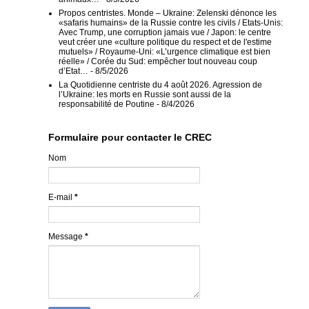
Propos centristes. Monde – Ukraine: Zelenski dénonce les
«safaris humains» de la Russie contre les civils / Etats-Unis:
Avec Trump, une corruption jamais vue / Japon: le centre
veut créer une «culture politique du respect et de l'estime
mutuels» / Royaume-Uni: «L’urgence climatique est bien
réelle» / Corée du Sud: empêcher tout nouveau coup
d’Etat…
- 8/5/2026
La Quotidienne centriste du 4 août 2026. Agression de
l’Ukraine: les morts en Russie sont aussi de la
responsabilité de Poutine
- 8/4/2026
Formulaire pour contacter le CREC
Nom
E-mail
*
Message
*