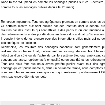
Race to the WH prend en compte les sondages publiés sur les 5 derniers j
er
compte tous les sondages publiés depuis le 1
mars)
Remarque importante: Tous ces agrégateurs prennent en compte tous les so
Or certains d’entre eux sont publiés par des instituts dont le sérieux pr
d’autres par des instituts qui sont affiliés à des partis et qui ont tendance à 
des redressements et des pondérations en faveur du candidat qu’ils soutienn
Il convient donc de les prendre pour des informations utiles mais qui ne d
«scientifique» de l’opinion.
Néanmoins, les résultats des sondages nationaux sont généralement p
réalisés dans chaque Etat, notamment les «swing states», les Etats-cl
l’élection d’un côté ou de l’autre de par le système électoral américain, c
souvent pas assez représentatifs en qualité ou en quantité et les redresseme
Tous ces biais font que nous avons préféré publier avant tout des agr
sondage qui est publié même si, dans un deuxième temps, nous comptons en
nous semblerons sérieux ainsi que ceux qui analysent quotidiennement l’éta
n’ont pas encore été mis en route.