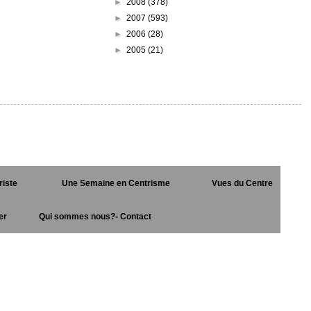
►
2008
(378)
►
2007
(593)
►
2006
(28)
►
2005
(21)
riste
Une Semaine en Centrisme
Vues du Centre
er
Qui sommes nous?- Contact