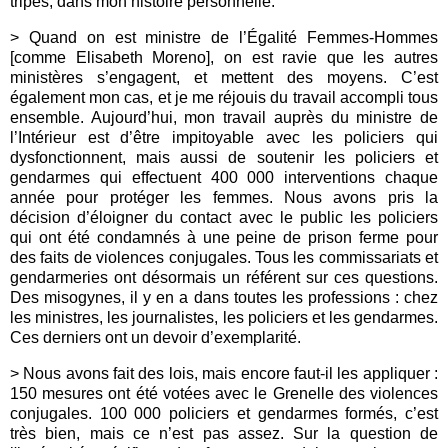
tripes, dans mon histoire personnelle.
> Quand on est ministre de l’Égalité Femmes-Hommes
[comme Elisabeth Moreno], on est ravie que les autres
ministères s’engagent, et mettent des moyens. C’est
également mon cas, et je me réjouis du travail accompli tous
ensemble. Aujourd’hui, mon travail auprès du ministre de
l’Intérieur est d’être impitoyable avec les policiers qui
dysfonctionnent, mais aussi de soutenir les policiers et
gendarmes qui effectuent 400 000 interventions chaque
année pour protéger les femmes. Nous avons pris la
décision d’éloigner du contact avec le public les policiers
qui ont été condamnés à une peine de prison ferme pour
des faits de violences conjugales. Tous les commissariats et
gendarmeries ont désormais un référent sur ces questions.
Des misogynes, il y en a dans toutes les professions : chez
les ministres, les journalistes, les policiers et les gendarmes.
Ces derniers ont un devoir d’exemplarité.
> Nous avons fait des lois, mais encore faut-il les appliquer :
150 mesures ont été votées avec le Grenelle des violences
conjugales. 100 000 policiers et gendarmes formés, c’est
très bien, mais ce n’est pas assez. Sur la question de