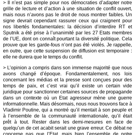
> Il n’est pas simple pour nos démocraties d’adapter notre
grille de lecture et d’action à une situation de conflit ouvert,
mais nous n’avons pas le droit de nous montrer faibles. Un
signe devrait cependant rassurer ceux qui craignent pour
nos libertés fondamentales: la décision d’interdire RT et
Sputnik a été prise à l’unanimité par les 27 Etats membres
de l’UE, dont on connaît pourtant la diversité politique. Cela
prouve que les garde-fous n’ont pas été violés. Je rappelle,
en outre, que cette suspension de diffusion est temporaire :
elle ne durera que le temps du conflit.
> L’opinion a compris dans son immense majorité que nous
avons changé d’époque. Fondamentalement, nos lois
concernant les médias et la presse sont conçues pour des
temps de paix, et c’est vrai qu’il existe un certain vide
juridique pour sanctionner certaines sources de propagande
dans un contexte où un Etat agresseur mène une guerre
informationnelle. Mais désormais, nous nous trouvons face à
Vladimir Poutine, qui a montré qu’il mentait à son peuple et
à l’ensemble de la communauté internationale, qu’il était
prêt à tout. Rester dans les demi-mesures en face de
quelqu’un de cet acabit serait une grave erreur. Ce débat ne
concerne pas que l’Etat, mais bien l’ensemble de notre