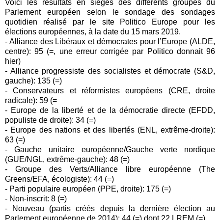
Voici les résultats en sièges des différents groupes du
Parlement européen selon le sondage des sondages
quotidien réalisé par le site Politico Europe pour les
élections européennes, à la date du 15 mars 2019.
- Alliance des Libéraux et démocrates pour l’Europe (ALDE,
centre): 95 (=, une erreur corrigée par Politico donnait 96
hier)
-
Alliance progressiste des socialistes et démocrate
(
S&D,
gauche
): 135 (=)
- Conservateurs et réformistes européens (CRE, droite
radicale): 59 (=
- Europe de la liberté et de la démocratie directe (EFDD,
populiste de droite): 34 (=)
- Europe des nations et des libertés (ENL, extrême-droite):
63 (=)
- Gauche unitaire européenne/Gauche verte nordique
(GUE/NGL, extrême-gauche): 48 (=)
- Groupe des Verts/Alliance libre européenne (The
Greens/EFA, écologiste): 44 (=)
- Parti populaire européen (PPE, droite): 175 (=)
- Non-inscrit: 8 (=)
- Nouveau (partis créés depuis la dernière élection au
Parlement européenne de 2014): 44 (=) dont 22 LREM (=)