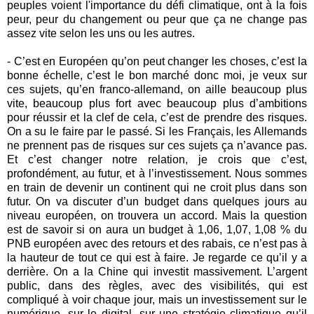
peuples voient l'importance du défi climatique, ont à la fois
peur, peur du changement ou peur que ça ne change pas
assez vite selon les uns ou les autres.
- C’est en Européen qu’on peut changer les choses, c’est la
bonne échelle, c’est le bon marché donc moi, je veux sur
ces sujets, qu’en franco-allemand, on aille beaucoup plus
vite, beaucoup plus fort avec beaucoup plus d’ambitions
pour réussir et la clef de cela, c’est de prendre des risques.
On a su le faire par le passé. Si les Français, les Allemands
ne prennent pas de risques sur ces sujets ça n’avance pas.
Et c’est changer notre relation, je crois que c’est,
profondément, au futur, et à l’investissement. Nous sommes
en train de devenir un continent qui ne croit plus dans son
futur. On va discuter d’un budget dans quelques jours au
niveau européen, on trouvera un accord. Mais la question
est de savoir si on aura un budget à 1,06, 1,07, 1,08 % du
PNB européen avec des retours et des rabais, ce n’est pas à
la hauteur de tout ce qui est à faire. Je regarde ce qu’il y a
derrière. On a la Chine qui investit massivement. L’argent
public, dans des règles, avec des visibilités, qui est
compliqué à voir chaque jour, mais un investissement sur le
numérique, sur le digital, sur une stratégie climatique qu’il