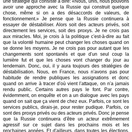
une stratégie qui consiste à dire: «Nous, unis, nous pouvons
avoir une approche avec la Russie qui construit quelque
chose, même si on a des désaccords de valeurs, de
fonctionnement.» Je pense que la Russie continuera à
essayer de déstabiliser. Alors soit des acteurs privés, soit
directement les services, soit des proxys. Je ne crois pas
aux miracles. Moi, je crois à la politique c'est-à-dire au fait
que la volonté humaine peut changer les choses quand on
se donne les moyens. Je ne crois pas pour autant que les
changements sont spontanés et que d'un seul coup la
lumière fut et que les choses vont changer du jour au
lendemain. Donc, oui, il y aura toujours des stratégies de
déstabilisation. Nous, en France, nous n'avons pas pour
habitude de rendre publiques les assignations et donc
quand on arrive à tracer d'où vient l'attaque, on n'a jamais
rendu public. Certains autres pays le font. Par contre,
évidemment, on enquête et on a un dialogue avec les pays
quand on sait que ça vient de chez eux. Parfois, ce sont les
services publics, dirais-je, pour rester pudique. Parfois, ce
sont des proxys privés ou des acteurs privés. Donc je pense
que la Russie continuera d'être un acteur extrêmement
agressif sur ce sujet dans les prochains mois et les
prochaines années. Et d'ailleurs, dans toutes les élections,