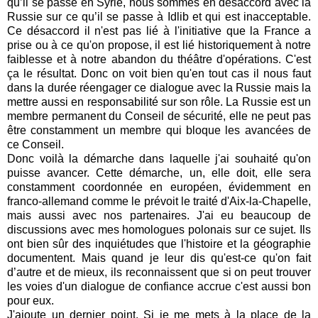
qu’il se passe en Syrie, nous sommes en désaccord avec la
Russie sur ce qu’il se passe à Idlib et qui est inacceptable.
Ce désaccord il n'est pas lié à l'initiative que la France a
prise ou à ce qu'on propose, il est lié historiquement à notre
faiblesse et à notre abandon du théâtre d'opérations. C'est
ça le résultat. Donc on voit bien qu'en tout cas il nous faut
dans la durée réengager ce dialogue avec la Russie mais la
mettre aussi en responsabilité sur son rôle. La Russie est un
membre permanent du Conseil de sécurité, elle ne peut pas
être constamment un membre qui bloque les avancées de
ce Conseil.
Donc voilà la démarche dans laquelle j'ai souhaité qu'on
puisse avancer. Cette démarche, un, elle doit, elle sera
constamment coordonnée en européen, évidemment en
franco-allemand comme le prévoit le traité d'Aix-la-Chapelle,
mais aussi avec nos partenaires. J'ai eu beaucoup de
discussions avec mes homologues polonais sur ce sujet. Ils
ont bien sûr des inquiétudes que l'histoire et la géographie
documentent. Mais quand je leur dis qu'est-ce qu'on fait
d’autre et de mieux, ils reconnaissent que si on peut trouver
les voies d'un dialogue de confiance accrue c'est aussi bon
pour eux.
J'ajoute un dernier point. Si je me mets à la place de la