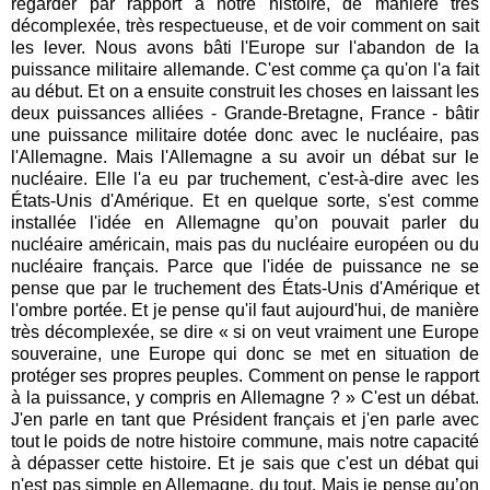
regarder par rapport à notre histoire, de manière très
décomplexée, très respectueuse, et de voir comment on sait
les lever. Nous avons bâti l'Europe sur l'abandon de la
puissance militaire allemande. C'est comme ça qu'on l'a fait
au début. Et on a ensuite construit les choses en laissant les
deux puissances alliées - Grande-Bretagne, France - bâtir
une puissance militaire dotée donc avec le nucléaire, pas
l'Allemagne. Mais l'Allemagne a su avoir un débat sur le
nucléaire. Elle l'a eu par truchement, c'est-à-dire avec les
États-Unis d'Amérique. Et en quelque sorte, s'est comme
installée l'idée en Allemagne qu’on pouvait parler du
nucléaire américain, mais pas du nucléaire européen ou du
nucléaire français. Parce que l'idée de puissance ne se
pense que par le truchement des États-Unis d'Amérique et
l'ombre portée. Et je pense qu'il faut aujourd'hui, de manière
très décomplexée, se dire « si on veut vraiment une Europe
souveraine, une Europe qui donc se met en situation de
protéger ses propres peuples. Comment on pense le rapport
à la puissance, y compris en Allemagne ? » C'est un débat.
J'en parle en tant que Président français et j'en parle avec
tout le poids de notre histoire commune, mais notre capacité
à dépasser cette histoire. Et je sais que c'est un débat qui
n'est pas simple en Allemagne, du tout. Mais je pense qu’on