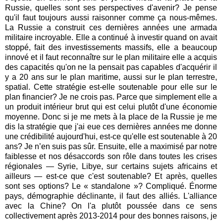
Russie, quelles sont ses perspectives d'avenir? Je pense
qu'il faut toujours aussi raisonner comme ça nous-mêmes.
La Russie a construit ces dernières années une armada
militaire incroyable. Elle a continué à investir quand on avait
stoppé, fait des investissements massifs, elle a beaucoup
innové et il faut reconnaître sur le plan militaire elle a acquis
des capacités qu'on ne la pensait pas capables d'acquérir il
y a 20 ans sur le plan maritime, aussi sur le plan terrestre,
spatial. Cette stratégie est-elle soutenable pour elle sur le
plan financier? Je ne crois pas. Parce que simplement elle a
un produit intérieur brut qui est celui plutôt d'une économie
moyenne. Donc si je me mets à la place de la Russie je me
dis la stratégie que j'ai eue ces dernières années me donne
une crédibilité aujourd'hui, est-ce qu'elle est soutenable à 20
ans? Je n’en suis pas sûr. Ensuite, elle a maximisé par notre
faiblesse et nos désaccords son rôle dans toutes les crises
régionales — Syrie, Libye, sur certains sujets africains et
ailleurs — est-ce que c'est soutenable? Et après, quelles
sont ses options? Le « standalone »? Compliqué. Énorme
pays, démographie déclinante, il faut des alliés. L'alliance
avec la Chine? On l'a plutôt poussée dans ce sens
collectivement après 2013-2014 pour des bonnes raisons, je