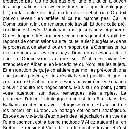
progresse pas. Ça ne doit pas être, une fois qu'on a ouvert
les négociations, un système bureaucratique téléologique
(…) où la finalité est déjà écrite dès le début, non. On doit
pouvoir revenir en arrière si ça ne marche pas. Ça, la
Commission a fait un remarquable travail. Et donc cette pré-
condition est levée. Maintenant, moi, je suis aussi rigoureux.
On est toujours très rigoureux entre nous quand il s'agit des
rapports de commissions sur tel ou tel sujet budgétaire, dans
le processus, on attend tous un rapport de la Commission au
mois de mars sur les deux pays. Donc nous devons voir ce
que la Commission va dire sur l'état des avancées
attendues en Albanie, en Macédoine du Nord, sur les sujets.
Et en fonction de ça je considère que moi les pré-conditions
que j'avais posées, si les résultats sont positifs et que la
confiance est établie, nous devons pouvoir être en situation
d'ouvrir ensuite les négociations. Mais sur ce point, j'attire
votre attention sur deux remarques très simples. La
première, l'objectif stratégique qui est le nôtre dans les
Balkans occidentaux avec l'élargissement c'est au fond de
les ancrer en Europe. Je partage cet objectif stratégique.
Est-ce que vis-à-vis d'eux ouvrir des négociations en vue de
l'élargissement est la bonne méthode ? Allez aujourd'hui en
Serbie, le président Vucic fait un formidable travail et c'est