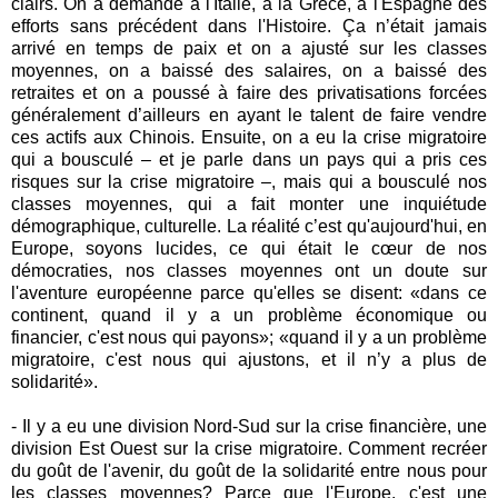
clairs. On a demandé à l'Italie, à la Grèce, à l'Espagne des
efforts sans précédent dans l'Histoire. Ça n’était jamais
arrivé en temps de paix et on a ajusté sur les classes
moyennes, on a baissé des salaires, on a baissé des
retraites et on a poussé à faire des privatisations forcées
généralement d’ailleurs en ayant le talent de faire vendre
ces actifs aux Chinois. Ensuite, on a eu la crise migratoire
qui a bousculé – et je parle dans un pays qui a pris ces
risques sur la crise migratoire –, mais qui a bousculé nos
classes moyennes, qui a fait monter une inquiétude
démographique, culturelle. La réalité c’est qu'aujourd'hui, en
Europe, soyons lucides, ce qui était le cœur de nos
démocraties, nos classes moyennes ont un doute sur
l'aventure européenne parce qu'elles se disent: «dans ce
continent, quand il y a un problème économique ou
financier, c'est nous qui payons»; «quand il y a un problème
migratoire, c'est nous qui ajustons, et il n’y a plus de
solidarité».
- Il y a eu une division Nord-Sud sur la crise financière, une
division Est Ouest sur la crise migratoire. Comment recréer
du goût de l'avenir, du goût de la solidarité entre nous pour
les classes moyennes? Parce que l'Europe, c'est une