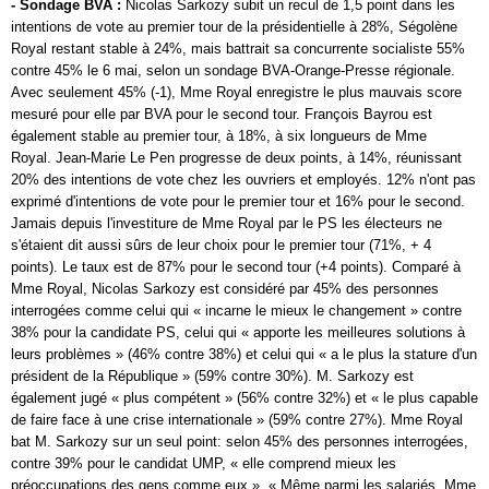
- Sondage BVA :
Nicolas Sarkozy
subit un recul de 1,5 point dans les
intentions de vote au premier tour de la présidentielle à 28%,
Ségolène
Royal
restant stable à 24%, mais battrait sa concurrente socialiste 55%
contre 45% le 6 mai, selon un
sondage
BVA-Orange-Presse régionale.
Avec seulement 45% (-1), Mme Royal enregistre le plus mauvais score
mesuré pour elle par BVA pour le second tour.
François Bayrou
est
également stable au premier tour, à 18%, à six longueurs de Mme
Royal.
Jean-Marie Le Pen
progresse de deux points, à 14%, réunissant
20% des intentions de vote chez les ouvriers et employés. 12% n'ont pas
exprimé d'intentions de vote pour le premier tour et 16% pour le second.
Jamais depuis l'investiture de Mme Royal par le
PS
les électeurs ne
s'étaient dit aussi sûrs de leur choix pour le premier tour (71%, + 4
points). Le taux est de 87% pour le second tour (+4 points). Comparé à
Mme Royal,
Nicolas Sarkozy
est considéré par 45% des personnes
interrogées comme celui qui « incarne le mieux le changement » contre
38% pour la candidate
PS
, celui qui « apporte les meilleures solutions à
leurs problèmes » (46% contre 38%) et celui qui « a le plus la stature d'un
président de la République » (59% contre 30%). M.
Sarkozy
est
également jugé « plus compétent » (56% contre 32%) et « le plus capable
de faire face à une crise internationale » (59% contre 27%). Mme Royal
bat M.
Sarkozy
sur un seul point: selon 45% des personnes interrogées,
contre 39% pour le candidat
UMP
, « elle comprend mieux les
préoccupations des gens comme eux ». « Même parmi les salariés, Mme