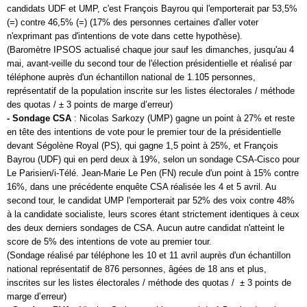
candidats
UDF
et
UMP
, c'est
François Bayrou
qui l'emporterait par 53,5%
(=) contre 46,5% (=) (17% des personnes certaines d'aller voter
n'exprimant pas d'intentions de vote dans cette hypothèse).
(Baromètre IPSOS actualisé chaque jour sauf les dimanches, jusqu'au 4
mai, avant-veille du second tour de l'élection présidentielle et réalisé par
téléphone auprès d'un échantillon national de 1.105 personnes,
représentatif de la population inscrite sur les listes électorales / méthode
des quotas / ± 3 points de marge d’erreur)
- Sondage CSA
:
Nicolas Sarkozy
(
UMP
) gagne un point à 27% et reste
en tête des intentions de vote pour le premier tour de la présidentielle
devant
Ségolène Royal
(PS), qui gagne 1,5 point à 25%, et
François
Bayrou
(
UDF
) qui en perd deux à 19%, selon un
sondage
CSA-Cisco pour
Le Parisien/i-Télé.
Jean-Marie Le Pen
(FN) recule d'un point à 15% contre
16%, dans une précédente enquête CSA réalisée les 4 et 5 avril. Au
second tour, le candidat
UMP
l'emporterait par 52% des voix contre 48%
à la candidate socialiste, leurs scores étant strictement identiques à ceux
des deux derniers
sondages
de CSA. Aucun autre candidat n'atteint le
score de 5% des intentions de vote au premier tour.
(
Sondage
réalisé par téléphone les 10 et 11 avril auprès d'un échantillon
national représentatif de 876 personnes, âgées de 18 ans et plus,
inscrites sur les listes électorales / méthode des quotas / ± 3 points de
marge d’erreur)