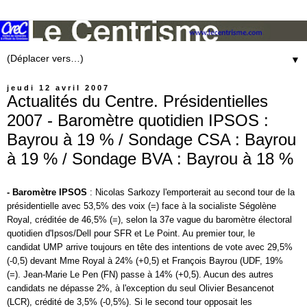
▼
jeudi 12 avril 2007
Actualités du Centre. Présidentielles
2007 - Baromètre quotidien IPSOS :
Bayrou à 19 % / Sondage CSA : Bayrou
à 19 % / Sondage BVA : Bayrou à 18 %
- Baromètre IPSOS
:
Nicolas Sarkozy
l'emporterait au second tour de la
présidentielle avec 53,5% des voix (=) face à la socialiste
Ségolène
Royal
, créditée de 46,5% (=), selon la 37e vague du baromètre électoral
quotidien d'Ipsos/Dell pour SFR et Le Point. Au premier tour, le
candidat
UMP
arrive toujours en tête des intentions de vote avec 29,5%
(-0,5) devant Mme Royal à 24% (+0,5) et
François Bayrou
(
UDF
, 19%
(=).
Jean-Marie Le Pen
(FN) passe à 14% (+0,5). Aucun des autres
candidats ne dépasse 2%, à l'exception du seul Olivier Besancenot
(LCR), crédité de 3,5% (-0,5%). Si le second tour opposait les