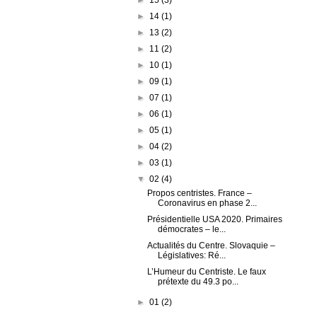
►
14
(1)
►
13
(2)
►
11
(2)
►
10
(1)
►
09
(1)
►
07
(1)
►
06
(1)
►
05
(1)
►
04
(2)
►
03
(1)
▼
02
(4)
Propos centristes. France –
Coronavirus en phase 2...
Présidentielle USA 2020. Primaires
démocrates – le...
Actualités du Centre. Slovaquie –
Législatives: Ré...
L’Humeur du Centriste. Le faux
prétexte du 49.3 po...
►
01
(2)