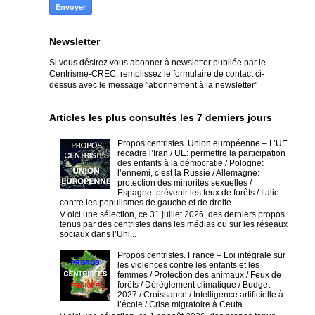
Newsletter
Si vous désirez vous abonner à newsletter publiée par le
Centrisme-CREC,
remplissez le formulaire de contact ci-
dessus avec le message "abonnement à la newsletter"
Articles les plus consultés les 7 derniers jours
Propos centristes. Union européenne – L’UE
recadre l’Iran / UE: permettre la participation
des enfants à la démocratie / Pologne:
l’ennemi, c’est la Russie / Allemagne:
protection des minorités sexuelles /
Espagne: prévenir les feux de forêts / Italie:
contre les populismes de gauche et de droite…
V oici une sélection, ce 31 juillet 2026, des derniers propos
tenus par des centristes dans les médias ou sur les réseaux
sociaux dans l’Uni...
Propos centristes. France – Loi intégrale sur
les violences contre les enfants et les
femmes / Protection des animaux / Feux de
forêts / Dérèglement climatique / Budget
2027 / Croissance / Intelligence artificielle à
l’école / Crise migratoire à Ceuta…