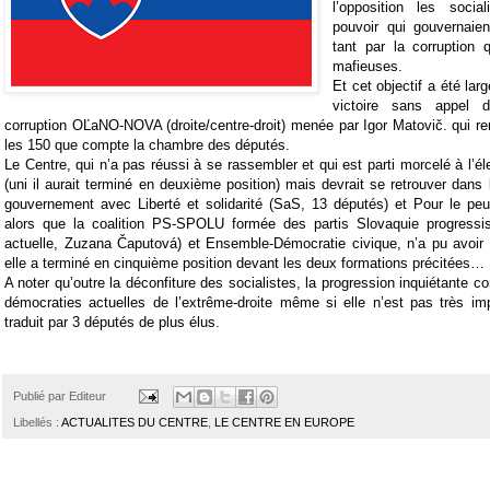
l’opposition les socia
pouvoir qui gouvernaie
tant par la corruption 
mafieuses.
Et cet objectif a été lar
victoire sans appel d
corruption OĽaNO-NOVA (droite/centre-droit) menée par Igor Matovič. qui r
les 150 que compte la chambre des députés.
Le Centre, qui n’a pas réussi à se rassembler et qui est parti morcelé à l’él
(uni il aurait terminé en deuxième position) mais devrait se retrouver dans l
gouvernement avec Liberté et solidarité (SaS, 13 députés) et Pour le peu
alors que la coalition PS-SPOLU formée des partis Slovaquie progressis
actuelle, Zuzana Čaputová) et Ensemble-Démocratie civique, n’a pu avoi
elle a terminé en cinquième position devant les deux formations précitées…
A noter qu’outre la déconfiture des socialistes, la progression inquiétante 
démocraties actuelles de l’extrême-droite même si elle n’est pas très im
traduit par 3 députés de plus élus.
Publié par
Editeur
Libellés :
ACTUALITES DU CENTRE
,
LE CENTRE EN EUROPE