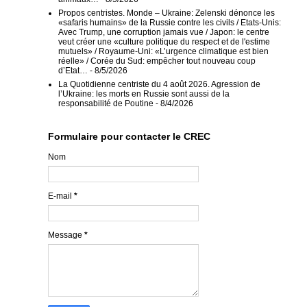
Propos centristes. Monde – Ukraine: Zelenski dénonce les
«safaris humains» de la Russie contre les civils / Etats-Unis:
Avec Trump, une corruption jamais vue / Japon: le centre
veut créer une «culture politique du respect et de l'estime
mutuels» / Royaume-Uni: «L’urgence climatique est bien
réelle» / Corée du Sud: empêcher tout nouveau coup
d’Etat…
- 8/5/2026
La Quotidienne centriste du 4 août 2026. Agression de
l’Ukraine: les morts en Russie sont aussi de la
responsabilité de Poutine
- 8/4/2026
Formulaire pour contacter le CREC
Nom
E-mail
*
Message
*