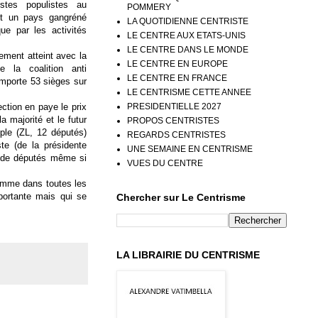
listes populistes au
POMMERY
nt un pays gangréné
LA QUOTIDIENNE CENTRISTE
que par les activités
LE CENTRE AUX ETATS-UNIS
LE CENTRE DANS LE MONDE
gement atteint avec la
LE CENTRE EN EUROPE
e la coalition anti
LE CENTRE EN FRANCE
emporte 53 sièges sur
LE CENTRISME CETTE ANNEE
PRESIDENTIELLE 2027
ection en paye le prix
a majorité et le futur
PROPOS CENTRISTES
ple (ZL, 12 députés)
REGARDS CENTRISTES
te (de la présidente
UNE SEMAINE EN CENTRISME
r de députés même si
VUES DU CENTRE
comme dans toutes les
portante mais qui se
Chercher sur Le Centrisme
LA LIBRAIRIE DU CENTRISME