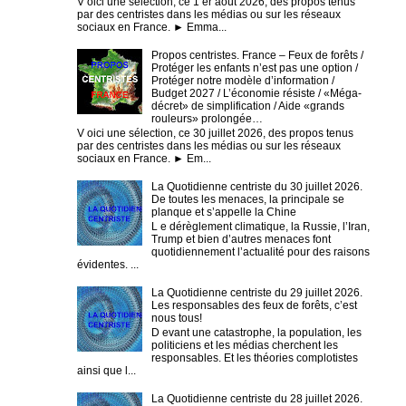
V oici une sélection, ce 1 er août 2026, des propos tenus
par des centristes dans les médias ou sur les réseaux
sociaux en France. ► Emma...
Propos centristes. France – Feux de forêts /
Protéger les enfants n’est pas une option /
Protéger notre modèle d’information /
Budget 2027 / L’économie résiste / «Méga-
décret» de simplification / Aide «grands
rouleurs» prolongée…
V oici une sélection, ce 30 juillet 2026, des propos tenus
par des centristes dans les médias ou sur les réseaux
sociaux en France. ► Em...
La Quotidienne centriste du 30 juillet 2026.
De toutes les menaces, la principale se
planque et s’appelle la Chine
L e dérèglement climatique, la Russie, l’Iran,
Trump et bien d’autres menaces font
quotidiennement l’actualité pour des raisons
évidentes. ...
La Quotidienne centriste du 29 juillet 2026.
Les responsables des feux de forêts, c’est
nous tous!
D evant une catastrophe, la population, les
politiciens et les médias cherchent les
responsables. Et les théories complotistes
ainsi que l...
La Quotidienne centriste du 28 juillet 2026.