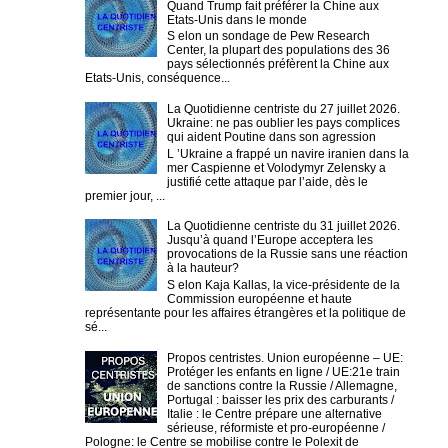
Quand Trump fait préférer la Chine aux
Etats-Unis dans le monde
S elon un sondage de Pew Research
Center, la plupart des populations des 36
pays sélectionnés préfèrent la Chine aux
Etats-Unis, conséquence...
La Quotidienne centriste du 27 juillet 2026.
Ukraine: ne pas oublier les pays complices
qui aident Poutine dans son agression
L ’Ukraine a frappé un navire iranien dans la
mer Caspienne et Volodymyr Zelensky a
justifié cette attaque par l’aide, dès le
premier jour, ...
La Quotidienne centriste du 31 juillet 2026.
Jusqu’à quand l’Europe acceptera les
provocations de la Russie sans une réaction
à la hauteur?
S elon Kaja Kallas, la vice-présidente de la
Commission européenne et haute
représentante pour les affaires étrangères et la politique de
sé...
Propos centristes. Union européenne – UE:
Protéger les enfants en ligne / UE:21e train
de sanctions contre la Russie / Allemagne,
Portugal : baisser les prix des carburants /
Italie : le Centre prépare une alternative
sérieuse, réformiste et pro-européenne /
Pologne: le Centre se mobilise contre le Polexit de