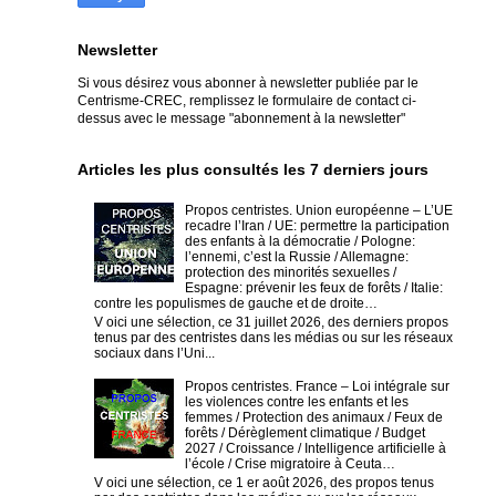
Newsletter
Si vous désirez vous abonner à newsletter publiée par le
Centrisme-CREC,
remplissez le formulaire de contact ci-
dessus avec le message "abonnement à la newsletter"
Articles les plus consultés les 7 derniers jours
Propos centristes. Union européenne – L’UE
recadre l’Iran / UE: permettre la participation
des enfants à la démocratie / Pologne:
l’ennemi, c’est la Russie / Allemagne:
protection des minorités sexuelles /
Espagne: prévenir les feux de forêts / Italie:
contre les populismes de gauche et de droite…
V oici une sélection, ce 31 juillet 2026, des derniers propos
tenus par des centristes dans les médias ou sur les réseaux
sociaux dans l’Uni...
Propos centristes. France – Loi intégrale sur
les violences contre les enfants et les
femmes / Protection des animaux / Feux de
forêts / Dérèglement climatique / Budget
2027 / Croissance / Intelligence artificielle à
l’école / Crise migratoire à Ceuta…
V oici une sélection, ce 1 er août 2026, des propos tenus