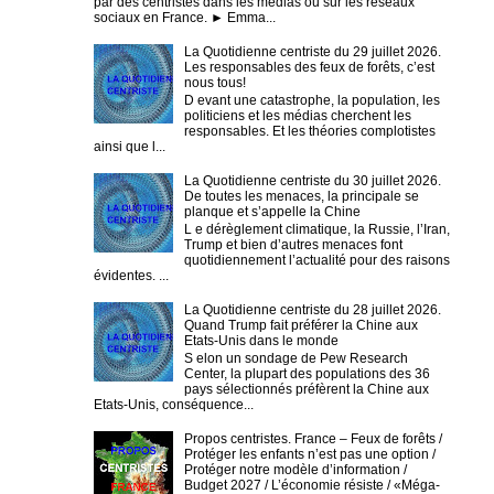
par des centristes dans les médias ou sur les réseaux
sociaux en France. ► Emma...
La Quotidienne centriste du 29 juillet 2026.
Les responsables des feux de forêts, c’est
nous tous!
D evant une catastrophe, la population, les
politiciens et les médias cherchent les
responsables. Et les théories complotistes
ainsi que l...
La Quotidienne centriste du 30 juillet 2026.
De toutes les menaces, la principale se
planque et s’appelle la Chine
L e dérèglement climatique, la Russie, l’Iran,
Trump et bien d’autres menaces font
quotidiennement l’actualité pour des raisons
évidentes. ...
La Quotidienne centriste du 28 juillet 2026.
Quand Trump fait préférer la Chine aux
Etats-Unis dans le monde
S elon un sondage de Pew Research
Center, la plupart des populations des 36
pays sélectionnés préfèrent la Chine aux
Etats-Unis, conséquence...
Propos centristes. France – Feux de forêts /
Protéger les enfants n’est pas une option /
Protéger notre modèle d’information /
Budget 2027 / L’économie résiste / «Méga-