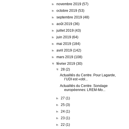
►
novembre 2019
(57)
►
octobre 2019
(53)
►
septembre 2019
(48)
►
août 2019
(36)
►
juillet 2019
(43)
►
juin 2019
(64)
►
mai 2019
(184)
►
avril 2019
(142)
►
mars 2019
(108)
▼
février 2019
(30)
▼
28
(2)
Actualités du Centre. Pour Lagarde,
l’UDI est «obl...
Actualités du Centre. Sondage
européennes: LREM-Mo...
►
27
(1)
►
25
(3)
►
24
(1)
►
23
(1)
►
22
(1)