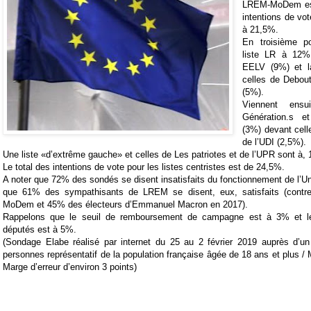
LREM-MoDem est
intentions de vo
à 21,5%.
En troisième po
liste LR à 12%,
EELV (9%) et la
celles de Debou
(5%).
Viennent ensu
Génération.s e
(3%) devant cell
de l’UDI (2,5%).
Une liste «d’extrême gauche» et celles de Les patriotes et de l’UPR sont à,
Le total des intentions de vote pour les listes centristes est de 24,5%.
A noter que 72% des sondés se disent insatisfaits du fonctionnement de l’
que 61% des sympathisants de LREM se disent, eux, satisfaits (cont
MoDem et 45% des électeurs d’Emmanuel Macron en 2017).
Rappelons que le seuil de remboursement de campagne est à 3% et le 
députés est à 5%.
(Sondage Elabe réalisé par internet du 25 au 2 février 2019 auprès d’un
personnes représentatif de la population française âgée de 18 ans et plus /
Marge d’erreur d’environ 3 points)