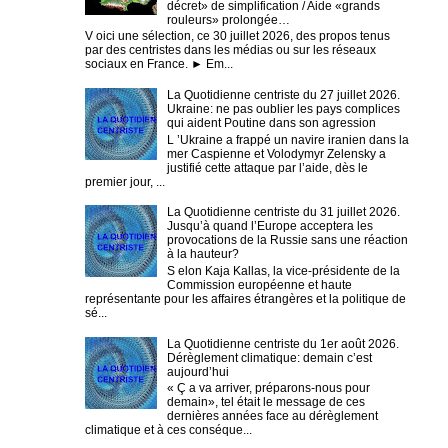
décret» de simplification / Aide «grands
rouleurs» prolongée…
V oici une sélection, ce 30 juillet 2026, des propos tenus
par des centristes dans les médias ou sur les réseaux
sociaux en France. ► Em...
La Quotidienne centriste du 27 juillet 2026.
Ukraine: ne pas oublier les pays complices
qui aident Poutine dans son agression
L ’Ukraine a frappé un navire iranien dans la
mer Caspienne et Volodymyr Zelensky a
justifié cette attaque par l’aide, dès le
premier jour, ...
La Quotidienne centriste du 31 juillet 2026.
Jusqu’à quand l’Europe acceptera les
provocations de la Russie sans une réaction
à la hauteur?
S elon Kaja Kallas, la vice-présidente de la
Commission européenne et haute
représentante pour les affaires étrangères et la politique de
sé...
La Quotidienne centriste du 1er août 2026.
Dérèglement climatique: demain c’est
aujourd’hui
« Ç a va arriver, préparons-nous pour
demain», tel était le message de ces
dernières années face au dérèglement
climatique et à ces conséque...