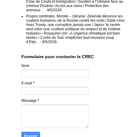
Crise de Ceuta et immigration / Soutien à l’Ukraine face au
criminel Poutine / Accès aux soins / Protection des
animaux…
- 8/5/2026
Propos centristes. Monde – Ukraine: Zelenski dénonce les
«safaris humains» de la Russie contre les civils / Etats-Unis:
Avec Trump, une corruption jamais vue / Japon: le centre
veut créer une «culture politique du respect et de l'estime
mutuels» / Royaume-Uni: «L’urgence climatique est bien
réelle» / Corée du Sud: empêcher tout nouveau coup
d’Etat…
- 8/5/2026
Formulaire pour contacter le CREC
Nom
E-mail
*
Message
*