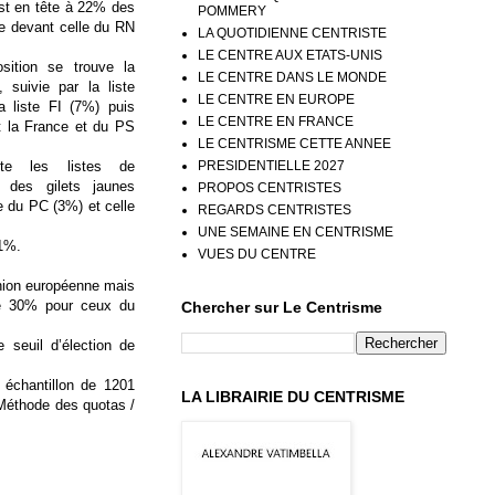
 en tête à 22% des
POMMERY
te devant celle du RN
LA QUOTIDIENNE CENTRISTE
LE CENTRE AUX ETATS-UNIS
sition se trouve la
LE CENTRE DANS LE MONDE
 suivie par la liste
LE CENTRE EN EUROPE
 liste FI (7%) puis
LE CENTRE EN FRANCE
t la France et du PS
LE CENTRISME CETTE ANNEE
PRESIDENTIELLE 2027
ite les listes de
t des gilets jaunes
PROPOS CENTRISTES
e du PC (3%) et celle
REGARDS CENTRISTES
UNE SEMAINE EN CENTRISME
 1%.
VUES DU CENTRE
Union européenne mais
re 30% pour ceux du
Chercher sur Le Centrisme
seuil d’élection de
 échantillon de 1201
LA LIBRAIRIE DU CENTRISME
 Méthode des quotas /