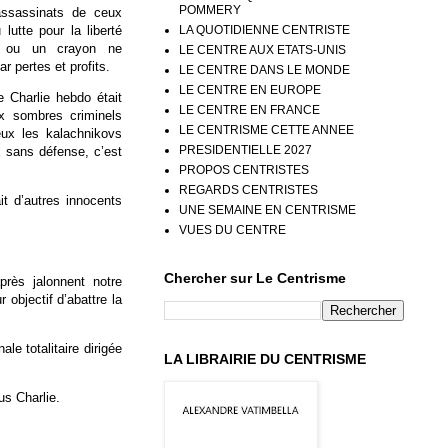
POMMERY
assassinats de ceux
LA QUOTIDIENNE CENTRISTE
 lutte pour la liberté
o ou un crayon ne
LE CENTRE AUX ETATS-UNIS
r pertes et profits.
LE CENTRE DANS LE MONDE
LE CENTRE EN EUROPE
 Charlie hebdo était
LE CENTRE EN FRANCE
x sombres criminels
LE CENTRISME CETTE ANNEE
eux les kalachnikovs
PRESIDENTIELLE 2027
 sans défense, c’est
PROPOS CENTRISTES
REGARDS CENTRISTES
t d’autres innocents
UNE SEMAINE EN CENTRISME
VUES DU CENTRE
Chercher sur Le Centrisme
près jalonnent notre
 objectif d’abattre la
le totalitaire dirigée
LA LIBRAIRIE DU CENTRISME
s Charlie.