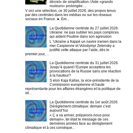
décret» de simplification / Aide «grands
rouleurs» prolongée…
V oici une sélection, ce 30 juillet 2026, des propos tenus
par des centristes dans les médias ou sur les réseaux
sociaux en France. ► Em...
La Quotidienne centriste du 27 juillet 2026.
Ukraine: ne pas oublier les pays complices
qui aident Poutine dans son agression
L ’Ukraine a frappé un navire iranien dans la
mer Caspienne et Volodymyr Zelensky a
justifié cette attaque par l’aide, dès le
premier jour, ...
La Quotidienne centriste du 31 juillet 2026.
Jusqu’à quand l’Europe acceptera les
provocations de la Russie sans une réaction
à la hauteur?
S elon Kaja Kallas, la vice-présidente de la
Commission européenne et haute
représentante pour les affaires étrangères et la politique de
sé...
La Quotidienne centriste du 1er août 2026.
Dérèglement climatique: demain c’est
aujourd’hui
« Ç a va arriver, préparons-nous pour
demain», tel était le message de ces
dernières années face au dérèglement
climatique et à ces conséque...