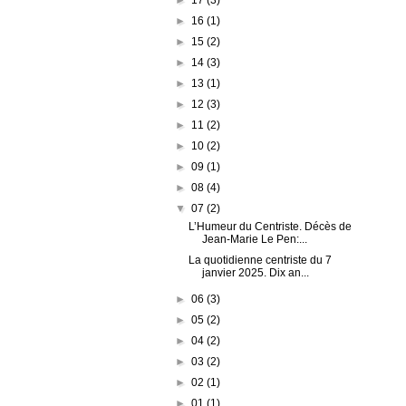
►
16
(1)
►
15
(2)
►
14
(3)
►
13
(1)
►
12
(3)
►
11
(2)
►
10
(2)
►
09
(1)
►
08
(4)
▼
07
(2)
L’Humeur du Centriste. Décès de
Jean-Marie Le Pen:...
La quotidienne centriste du 7
janvier 2025. Dix an...
►
06
(3)
►
05
(2)
►
04
(2)
►
03
(2)
►
02
(1)
►
01
(1)