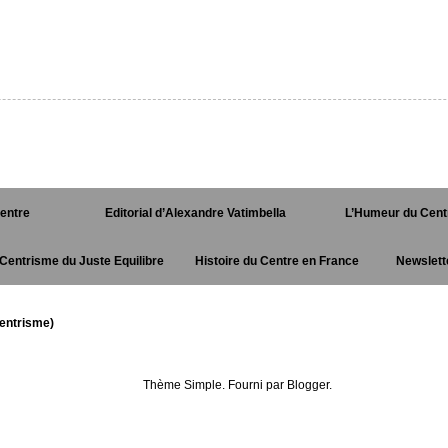
Centre
Editorial d’Alexandre Vatimbella
L’Humeur du Cent
Centrisme du Juste Equilibre
Histoire du Centre en France
Newslett
entrisme)
Thème Simple. Fourni par
Blogger
.