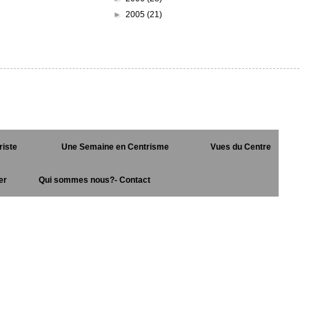
►
2005
(21)
riste
Une Semaine en Centrisme
Vues du Centre
er
Qui sommes nous?- Contact