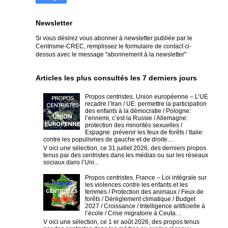
Newsletter
Si vous désirez vous abonner à newsletter publiée par le
Centrisme-CREC,
remplissez le formulaire de contact ci-
dessus avec le message "abonnement à la newsletter"
Articles les plus consultés les 7 derniers jours
Propos centristes. Union européenne – L’UE
recadre l’Iran / UE: permettre la participation
des enfants à la démocratie / Pologne:
l’ennemi, c’est la Russie / Allemagne:
protection des minorités sexuelles /
Espagne: prévenir les feux de forêts / Italie:
contre les populismes de gauche et de droite…
V oici une sélection, ce 31 juillet 2026, des derniers propos
tenus par des centristes dans les médias ou sur les réseaux
sociaux dans l’Uni...
Propos centristes. France – Loi intégrale sur
les violences contre les enfants et les
femmes / Protection des animaux / Feux de
forêts / Dérèglement climatique / Budget
2027 / Croissance / Intelligence artificielle à
l’école / Crise migratoire à Ceuta…
V oici une sélection, ce 1 er août 2026, des propos tenus