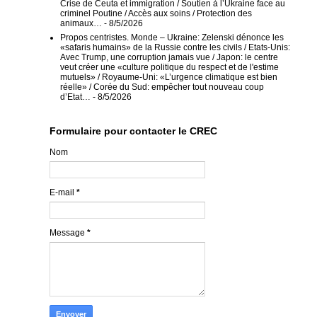
Crise de Ceuta et immigration / Soutien à l’Ukraine face au
criminel Poutine / Accès aux soins / Protection des
animaux…
- 8/5/2026
Propos centristes. Monde – Ukraine: Zelenski dénonce les
«safaris humains» de la Russie contre les civils / Etats-Unis:
Avec Trump, une corruption jamais vue / Japon: le centre
veut créer une «culture politique du respect et de l'estime
mutuels» / Royaume-Uni: «L’urgence climatique est bien
réelle» / Corée du Sud: empêcher tout nouveau coup
d’Etat…
- 8/5/2026
Formulaire pour contacter le CREC
Nom
E-mail
*
Message
*