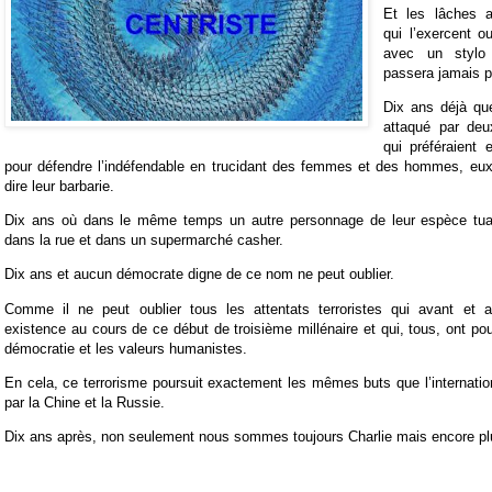
Et les lâches 
qui l’exercent ou
avec un styl
passera jamais pa
Dix ans déjà que
attaqué par deu
qui préféraient 
pour défendre l’indéfendable en trucidant des femmes et des hommes, eux
dire leur barbarie.
Dix ans où dans le même temps un autre personnage de leur espèce tuai
dans la rue et dans un supermarché casher.
Dix ans et aucun démocrate digne de ce nom ne peut oublier.
Comme il ne peut oublier tous les attentats terroristes qui avant et a
existence au cours de ce début de troisième millénaire et qui, tous, ont pour
démocratie et les valeurs humanistes.
En cela, ce terrorisme poursuit exactement les mêmes buts que l’internationa
par la Chine et la Russie.
Dix ans après, non seulement nous sommes toujours Charlie mais encore plu