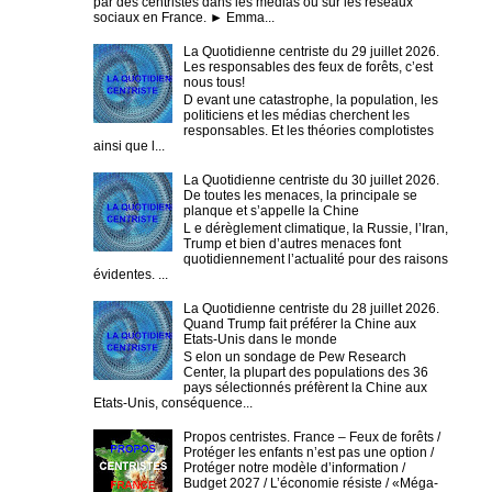
par des centristes dans les médias ou sur les réseaux
sociaux en France. ► Emma...
La Quotidienne centriste du 29 juillet 2026.
Les responsables des feux de forêts, c’est
nous tous!
D evant une catastrophe, la population, les
politiciens et les médias cherchent les
responsables. Et les théories complotistes
ainsi que l...
La Quotidienne centriste du 30 juillet 2026.
De toutes les menaces, la principale se
planque et s’appelle la Chine
L e dérèglement climatique, la Russie, l’Iran,
Trump et bien d’autres menaces font
quotidiennement l’actualité pour des raisons
évidentes. ...
La Quotidienne centriste du 28 juillet 2026.
Quand Trump fait préférer la Chine aux
Etats-Unis dans le monde
S elon un sondage de Pew Research
Center, la plupart des populations des 36
pays sélectionnés préfèrent la Chine aux
Etats-Unis, conséquence...
Propos centristes. France – Feux de forêts /
Protéger les enfants n’est pas une option /
Protéger notre modèle d’information /
Budget 2027 / L’économie résiste / «Méga-