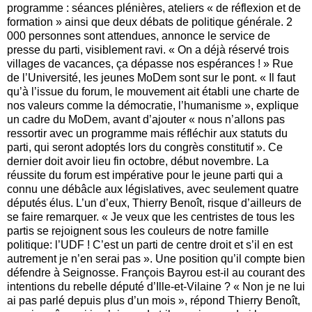
programme : séances plénières, ateliers « de réflexion et de
formation » ainsi que deux débats de politique générale. 2
000 personnes sont attendues, annonce le service de
presse du parti, visiblement ravi. « On a déjà réservé trois
villages de vacances, ça dépasse nos espérances ! » Rue
de l’Université, les jeunes MoDem sont sur le pont. « Il faut
qu’à l’issue du forum, le mouvement ait établi une charte de
nos valeurs comme la démocratie, l’humanisme », explique
un cadre du MoDem, avant d’ajouter « nous n’allons pas
ressortir avec un programme mais réfléchir aux statuts du
parti, qui seront adoptés lors du congrès constitutif ». Ce
dernier doit avoir lieu fin octobre, début novembre. La
réussite du forum est impérative pour le jeune parti qui a
connu une débâcle aux législatives, avec seulement quatre
députés élus. L’un d’eux, Thierry Benoît, risque d’ailleurs de
se faire remarquer. « Je veux que les centristes de tous les
partis se rejoignent sous les couleurs de notre famille
politique: l’UDF ! C’est un parti de centre droit et s’il en est
autrement je n’en serai pas ». Une position qu’il compte bien
défendre à Seignosse. François Bayrou est-il au courant des
intentions du rebelle député d’Ille-et-Vilaine ? « Non je ne lui
ai pas parlé depuis plus d’un mois », répond Thierry Benoît,