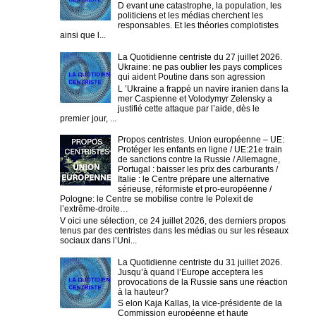
D evant une catastrophe, la population, les
politiciens et les médias cherchent les
responsables. Et les théories complotistes
ainsi que l...
La Quotidienne centriste du 27 juillet 2026.
Ukraine: ne pas oublier les pays complices
qui aident Poutine dans son agression
L ’Ukraine a frappé un navire iranien dans la
mer Caspienne et Volodymyr Zelensky a
justifié cette attaque par l’aide, dès le
premier jour, ...
Propos centristes. Union européenne – UE:
Protéger les enfants en ligne / UE:21e train
de sanctions contre la Russie / Allemagne,
Portugal : baisser les prix des carburants /
Italie : le Centre prépare une alternative
sérieuse, réformiste et pro-européenne /
Pologne: le Centre se mobilise contre le Polexit de
l’extrême-droite…
V oici une sélection, ce 24 juillet 2026, des derniers propos
tenus par des centristes dans les médias ou sur les réseaux
sociaux dans l’Uni...
La Quotidienne centriste du 31 juillet 2026.
Jusqu’à quand l’Europe acceptera les
provocations de la Russie sans une réaction
à la hauteur?
S elon Kaja Kallas, la vice-présidente de la
Commission européenne et haute