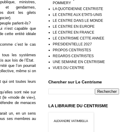
publique, ministres,
POMMERY
rs et gendarmes,
LA QUOTIDIENNE CENTRISTE
ses dont les gilets
LE CENTRE AUX ETATS-UNIS
ocier).
LE CENTRE DANS LE MONDE
peuple parlent-ils?
LE CENTRE EN EUROPE
ui n’est capable que
LE CENTRE EN FRANCE
e cette entité idéale
LE CENTRISME CETTE ANNEE
PRESIDENTIELLE 2027
 comme c’est le cas
PROPOS CENTRISTES
s tous les systèmes
REGARDS CENTRISTES
is aux lois de l’Etat.
UNE SEMAINE EN CENTRISME
ité que l’on pourrait
VUES DU CENTRE
ollective, même si on
t qui ont toutes leurs
Chercher sur Le Centrisme
 qu’elles sont née sur
t (le «mode de vie»),
 défendre de menaces
LA LIBRAIRIE DU CENTRISME
arait un, en un sens
 tous ses membres au