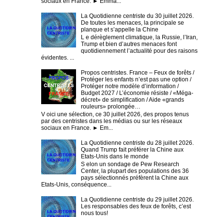
sociaux en France. ► Emma...
La Quotidienne centriste du 30 juillet 2026.
De toutes les menaces, la principale se
planque et s’appelle la Chine
L e dérèglement climatique, la Russie, l’Iran,
Trump et bien d’autres menaces font
quotidiennement l’actualité pour des raisons
évidentes. ...
Propos centristes. France – Feux de forêts /
Protéger les enfants n’est pas une option /
Protéger notre modèle d’information /
Budget 2027 / L’économie résiste / «Méga-
décret» de simplification / Aide «grands
rouleurs» prolongée…
V oici une sélection, ce 30 juillet 2026, des propos tenus
par des centristes dans les médias ou sur les réseaux
sociaux en France. ► Em...
La Quotidienne centriste du 28 juillet 2026.
Quand Trump fait préférer la Chine aux
Etats-Unis dans le monde
S elon un sondage de Pew Research
Center, la plupart des populations des 36
pays sélectionnés préfèrent la Chine aux
Etats-Unis, conséquence...
La Quotidienne centriste du 29 juillet 2026.
Les responsables des feux de forêts, c’est
nous tous!