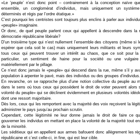
«Le ‘peuple’ n’est donc point – contrairement à la conception naïve que
ensemble, un conglomérat d’individus, mais uniquement un système 
déterminés et régis par l’ordre étatique.»
C’est pourquoi les centristes sont toujours plus enclins à parler aux individu
«peuple» imaginaire.
Or donc, de quel peuple parlent ceux qui appellent à descendre dans la r
démocratie républicaine libérale?
D’un troisième type qui n’est nullement l’ensemble des citoyens (même si le
espérer que cela soit le cas) mais uniquement leurs militants et leurs sy
tous ceux qui peuvent trouver un intérêt au chaos, que ce soit pour la 
particulier, un sentiment de haine pour la société ou une vulgaire 
matériellement par le pillage.
Ce n’est donc jamais le «peuple» qui descend dans la rue, même s’il y ava
population à arpenter le pavé, mais des individus ou des groupes d’individus
En revanche, on se rapproche plus d’une notion collective du peuple au 
dans le sens où tous ceux qui possèdent le droit de voter peuvent alors s
volonté du peuple» qui se déclinent évidemment en plusieurs volontés idéol
dont une ressort majoritaire.
Dès lors, ceux qui les remportent avec la majorité des voix reçoivent la légi
administrer le pays jusqu’au prochain scrutin.
Cependant, cette légitimité ne leur donne jamais le droit de faire ce qu
gouverner les individus en mettant en place la volonté de la majorité tout en
de la minorité.
Les séditieux qui en appellent aux armes bafouent donc allègrement les rè
républicaine et c’est celle-ci, in fine, qui est leur cible.