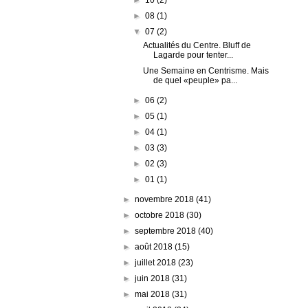
►
08
(1)
▼
07
(2)
Actualités du Centre. Bluff de
Lagarde pour tenter...
Une Semaine en Centrisme. Mais
de quel «peuple» pa...
►
06
(2)
►
05
(1)
►
04
(1)
►
03
(3)
►
02
(3)
►
01
(1)
►
novembre 2018
(41)
►
octobre 2018
(30)
►
septembre 2018
(40)
►
août 2018
(15)
►
juillet 2018
(23)
►
juin 2018
(31)
►
mai 2018
(31)