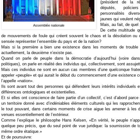
(président de la ré
députés, policie
personnalités diver
jaunes qui veulent nég
Mais, au fait, de quel 
Assemblée nationale
De cette multitude q
de mouvements de foule qui créent souvent le chaos et la désolation ou d
sensée représenter l’ensemble du pays et de la nation?
Mais si la première a bien une existence dans les moments de trouble
actuellement, la deuxième n’existe pas.
Quand on parle de peuple dans la démocratie d’aujourd’hui (voire dan
politiques), on parle en réalité des individus qui, collectivement, sont assujett
Mais ces individus ne sont en aucun cas membres d’une quelconque fratern
appeler «peuple» et qui aurait le début du commencement d’une existence c
l’appelle «nation».
Ils sont avant tout des personnes qui défendent leurs intérêts individuels e
différences ontologiques et existentielles.
Et si elles ont conscience de faire partie d’un collectif, c’est d’abord parce
un territoire donné avec d’indéniables éléments culturels qui les rapprochen
le tout pouvant, dans certains moments de crise aigue les amener à les
venues essentiellement de l’extérieur.
Comme l’explique le philosophe Hans Kelsen, «En vérité, le peuple n’app
quelque peu précis, que du seul point de vue juridique: la soumission de
même ordre étatique.»
Et de poursuivre: