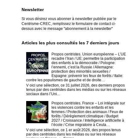
Newsletter
Si vous désirez vous abonner à newsletter publiée par le
Centrisme-CREC,
remplissez le formulaire de contact ci-
dessus avec le message "abonnement à la newsletter"
Articles les plus consultés les 7 derniers jours
Propos centristes. Union européenne – L’UE
recadre l’Iran / UE: permettre la participation
des enfants à la démocratie / Pologne:
l’ennemi, c’est la Russie / Allemagne:
protection des minorités sexuelles /
Espagne: prévenir les feux de forêts / Italie:
contre les populismes de gauche et de droite…
V oici une sélection, ce 31 juillet 2026, des derniers propos
tenus par des centristes dans les médias ou sur les réseaux
sociaux dans l’Uni...
Propos centristes. France – Loi intégrale sur
les violences contre les enfants et les
femmes / Protection des animaux / Feux de
forêts / Dérèglement climatique / Budget
2027 / Croissance / Intelligence artificielle à
l’école / Crise migratoire à Ceuta…
V oici une sélection, ce 1 er août 2026, des propos tenus
par des centristes dans les médias ou sur les réseaux