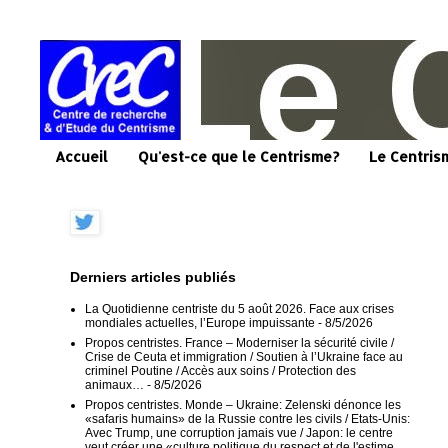
Accueil
Qu'est-ce que le Centrisme?
Le Centris
Derniers articles publiés
La Quotidienne centriste du 5 août 2026. Face aux crises
mondiales actuelles, l’Europe impuissante
- 8/5/2026
Propos centristes. France – Moderniser la sécurité civile /
Crise de Ceuta et immigration / Soutien à l’Ukraine face au
criminel Poutine / Accès aux soins / Protection des
animaux…
- 8/5/2026
Propos centristes. Monde – Ukraine: Zelenski dénonce les
«safaris humains» de la Russie contre les civils / Etats-Unis:
Avec Trump, une corruption jamais vue / Japon: le centre
veut créer une «culture politique du respect et de l'estime