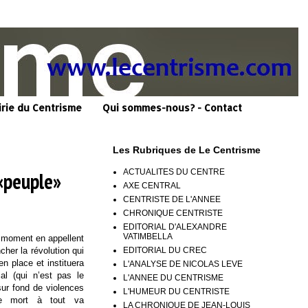
irie du Centrisme
Qui sommes-nous? - Contact
Les Rubriques de Le Centrisme
ACTUALITES DU CENTRE
«peuple»
AXE CENTRAL
CENTRISTE DE L'ANNEE
CHRONIQUE CENTRISTE
EDITORIAL D'ALEXANDRE
VATIMBELLA
u moment en appellent
EDITORIAL DU CREC
cher la révolution qui
en place et instituera
L'ANALYSE DE NICOLAS LEVE
al (qui n’est pas le
L'ANNEE DU CENTRISME
ur fond de violences
L'HUMEUR DU CENTRISTE
e mort à tout va
LA CHRONIQUE DE JEAN-LOUIS