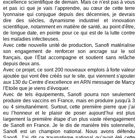
excellence scientifique de demain. Mais ce n'est pas à vous
et pas ici que je vais l’apprendre, au cœur de cette terre
lyonnaise qui conjugue depuis des décennies, je devrais
dire des siècles, dynamisme industriel et innovation
scientifique, notamment en matière de santé, au point d'être,
de longue date, en pointe pour ce qui est de la lutte contre
les maladies infectieuses.
Avec cette nouvelle unité de production, Sanofi matérialise
son engagement de renforcer son ancrage sur le sol
français, que l'État accompagne et soutient sans relâche
depuis deux ans.
Avec ce projet, ce sont 200 nouveaux emplois à forte valeur
ajoutée qui vont être créés sur le site, qui viennent s'ajouter
aux 130 du Centre d'excellence en ARN messager de Marcy
l'Etoile que je viens d'évoquer.
Avec de tels équipements, Sanofi pourra non seulement
produire des vaccins en France, mais en produire jusqu'à 3
ou 4 simultanément. Surtout, cette première pierre que j’ai
eu l’honneur et le plaisir de poser aujourd’hui est plus
largement la première étape d’un plus vaste réengagement
de Sanofi en France. Je le dis de manière très solennelle,
Sanofi est un champion national. Nous avons défendu
Sanofi. J’ai dit ce traumatisme national qu’avait été cette