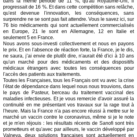
dans la même période de 11 %, qu'au Royaume-Uni, il
progressait de 16 %. Et dans cette compétition sans relâche,
qu'est devenue l'innovation, les conséquences, sans
surprendre ne se sont pas fait attendre. Vous le savez ici, sur
76 bio médicaments qui sont actuellement commercialisés
en Europe, 21 le sont en Allemagne, 12 en Italie et
seulement 5 en France.
Nous avons sous-investi collectivement et nous en payons
le prix. Et en l'absence de réaction forte, la France, je le dis,
ne saura, j’ai envie de plutôt dire, n'aurait été d'ici à 10 ans
qu'un marché pour des médicaments et des dispositifs
médicaux étrangers avec toutes les conséquences pour
l'accès des patients aux traitements.
Toutes les Françaises, tous les Français ont vu avec la crise
l'état de dépendance dans lequel nous nous trouvions, dans
le pays de Pasteur, berceau du traitement vaccinal des
maladies infectieuses. Et je vous remercie d'avoir assuré la
continuité en me présentant vos travaux sur la rage tout à
l'heure. Mais la France n'a pas encore réussi à mettre sur le
marché un vaccin contre le coronavirus, même si je le note
et je m'en réjouis : les résultats récents de Sanofi sont très
prometteurs et qu'avec par ailleurs, le vaccin développé par
Valneva, deux solutions françaises sont actuellement en