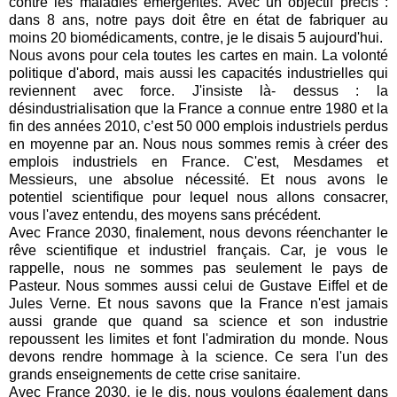
contre les maladies émergentes. Avec un objectif précis :
dans 8 ans, notre pays doit être en état de fabriquer au
moins 20 biomédicaments, contre, je le disais 5 aujourd'hui.
Nous avons pour cela toutes les cartes en main. La volonté
politique d'abord, mais aussi les capacités industrielles qui
reviennent avec force. J'insiste là- dessus : la
désindustrialisation que la France a connue entre 1980 et la
fin des années 2010, c’est 50 000 emplois industriels perdus
en moyenne par an. Nous nous sommes remis à créer des
emplois industriels en France. C'est, Mesdames et
Messieurs, une absolue nécessité. Et nous avons le
potentiel scientifique pour lequel nous allons consacrer,
vous l'avez entendu, des moyens sans précédent.
Avec France 2030, finalement, nous devons réenchanter le
rêve scientifique et industriel français. Car, je vous le
rappelle, nous ne sommes pas seulement le pays de
Pasteur. Nous sommes aussi celui de Gustave Eiffel et de
Jules Verne. Et nous savons que la France n'est jamais
aussi grande que quand sa science et son industrie
repoussent les limites et font l'admiration du monde. Nous
devons rendre hommage à la science. Ce sera l'un des
grands enseignements de cette crise sanitaire.
Avec France 2030, je le dis, nous voulons également dans