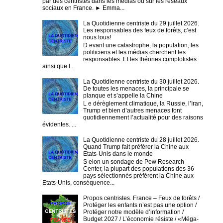
par des centristes dans les médias ou sur les réseaux
sociaux en France. ► Emma...
La Quotidienne centriste du 29 juillet 2026.
Les responsables des feux de forêts, c’est
nous tous!
D evant une catastrophe, la population, les
politiciens et les médias cherchent les
responsables. Et les théories complotistes
ainsi que l...
La Quotidienne centriste du 30 juillet 2026.
De toutes les menaces, la principale se
planque et s’appelle la Chine
L e dérèglement climatique, la Russie, l’Iran,
Trump et bien d’autres menaces font
quotidiennement l’actualité pour des raisons
évidentes. ...
La Quotidienne centriste du 28 juillet 2026.
Quand Trump fait préférer la Chine aux
Etats-Unis dans le monde
S elon un sondage de Pew Research
Center, la plupart des populations des 36
pays sélectionnés préfèrent la Chine aux
Etats-Unis, conséquence...
Propos centristes. France – Feux de forêts /
Protéger les enfants n’est pas une option /
Protéger notre modèle d’information /
Budget 2027 / L’économie résiste / «Méga-