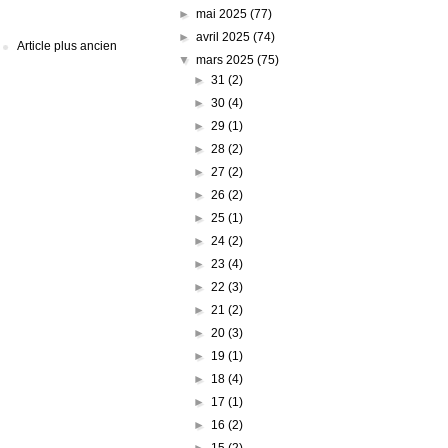
►
mai 2025
(77)
►
avril 2025
(74)
Article plus ancien
▼
mars 2025
(75)
►
31
(2)
►
30
(4)
►
29
(1)
►
28
(2)
►
27
(2)
►
26
(2)
►
25
(1)
►
24
(2)
►
23
(4)
►
22
(3)
►
21
(2)
►
20
(3)
►
19
(1)
►
18
(4)
►
17
(1)
►
16
(2)
►
15
(2)