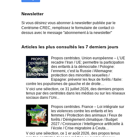
Newsletter
Si vous désirez vous abonner à newsletter publiée par le
Centrisme-CREC,
remplissez le formulaire de contact ci-
dessus avec le message "abonnement à la newsletter"
Articles les plus consultés les 7 derniers jours
Propos centristes. Union européenne – L’UE
recadre l’Iran / UE: permettre la participation
des enfants à la démocratie / Pologne:
l’ennemi, c’est la Russie / Allemagne:
protection des minorités sexuelles /
Espagne: prévenir les feux de forêts / Italie:
contre les populismes de gauche et de droite…
V oici une sélection, ce 31 juillet 2026, des derniers propos
tenus par des centristes dans les médias ou sur les réseaux
sociaux dans l’Uni...
Propos centristes. France – Loi intégrale sur
les violences contre les enfants et les
femmes / Protection des animaux / Feux de
forêts / Dérèglement climatique / Budget
2027 / Croissance / Intelligence artificielle à
l’école / Crise migratoire à Ceuta…
V oici une sélection, ce 1 er août 2026, des propos tenus