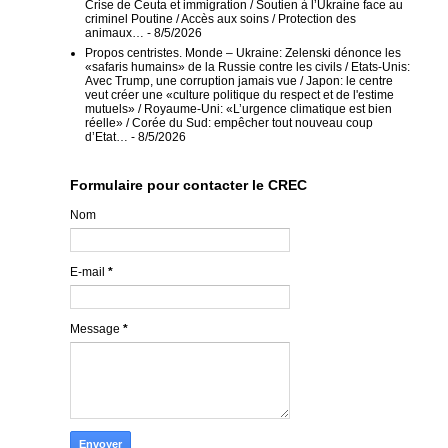
Crise de Ceuta et immigration / Soutien à l’Ukraine face au
criminel Poutine / Accès aux soins / Protection des
animaux…
- 8/5/2026
Propos centristes. Monde – Ukraine: Zelenski dénonce les
«safaris humains» de la Russie contre les civils / Etats-Unis:
Avec Trump, une corruption jamais vue / Japon: le centre
veut créer une «culture politique du respect et de l'estime
mutuels» / Royaume-Uni: «L’urgence climatique est bien
réelle» / Corée du Sud: empêcher tout nouveau coup
d’Etat…
- 8/5/2026
Formulaire pour contacter le CREC
Nom
E-mail
*
Message
*