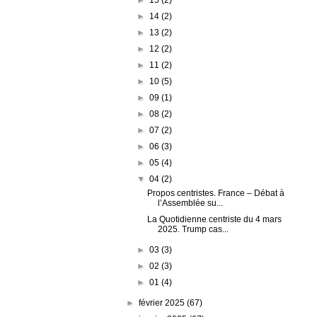
►
14
(2)
►
13
(2)
►
12
(2)
►
11
(2)
►
10
(5)
►
09
(1)
►
08
(2)
►
07
(2)
►
06
(3)
►
05
(4)
▼
04
(2)
Propos centristes. France – Débat à
l’Assemblée su...
La Quotidienne centriste du 4 mars
2025. Trump cas...
►
03
(3)
►
02
(3)
►
01
(4)
►
février 2025
(67)