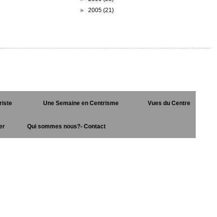
►
2005
(21)
riste
Une Semaine en Centrisme
Vues du Centre
er
Qui sommes nous?- Contact