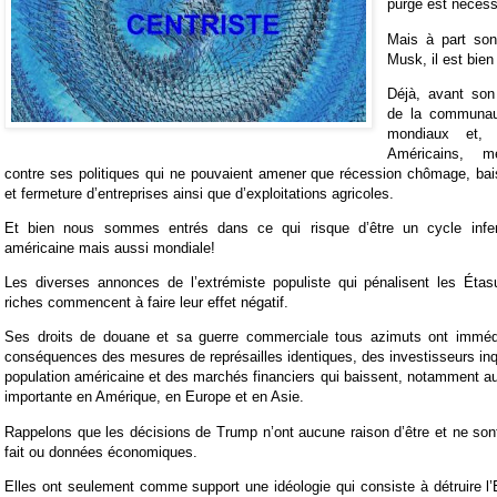
purge est nécess
Mais à part so
Musk, il est bien 
Déjà, avant son 
de la communau
mondiaux et, e
Américains, m
contre ses politiques qui ne pouvaient amener que récession chômage, bai
et fermeture d’entreprises ainsi que d’exploitations agricoles.
Et bien nous sommes entrés dans ce qui risque d’être un cycle infer
américaine mais aussi mondiale!
Les diverses annonces de l’extrémiste populiste qui pénalisent les Étas
riches commencent à faire leur effet négatif.
Ses droits de douane et sa guerre commerciale tous azimuts ont imm
conséquences des mesures de représailles identiques, des investisseurs inqu
population américaine et des marchés financiers qui baissent, notamment au
importante en Amérique, en Europe et en Asie.
Rappelons que les décisions de Trump n’ont aucune raison d’être et ne sont
fait ou données économiques.
Elles ont seulement comme support une idéologie qui consiste à détruire l’E