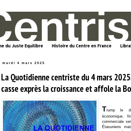
me du Juste Equilibre
Histoire du Centre en France
Libra
mardi 4 mars 2025
La Quotidienne centriste du 4 mars 2025
casse exprès la croissance et affole la B
T
rump le di
économique, fin
commerciale sero
Étasuniens mai