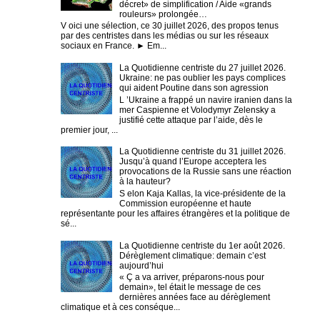
décret» de simplification / Aide «grands
rouleurs» prolongée…
V oici une sélection, ce 30 juillet 2026, des propos tenus
par des centristes dans les médias ou sur les réseaux
sociaux en France. ► Em...
La Quotidienne centriste du 27 juillet 2026.
Ukraine: ne pas oublier les pays complices
qui aident Poutine dans son agression
L ’Ukraine a frappé un navire iranien dans la
mer Caspienne et Volodymyr Zelensky a
justifié cette attaque par l’aide, dès le
premier jour, ...
La Quotidienne centriste du 31 juillet 2026.
Jusqu’à quand l’Europe acceptera les
provocations de la Russie sans une réaction
à la hauteur?
S elon Kaja Kallas, la vice-présidente de la
Commission européenne et haute
représentante pour les affaires étrangères et la politique de
sé...
La Quotidienne centriste du 1er août 2026.
Dérèglement climatique: demain c’est
aujourd’hui
« Ç a va arriver, préparons-nous pour
demain», tel était le message de ces
dernières années face au dérèglement
climatique et à ces conséque...