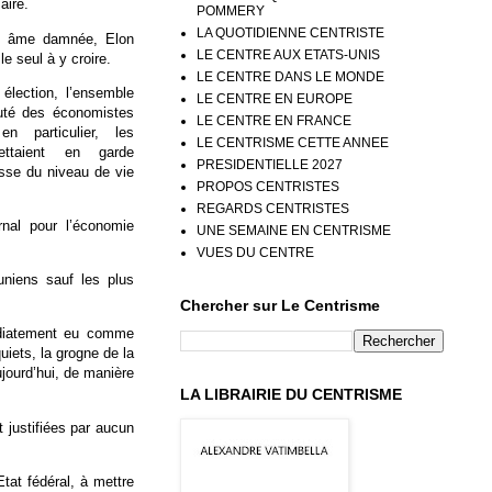
aire.
POMMERY
LA QUOTIDIENNE CENTRISTE
n âme damnée, Elon
LE CENTRE AUX ETATS-UNIS
le seul à y croire.
LE CENTRE DANS LE MONDE
élection, l’ensemble
LE CENTRE EN EUROPE
té des économistes
LE CENTRE EN FRANCE
n particulier, les
LE CENTRISME CETTE ANNEE
ettaient en garde
PRESIDENTIELLE 2027
sse du niveau de vie
PROPOS CENTRISTES
REGARDS CENTRISTES
nal pour l’économie
UNE SEMAINE EN CENTRISME
VUES DU CENTRE
uniens sauf les plus
Chercher sur Le Centrisme
édiatement eu comme
iets, la grogne de la
jourd’hui, de manière
LA LIBRAIRIE DU CENTRISME
 justifiées par aucun
tat fédéral, à mettre