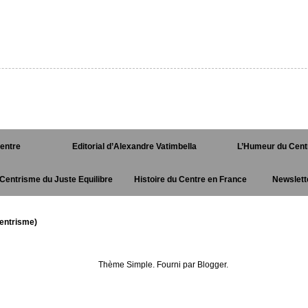
Centre
Editorial d’Alexandre Vatimbella
L’Humeur du Cent
Centrisme du Juste Equilibre
Histoire du Centre en France
Newslett
entrisme)
Thème Simple. Fourni par
Blogger
.