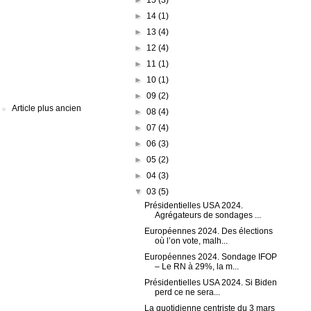
►
14
(1)
►
13
(4)
►
12
(4)
►
11
(1)
►
10
(1)
►
09
(2)
Article plus ancien
►
08
(4)
►
07
(4)
►
06
(3)
►
05
(2)
►
04
(3)
▼
03
(5)
Présidentielles USA 2024.
Agrégateurs de sondages ...
Européennes 2024. Des élections
où l’on vote, malh...
Européennes 2024. Sondage IFOP
– Le RN à 29%, la m...
Présidentielles USA 2024. Si Biden
perd ce ne sera...
La quotidienne centriste du 3 mars