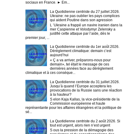
sociaux en France. ► Em...
La Quotidienne centriste du 27 juillet 2026.
Ukraine: ne pas oublier les pays complices
qui aident Poutine dans son agression
L ’Ukraine a frappé un navire iranien dans la
mer Caspienne et Volodymyr Zelensky a
justifié cette attaque par l’aide, dès le
premier jour, ...
La Quotidienne centriste du 1er août 2026.
Dérèglement climatique: demain c’est
aujourd’hui
« Ç a va arriver, préparons-nous pour
demain», tel était le message de ces
dernières années face au dérèglement
climatique et à ces conséque...
La Quotidienne centriste du 31 juillet 2026.
Jusqu’à quand l’Europe acceptera les
provocations de la Russie sans une réaction
à la hauteur?
S elon Kaja Kallas, la vice-présidente de la
Commission européenne et haute
représentante pour les affaires étrangères et la politique de
sé...
La Quotidienne centriste du 2 août 2026. Si
tout est urgent, alors rien n’est urgent
S ous la pression de la démagogie des