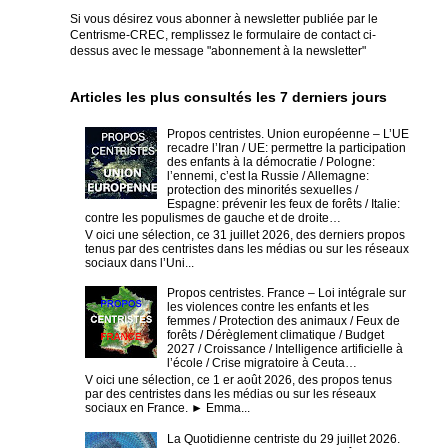
Si vous désirez vous abonner à newsletter publiée par le
Centrisme-CREC,
remplissez le formulaire de contact ci-
dessus avec le message "abonnement à la newsletter"
Articles les plus consultés les 7 derniers jours
Propos centristes. Union européenne – L’UE
recadre l’Iran / UE: permettre la participation
des enfants à la démocratie / Pologne:
l’ennemi, c’est la Russie / Allemagne:
protection des minorités sexuelles /
Espagne: prévenir les feux de forêts / Italie:
contre les populismes de gauche et de droite…
V oici une sélection, ce 31 juillet 2026, des derniers propos
tenus par des centristes dans les médias ou sur les réseaux
sociaux dans l’Uni...
Propos centristes. France – Loi intégrale sur
les violences contre les enfants et les
femmes / Protection des animaux / Feux de
forêts / Dérèglement climatique / Budget
2027 / Croissance / Intelligence artificielle à
l’école / Crise migratoire à Ceuta…
V oici une sélection, ce 1 er août 2026, des propos tenus
par des centristes dans les médias ou sur les réseaux
sociaux en France. ► Emma...
La Quotidienne centriste du 29 juillet 2026.