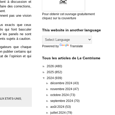
êtent à discussion et
faire des corrections,
ent.
Pour obtenir cet ouvrage gratuitement
onnent pas une vision
cliquez sur la couverture
lus exacts que ceux
és qui font basculer
This website in another language
ar les panels ne sont
nts sujets à caution.
Powered by
Translate
égateurs que chaque
 publier certains qui
t de l’opinion et qui
Tous les articles de Le Centrisme
►
2026
(480)
►
2025
(852)
▼
2024
(939)
►
décembre 2024
(43)
►
novembre 2024
(47)
►
octobre 2024
(73)
AUX ETATS-UNIS
,
►
septembre 2024
(70)
►
août 2024
(53)
►
juillet 2024
(79)