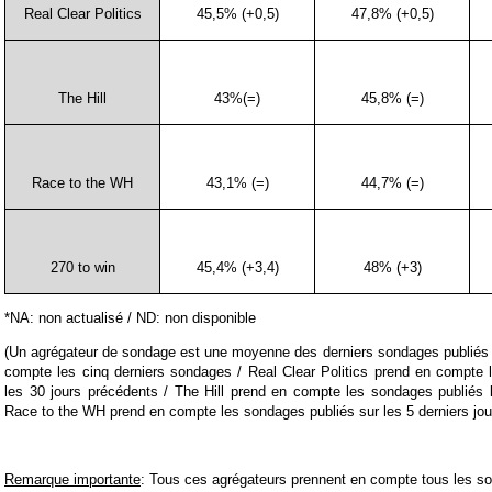
Real Clear Politics
45,5% (+0,5)
47,8% (+0,5)
The Hill
43%(=)
45,8% (=)
Race to the WH
43,1% (=)
44,7% (=)
270 to win
45,4% (+3,4)
48% (+3)
*NA: non actualisé / ND: non disponible
(Un agrégateur de sondage est une moyenne des derniers sondages publiés 
compte les cinq derniers sondages / Real Clear Politics prend en compte 
les 30 jours précédents / The Hill prend en compte les sondages publiés l
Race to the WH prend en compte les sondages publiés sur les 5 derniers jou
Remarque importante
: Tous ces agrégateurs prennent en compte tous les s