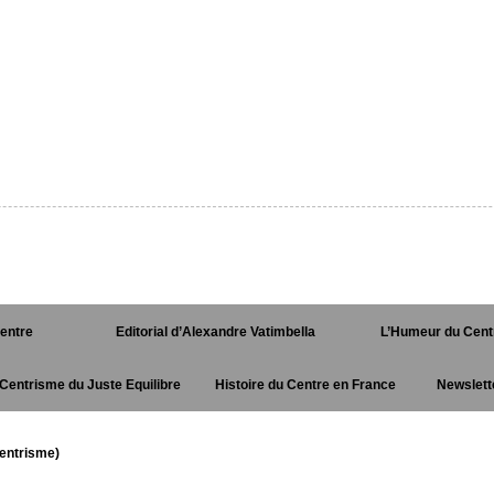
Centre
Editorial d’Alexandre Vatimbella
L’Humeur du Cent
Centrisme du Juste Equilibre
Histoire du Centre en France
Newslett
entrisme)