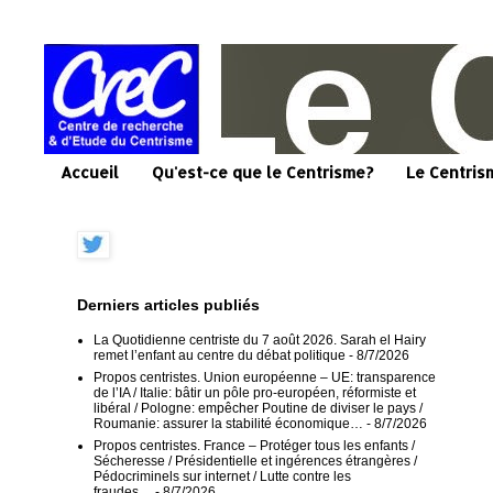
Accueil
Qu'est-ce que le Centrisme?
Le Centris
Derniers articles publiés
La Quotidienne centriste du 7 août 2026. Sarah el Hairy
remet l’enfant au centre du débat politique
- 8/7/2026
Propos centristes. Union européenne – UE: transparence
de l’IA / Italie: bâtir un pôle pro-européen, réformiste et
libéral / Pologne: empêcher Poutine de diviser le pays /
Roumanie: assurer la stabilité économique…
- 8/7/2026
Propos centristes. France – Protéger tous les enfants /
Sécheresse / Présidentielle et ingérences étrangères /
Pédocriminels sur internet / Lutte contre les
fraudes…
- 8/7/2026