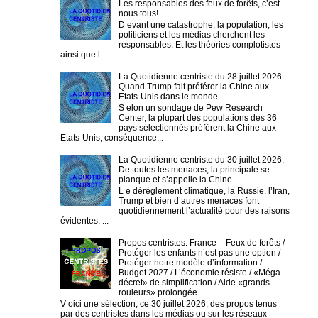
Les responsables des feux de forêts, c’est
nous tous!
D evant une catastrophe, la population, les
politiciens et les médias cherchent les
responsables. Et les théories complotistes
ainsi que l...
La Quotidienne centriste du 28 juillet 2026.
Quand Trump fait préférer la Chine aux
Etats-Unis dans le monde
S elon un sondage de Pew Research
Center, la plupart des populations des 36
pays sélectionnés préfèrent la Chine aux
Etats-Unis, conséquence...
La Quotidienne centriste du 30 juillet 2026.
De toutes les menaces, la principale se
planque et s’appelle la Chine
L e dérèglement climatique, la Russie, l’Iran,
Trump et bien d’autres menaces font
quotidiennement l’actualité pour des raisons
évidentes. ...
Propos centristes. France – Feux de forêts /
Protéger les enfants n’est pas une option /
Protéger notre modèle d’information /
Budget 2027 / L’économie résiste / «Méga-
décret» de simplification / Aide «grands
rouleurs» prolongée…
V oici une sélection, ce 30 juillet 2026, des propos tenus
par des centristes dans les médias ou sur les réseaux