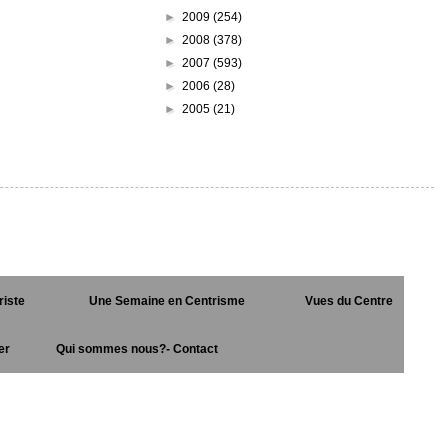
►
2009
(254)
►
2008
(378)
►
2007
(593)
►
2006
(28)
►
2005
(21)
riste
Une Semaine en Centrisme
Vues du Centre
er
Qui sommes nous?- Contact