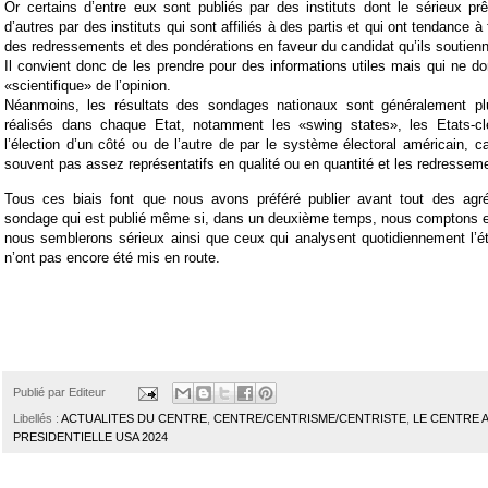
Or certains d’entre eux sont publiés par des instituts dont le sérieux pr
d’autres par des instituts qui sont affiliés à des partis et qui ont tendance à 
des redressements et des pondérations en faveur du candidat qu’ils soutienn
Il convient donc de les prendre pour des informations utiles mais qui ne d
«scientifique» de l’opinion.
Néanmoins, les résultats des sondages nationaux sont généralement p
réalisés dans chaque Etat, notamment les «swing states», les Etats-cl
l’élection d’un côté ou de l’autre de par le système électoral américain, c
souvent pas assez représentatifs en qualité ou en quantité et les redresseme
Tous ces biais font que nous avons préféré publier avant tout des agr
sondage qui est publié même si, dans un deuxième temps, nous comptons en
nous semblerons sérieux ainsi que ceux qui analysent quotidiennement l’éta
n’ont pas encore été mis en route.
Publié par
Editeur
Libellés :
ACTUALITES DU CENTRE
,
CENTRE/CENTRISME/CENTRISTE
,
LE CENTRE 
PRESIDENTIELLE USA 2024