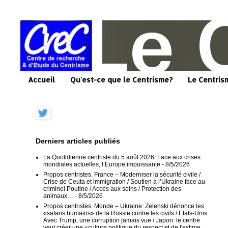
Accueil
Qu'est-ce que le Centrisme?
Le Centris
Derniers articles publiés
La Quotidienne centriste du 5 août 2026. Face aux crises
mondiales actuelles, l’Europe impuissante
- 8/5/2026
Propos centristes. France – Moderniser la sécurité civile /
Crise de Ceuta et immigration / Soutien à l’Ukraine face au
criminel Poutine / Accès aux soins / Protection des
animaux…
- 8/5/2026
Propos centristes. Monde – Ukraine: Zelenski dénonce les
«safaris humains» de la Russie contre les civils / Etats-Unis:
Avec Trump, une corruption jamais vue / Japon: le centre
veut créer une «culture politique du respect et de l'estime