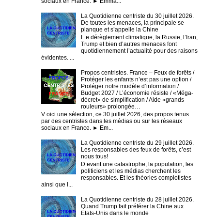
sociaux en France. ► Emma...
La Quotidienne centriste du 30 juillet 2026.
De toutes les menaces, la principale se
planque et s’appelle la Chine
L e dérèglement climatique, la Russie, l’Iran,
Trump et bien d’autres menaces font
quotidiennement l’actualité pour des raisons
évidentes. ...
Propos centristes. France – Feux de forêts /
Protéger les enfants n’est pas une option /
Protéger notre modèle d’information /
Budget 2027 / L’économie résiste / «Méga-
décret» de simplification / Aide «grands
rouleurs» prolongée…
V oici une sélection, ce 30 juillet 2026, des propos tenus
par des centristes dans les médias ou sur les réseaux
sociaux en France. ► Em...
La Quotidienne centriste du 29 juillet 2026.
Les responsables des feux de forêts, c’est
nous tous!
D evant une catastrophe, la population, les
politiciens et les médias cherchent les
responsables. Et les théories complotistes
ainsi que l...
La Quotidienne centriste du 28 juillet 2026.
Quand Trump fait préférer la Chine aux
Etats-Unis dans le monde