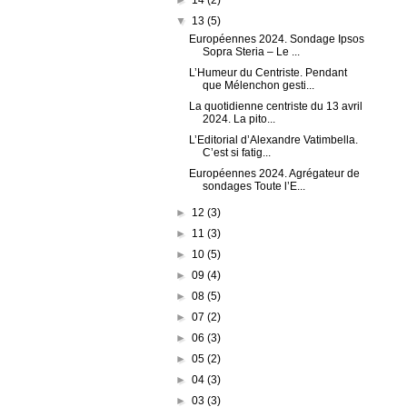
▼
13
(5)
Européennes 2024. Sondage Ipsos
Sopra Steria – Le ...
L’Humeur du Centriste. Pendant
que Mélenchon gesti...
La quotidienne centriste du 13 avril
2024. La pito...
L’Editorial d’Alexandre Vatimbella.
C’est si fatig...
Européennes 2024. Agrégateur de
sondages Toute l’E...
►
12
(3)
►
11
(3)
►
10
(5)
►
09
(4)
►
08
(5)
►
07
(2)
►
06
(3)
►
05
(2)
►
04
(3)
►
03
(3)