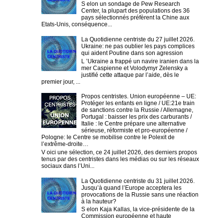
S elon un sondage de Pew Research
Center, la plupart des populations des 36
pays sélectionnés préfèrent la Chine aux
Etats-Unis, conséquence...
La Quotidienne centriste du 27 juillet 2026.
Ukraine: ne pas oublier les pays complices
qui aident Poutine dans son agression
L ’Ukraine a frappé un navire iranien dans la
mer Caspienne et Volodymyr Zelensky a
justifié cette attaque par l’aide, dès le
premier jour, ...
Propos centristes. Union européenne – UE:
Protéger les enfants en ligne / UE:21e train
de sanctions contre la Russie / Allemagne,
Portugal : baisser les prix des carburants /
Italie : le Centre prépare une alternative
sérieuse, réformiste et pro-européenne /
Pologne: le Centre se mobilise contre le Polexit de
l’extrême-droite…
V oici une sélection, ce 24 juillet 2026, des derniers propos
tenus par des centristes dans les médias ou sur les réseaux
sociaux dans l’Uni...
La Quotidienne centriste du 31 juillet 2026.
Jusqu’à quand l’Europe acceptera les
provocations de la Russie sans une réaction
à la hauteur?
S elon Kaja Kallas, la vice-présidente de la
Commission européenne et haute