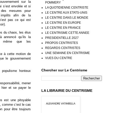
gouvernement sur la
POMMERY
i s’est envolée et si
LA QUOTIDIENNE CENTRISTE
it des mesures pour
LE CENTRE AUX ETATS-UNIS
 impôts afin de la
LE CENTRE DANS LE MONDE
n’est pas ce qui est
LE CENTRE EN EUROPE
oir).
LE CENTRE EN FRANCE
es du chaos, les élus
LE CENTRISME CETTE ANNEE
à annoncé qu’ils la
PRESIDENTIELLE 2027
de même que les
PROPOS CENTRISTES
REGARDS CENTRISTES
UNE SEMAINE EN CENTRISME
e à cette motion de
VUES DU CENTRE
que le gouvernement
Chercher sur Le Centrisme
n populisme honteux
esponsabilité, mener
t hier et se payer le
LA LIBRAIRIE DU CENTRISME
es est une pitoyable
s, comme c’est le cas
on pour être toujours