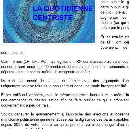
pour punir le 
dette publique qu
celui-ci prena
augmenter les
réduire (ce qui 
prévu par le pouv
Et les extrémist
de LFI, ont déj
voteraient, 
communistes.
Ces mêmes (LR, LFI, PC mais également RN qui s’associerait sans dout
censure) sont ceux qui demandaient encore voici quelques semaines 
dépense plus en parlant même de «cagnotte cachée»!
Ils n’ont pas cessé de harceler ce dernier avec des arguments d’u
uniquement pour se faire de la popularité et dans une totale irresponsabilité.
Et les voilà qui viennent, avec le même populisme honteux et la même irr
une campagne de déstabilisation afin de faire oublier ce qu’ils prônaien
gouvernement à peu de frais.
Vouloir censurer le gouvernement à l’approche des élections européenn
manœuvre politicienne qui ne rehausse pas la dignité de ces partis capable
depuis 2017, de voter contre ce qu’ils prônent, voire de changer d’opini