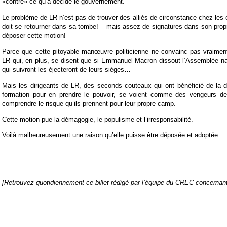
«contre» ce qu’a décidé le gouvernement.
Le problème de LR n’est pas de trouver des alliés de circonstance chez les 
doit se retourner dans sa tombe! – mais assez de signatures dans son pro
déposer cette motion!
Parce que cette pitoyable manœuvre politicienne ne convainc pas vraime
LR qui, en plus, se disent que si Emmanuel Macron dissout l’Assemblée nat
qui suivront les éjecteront de leurs sièges…
Mais les dirigeants de LR, des seconds couteaux qui ont bénéficié de la 
formation pour en prendre le pouvoir, se voient comme des vengeurs de
comprendre le risque qu’ils prennent pour leur propre camp.
Cette motion pue la démagogie, le populisme et l’irresponsabilité.
Voilà malheureusement une raison qu’elle puisse être déposée et adoptée…
[Retrouvez quotidiennement ce billet rédigé par l’équipe du CREC concernant 