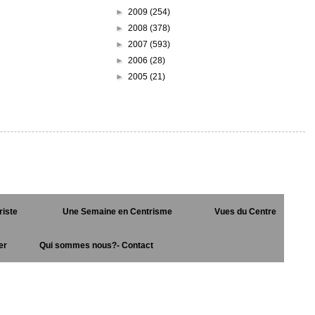
►
2009
(254)
►
2008
(378)
►
2007
(593)
►
2006
(28)
►
2005
(21)
riste
Une Semaine en Centrisme
Vues du Centre
er
Qui sommes nous?- Contact