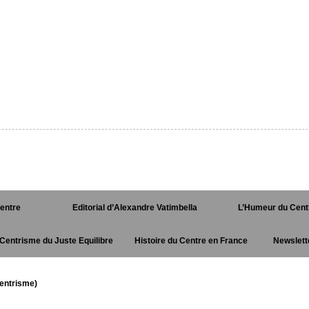
Centre
Editorial d’Alexandre Vatimbella
L’Humeur du Cent
Centrisme du Juste Equilibre
Histoire du Centre en France
Newslett
entrisme)