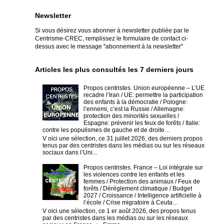
Newsletter
Si vous désirez vous abonner à newsletter publiée par le
Centrisme-CREC,
remplissez le formulaire de contact ci-
dessus avec le message "abonnement à la newsletter"
Articles les plus consultés les 7 derniers jours
Propos centristes. Union européenne – L’UE
recadre l’Iran / UE: permettre la participation
des enfants à la démocratie / Pologne:
l’ennemi, c’est la Russie / Allemagne:
protection des minorités sexuelles /
Espagne: prévenir les feux de forêts / Italie:
contre les populismes de gauche et de droite…
V oici une sélection, ce 31 juillet 2026, des derniers propos
tenus par des centristes dans les médias ou sur les réseaux
sociaux dans l’Uni...
Propos centristes. France – Loi intégrale sur
les violences contre les enfants et les
femmes / Protection des animaux / Feux de
forêts / Dérèglement climatique / Budget
2027 / Croissance / Intelligence artificielle à
l’école / Crise migratoire à Ceuta…
V oici une sélection, ce 1 er août 2026, des propos tenus
par des centristes dans les médias ou sur les réseaux