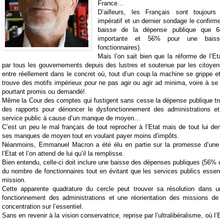
France…
D’ailleurs, les Français sont toujour
impératif et un dernier sondage le confir
baisse de la dépense publique que 
importante et 56% pour une bai
fonctionnaires).
Mais l’on sait bien que la réforme de l’E
par tous les gouvernements depuis des lustres et soutenue par les citoyen
entre réellement dans le concret où, tout d’un coup la machine se grippe 
trouve des motifs impérieux pour ne pas agir ou agir ad minima, voire à se p
pourtant promis ou demandé!.
Même la Cour des comptes qui fustigent sans cesse la dépense publique tro
des rapports pour dénoncer le dysfonctionnement des administrations e
service public à cause d’un manque de moyen…
C’est un peu le mal français de tout reprocher à l’Etat mais de tout lui de
ses manques de moyen tout en voulant payer moins d’impôts.
Néanmoins, Emmanuel Macron a été élu en partie sur la promesse d’une 
l’Etat et l’on attend de lui qu’il la remplisse.
Bien entendu, celle-ci doit inclure une baisse des dépenses publiques (56% d
du nombre de fonctionnaires tout en évitant que les services publics essenti
mission.
Cette apparente quadrature du cercle peut trouver sa résolution dans u
fonctionnement des administrations et une réorientation des missions de 
concentration sur l’essentiel.
Sans en revenir à la vision conservatrice, reprise par l’ultralibéralisme, où l’