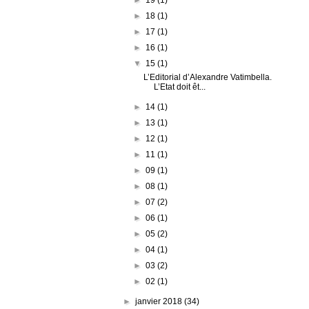
►
18
(1)
►
17
(1)
►
16
(1)
▼
15
(1)
L’Editorial d’Alexandre Vatimbella.
L’Etat doit êt...
►
14
(1)
►
13
(1)
►
12
(1)
►
11
(1)
►
09
(1)
►
08
(1)
►
07
(2)
►
06
(1)
►
05
(2)
►
04
(1)
►
03
(2)
►
02
(1)
►
janvier 2018
(34)