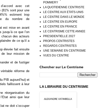
POMMERY
s d’accord avec cet
LA QUOTIDIENNE CENTRISTE
me (81% sont pour une
LE CENTRE AUX ETATS-UNIS
64%% estiment trop
LE CENTRE DANS LE MONDE
sse du nombre de
LE CENTRE EN EUROPE
LE CENTRE EN FRANCE
tat est mise en avant
LE CENTRISME CETTE ANNEE
s jusqu’à ce que l’on
PRESIDENTIELLE 2027
et chacun des acteurs
laindre de ce qu’il a
PROPOS CENTRISTES
REGARDS CENTRISTES
p élevée fait ensuite
UNE SEMAINE EN CENTRISME
t de leur mission de
VUES DU CENTRE
mander et de fustiger
Chercher sur Le Centrisme
véritable réforme de
u PIB aujourd’hui) et
els faillissent à leur
LA LIBRAIRIE DU CENTRISME
ne réorganisation du
l’Etat ainsi que leur
Etat ne doit s’occuper