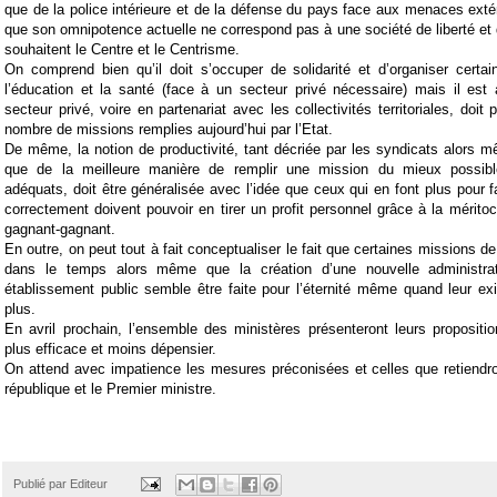
que de la police intérieure et de la défense du pays face aux menaces extéri
que son omnipotence actuelle ne correspond pas à une société de liberté et 
souhaitent le Centre et le Centrisme.
On comprend bien qu’il doit s’occuper de solidarité et d’organiser certa
l’éducation et la santé (face à un secteur privé nécessaire) mais il est
secteur privé, voire en partenariat avec les collectivités territoriales, doit 
nombre de missions remplies aujourd’hui par l’Etat.
De même, la notion de productivité, tant décriée par les syndicats alors mêm
que de la meilleure manière de remplir une mission du mieux possi
adéquats, doit être généralisée avec l’idée que ceux qui en font plus pour fa
correctement doivent pouvoir en tirer un profit personnel grâce à la méritoc
gagnant-gagnant.
En outre, on peut tout à fait conceptualiser le fait que certaines missions de 
dans le temps alors même que la création d’une nouvelle administra
établissement public semble être faite pour l’éternité même quand leur exi
plus.
En avril prochain, l’ensemble des ministères présenteront leurs propositio
plus efficace et moins dépensier.
On attend avec impatience les mesures préconisées et celles que retiendro
république et le Premier ministre.
Publié par
Editeur