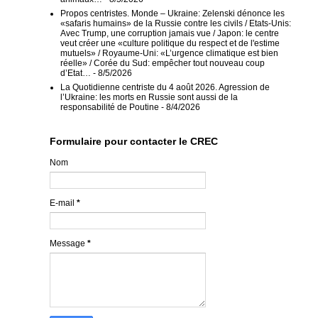
Propos centristes. Monde – Ukraine: Zelenski dénonce les
«safaris humains» de la Russie contre les civils / Etats-Unis:
Avec Trump, une corruption jamais vue / Japon: le centre
veut créer une «culture politique du respect et de l'estime
mutuels» / Royaume-Uni: «L’urgence climatique est bien
réelle» / Corée du Sud: empêcher tout nouveau coup
d’Etat…
- 8/5/2026
La Quotidienne centriste du 4 août 2026. Agression de
l’Ukraine: les morts en Russie sont aussi de la
responsabilité de Poutine
- 8/4/2026
Formulaire pour contacter le CREC
Nom
E-mail
*
Message
*