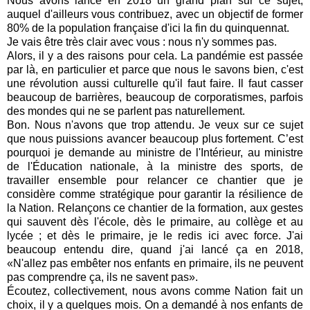
Nous avons lancé en 2018 un grand plan sur ce sujet,
auquel d'ailleurs vous contribuez, avec un objectif de former
80% de la population française d'ici la fin du quinquennat.
Je vais être très clair avec vous : nous n'y sommes pas.
Alors, il y a des raisons pour cela. La pandémie est passée
par là, en particulier et parce que nous le savons bien, c'est
une révolution aussi culturelle qu'il faut faire. Il faut casser
beaucoup de barrières, beaucoup de corporatismes, parfois
des mondes qui ne se parlent pas naturellement.
Bon. Nous n'avons que trop attendu. Je veux sur ce sujet
que nous puissions avancer beaucoup plus fortement. C’est
pourquoi je demande au ministre de l'Intérieur, au ministre
de l'Éducation nationale, à la ministre des sports, de
travailler ensemble pour relancer ce chantier que je
considère comme stratégique pour garantir la résilience de
la Nation. Relançons ce chantier de la formation, aux gestes
qui sauvent dès l'école, dès le primaire, au collège et au
lycée ; et dès le primaire, je le redis ici avec force. J'ai
beaucoup entendu dire, quand j'ai lancé ça en 2018,
«N'allez pas embêter nos enfants en primaire, ils ne peuvent
pas comprendre ça, ils ne savent pas».
Écoutez, collectivement, nous avons comme Nation fait un
choix, il y a quelques mois. On a demandé à nos enfants de