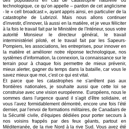
des populations en cas de catastrophe naturelle ou
technologique, ce qu’on appelle – pardon de cet anglicisme
- le « cell broadcast », ayant appris ainsi, en particulier de la
catastrophe de Lubrizol. Mais nous allons continuer
d'investir, d'innover, là aussi en la matière, et je veux féliciter
à la fois le travail fait par le Ministère de l'Intérieur, sous votre
autorité Monsieur le directeur général, le travail
interministériel piloté, et le travail fait par les Sapeurs-
Pompiers, les associations, les entreprises, pour innover en
la matière et améliorer notre réponse technologique, nos
systèmes d'information, la connexion, la connaissance sur le
terrain pour à chaque fois permettre de mieux prévenir,
mieux alerter, gagner du temps dans la bataille, car vous le
savez mieux que moi, c'est ce qui est vital.
Et parce que les catastrophes ne s'arrêtent pas aux
frontières nationales, je souhaite aussi que cette loi se
construise avec une vision européenne. Européens, nous le
sommes dans l'urgence quand il s'agit d'être solidaire, et
vous l'avez formidablement démontré, encore une fois l'été
dernier, par l'envoi de formations militaires, de Canadairs de
la Sécurité civile, d'équipes dédiées pour porter secours à
nos voisins frappés par des feux géants, partout en
Méditerranée, de la rive Nord à la rive Sud. Vous avez été