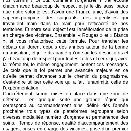
nos voisins ? Si oui, comment l'organiser ? J'ai écouté
chacun avec beaucoup de respect et je le dis aussi parce
que notre volonté est d'avoir une France unie, d'avoir des
sapeurs-pompiers, des soignants, des urgentistes qui
travaillent main dans la main pour l'efficacité de nos
territoires. Et notre seul objectif est l'amélioration de la prise
en charge des victimes. Ensemble. « Rouges » et « Blancs
», si vous m’autorisez cette formule. Pour trancher les
débats qui durent depuis des années autour de la bonne
organisation, et je le dis parce qu’on sait les désaccords et
j'ai beaucoup de respect pour toutes celles et ceux qui, avec
la même foi, le même engagement, portent ces messages.
Je crois que la loi permet une avancée majeure en ce
qu'elle permet d'avancer sur le chemin du pragmatisme,
c'est-à-dire utiliser cette voie qui a fait l’unanimité, celle de
l'expérimentation.
Concrètement, seront mises en place dans une zone de
défense - en quelque sorte une grande région qui
correspond au commandement ainsi défini- dès l'année
prochaine trois types de plateformes regroupant selon
diverses modalités numéro d'urgence et permanence des
soins. Temps de réponse, qualité d'accompagnement des
usagers, prises en charge des victimes, prise d'un premier