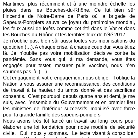
Maritimes, plus récemment et à une moindre échelle les
pluies dans les Bouches-du-Rhône. Ce fut bien sûr
l’incendie de Notre-Dame de Paris où la brigade de
Sapeurs-Pompiers sauva ce joyau du patrimoine mondial,
les feux aussi de forêts comme cet été dans le Var et dans
les Bouches-du-Rhône et les terribles feux de l’été 2017.
Je n’oublie pas, bien sûr aussi toutes vos mobilisations du
quotidien (…). A chaque crise, à chaque coup dur, vous étiez
là. Je n’oublie pas votre mobilisation décisive contre la
pandémie. Sans vous qui, à ma demande, vous êtes
engagés pour tester, mesurer puis vacciner, nous n’en
saurions pas là. (…)
Cet engagement, votre engagement nous oblige. Il oblige la
Nation à vous assurer une reconnaissance, des conditions
de travail à la hauteur du temps donné et des sacrifices
consentis. C’est pourquoi, depuis quatre ans et demi, je me
suis, avec l’ensemble du Gouvernement et en premier lieu
les ministres de l’Intérieur successifs, mobilisé avec force
pour la grande famille des sapeurs-pompiers.
Nous avons très tôt lancé un travail au long cours pour
élaborer une loi fondatrice pour notre modèle de sécurité
civile. Oui, nous y sommes. Le texte visant à consolider