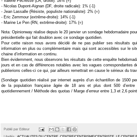
- Valérie Pécresse (LR, droite): 16% (=)
- Nicolas Dupont-Aignan (DF, droite radicale): 1% (-1)
- Jean Lassalle (Résiste, populiste nationaliste): 2% (=)
- Eric Zemmour (extrême-droite): 14% (-1)
- Marine Le Pen (RN, extrême-droite): 17% (=)
Nota: Opinionway réalise depuis le 20 janvier un sondage hebdomadaire pour
présidentielle qui fait doublon avec ce sondage quotidien.
Pour cette raison nous avons décidé de ne pas publier ses résultats q
information en plus ou complémentaire mais qui sont accessibles sur le site 
chaine d’information en continu.
Bien évidemment, nous observons les résultats de cette enquête hebdomada
jours et en cas de différences notables avec les vagues correspondantes 
publierions celles-ci ce qui, par ailleurs remettrait en cause le sérieux du travai
(Sondage quotidien réalisé par internet auprès d’un échantillon de 1500 pe
de la population française âgée de 18 ans et plus dont 500 d’entre 
quotidiennement / Méthode des quotas / Marge d’erreur entre 1,3 et 2,6 points 
Publié par
Editeur
Libellés :
ACTUALITES DU CENTRE
,
CENTRE/CENTRISME/CENTRISTE
,
LE CENTRE 