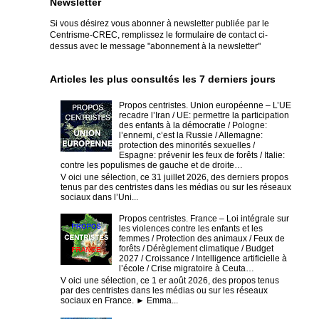
Newsletter
Si vous désirez vous abonner à newsletter publiée par le
Centrisme-CREC,
remplissez le formulaire de contact ci-
dessus avec le message "abonnement à la newsletter"
Articles les plus consultés les 7 derniers jours
Propos centristes. Union européenne – L’UE
recadre l’Iran / UE: permettre la participation
des enfants à la démocratie / Pologne:
l’ennemi, c’est la Russie / Allemagne:
protection des minorités sexuelles /
Espagne: prévenir les feux de forêts / Italie:
contre les populismes de gauche et de droite…
V oici une sélection, ce 31 juillet 2026, des derniers propos
tenus par des centristes dans les médias ou sur les réseaux
sociaux dans l’Uni...
Propos centristes. France – Loi intégrale sur
les violences contre les enfants et les
femmes / Protection des animaux / Feux de
forêts / Dérèglement climatique / Budget
2027 / Croissance / Intelligence artificielle à
l’école / Crise migratoire à Ceuta…
V oici une sélection, ce 1 er août 2026, des propos tenus
par des centristes dans les médias ou sur les réseaux
sociaux en France. ► Emma...