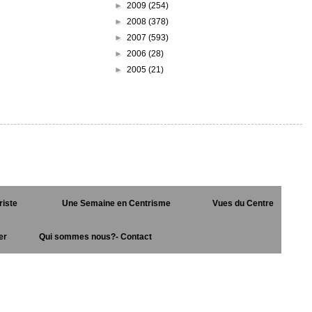
►
2009
(254)
►
2008
(378)
►
2007
(593)
►
2006
(28)
►
2005
(21)
riste
Une Semaine en Centrisme
Vues du Centre
er
Qui sommes nous?- Contact