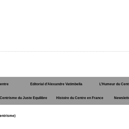
Centre
Editorial d’Alexandre Vatimbella
L’Humeur du Cent
Centrisme du Juste Equilibre
Histoire du Centre en France
Newslett
entrisme)