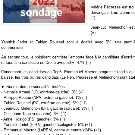
Valérie Pécresse est tro
devançant Eric Zemmou
-1).
Jean-Luc Mélenchon es
(=).
Yannick Jadot et Fabien Roussel sont à égalité avec 5%, une premiè
communiste.
Au second tour, le président centriste l’emporte face à la candidate d’extrê
et face à la candidate de Droite avec 53%- 47% (=).
Concernant les candidats du Top5, Emmanuel Macron progresse tandis qu
baisse, les trois autres candidats (Le Pen, Pécresse et Mélenchon) sont stab
► Scores des personnalités testées:
- Nathalie Artaud (LO, extrême-gauche): 0% (=)
- Philippe Poutou (NPA, extrême-gauche): 1% (=)
- Fabien Roussel (PC, extrême-gauche): 5%:(+1)
- Jean-Luc Mélenchon (LFI, gauche radicale): 9% (=)
- Christiane Taubira (gauche): 3% (-1)
- Anne Hidalgo (PS, gauche): 3% (=)
- Yannick Jadot (EELV, gauche écologiste): 5% (+1)
- Emmanuel Macron (LaREM, centre et central):24% (+1)