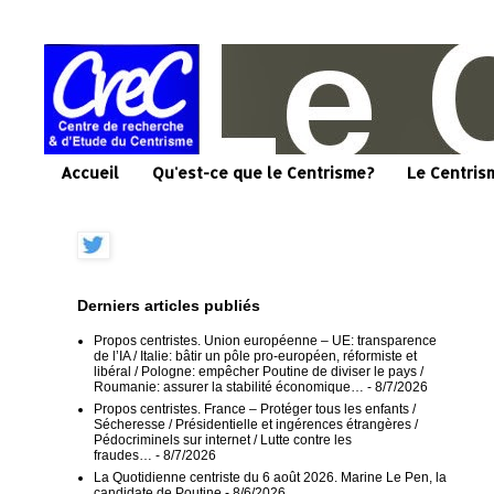
Accueil
Qu'est-ce que le Centrisme?
Le Centris
Derniers articles publiés
Propos centristes. Union européenne – UE: transparence
de l’IA / Italie: bâtir un pôle pro-européen, réformiste et
libéral / Pologne: empêcher Poutine de diviser le pays /
Roumanie: assurer la stabilité économique…
- 8/7/2026
Propos centristes. France – Protéger tous les enfants /
Sécheresse / Présidentielle et ingérences étrangères /
Pédocriminels sur internet / Lutte contre les
fraudes…
- 8/7/2026
La Quotidienne centriste du 6 août 2026. Marine Le Pen, la
candidate de Poutine
- 8/6/2026