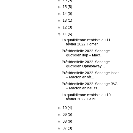
►
15
(5)
►
14
(5)
►
13
(1)
►
12
(3)
▼
11
(6)
La quotidienne centriste du 11
février 2022. Fomen...
Présidentielle 2022. Sondage
quotidien Ifop – Macr...
Présidentielle 2022. Sondage
quotidien Opinionway ...
Présidentielle 2022. Sondage Ipsos
– Macron en têt...
Présidentielle 2022. Sondage BVA
– Macron en hauss...
La quotidienne centriste du 10
février 2022. Le nu...
►
10
(4)
►
09
(5)
►
08
(6)
►
07
(3)