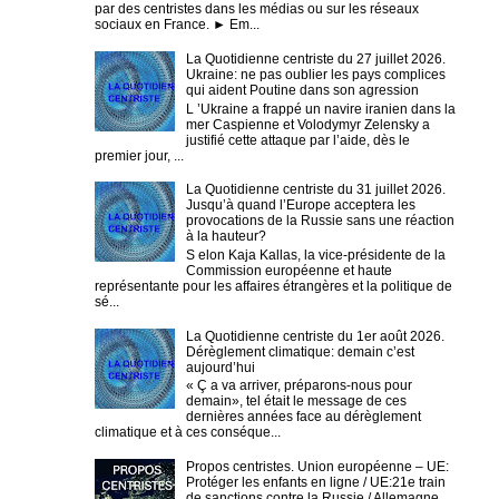
par des centristes dans les médias ou sur les réseaux
sociaux en France. ► Em...
La Quotidienne centriste du 27 juillet 2026.
Ukraine: ne pas oublier les pays complices
qui aident Poutine dans son agression
L ’Ukraine a frappé un navire iranien dans la
mer Caspienne et Volodymyr Zelensky a
justifié cette attaque par l’aide, dès le
premier jour, ...
La Quotidienne centriste du 31 juillet 2026.
Jusqu’à quand l’Europe acceptera les
provocations de la Russie sans une réaction
à la hauteur?
S elon Kaja Kallas, la vice-présidente de la
Commission européenne et haute
représentante pour les affaires étrangères et la politique de
sé...
La Quotidienne centriste du 1er août 2026.
Dérèglement climatique: demain c’est
aujourd’hui
« Ç a va arriver, préparons-nous pour
demain», tel était le message de ces
dernières années face au dérèglement
climatique et à ces conséque...
Propos centristes. Union européenne – UE:
Protéger les enfants en ligne / UE:21e train
de sanctions contre la Russie / Allemagne,