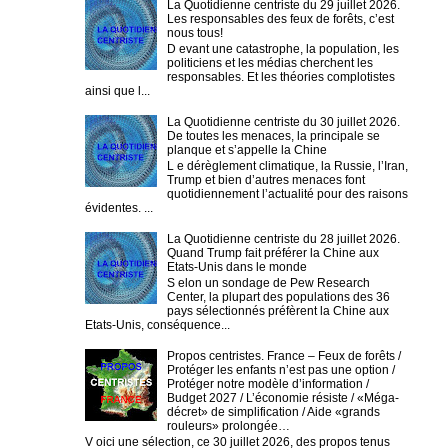
La Quotidienne centriste du 29 juillet 2026.
Les responsables des feux de forêts, c’est
nous tous!
D evant une catastrophe, la population, les
politiciens et les médias cherchent les
responsables. Et les théories complotistes
ainsi que l...
La Quotidienne centriste du 30 juillet 2026.
De toutes les menaces, la principale se
planque et s’appelle la Chine
L e dérèglement climatique, la Russie, l’Iran,
Trump et bien d’autres menaces font
quotidiennement l’actualité pour des raisons
évidentes. ...
La Quotidienne centriste du 28 juillet 2026.
Quand Trump fait préférer la Chine aux
Etats-Unis dans le monde
S elon un sondage de Pew Research
Center, la plupart des populations des 36
pays sélectionnés préfèrent la Chine aux
Etats-Unis, conséquence...
Propos centristes. France – Feux de forêts /
Protéger les enfants n’est pas une option /
Protéger notre modèle d’information /
Budget 2027 / L’économie résiste / «Méga-
décret» de simplification / Aide «grands
rouleurs» prolongée…
V oici une sélection, ce 30 juillet 2026, des propos tenus