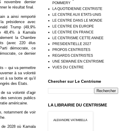
5 novembre dernier
POMMERY
ner le résultat final.
LA QUOTIDIENNE CENTRISTE
LE CENTRE AUX ETATS-UNIS
cain a ainsi remporté
LE CENTRE DANS LE MONDE
la présidence avec
LE CENTRE EN EUROPE
Donald Trump (49,9%
re 48,4% à Kamala
LE CENTRE EN FRANCE
galement la Chambre
LE CENTRISME CETTE ANNEE
nts (avec 220 élus
PRESIDENTIELLE 2027
Parti démocrate, ce
PROPOS CENTRISTES
émocrate, ce dernier
REGARDS CENTRISTES
UNE SEMAINE EN CENTRISME
VUES DU CENTRE
ts – qui va permettre
ouverner à sa volonté
t à sa botte et qu’il
Chercher sur Le Centrisme
ongrès des Etats.
de sa volonté d’agir
 des services publics
ratie américaine.
LA LIBRAIRIE DU CENTRISME
te, notamment de voir
che.
ue de 2028 où Kamala