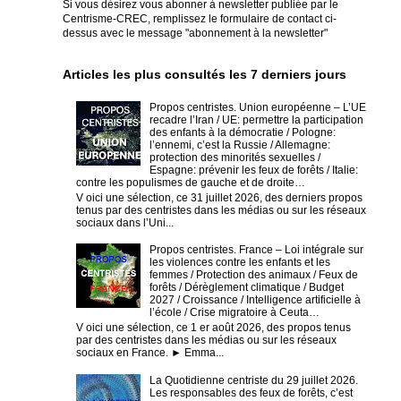
Si vous désirez vous abonner à newsletter publiée par le
Centrisme-CREC,
remplissez le formulaire de contact ci-
dessus avec le message "abonnement à la newsletter"
Articles les plus consultés les 7 derniers jours
Propos centristes. Union européenne – L’UE
recadre l’Iran / UE: permettre la participation
des enfants à la démocratie / Pologne:
l’ennemi, c’est la Russie / Allemagne:
protection des minorités sexuelles /
Espagne: prévenir les feux de forêts / Italie:
contre les populismes de gauche et de droite…
V oici une sélection, ce 31 juillet 2026, des derniers propos
tenus par des centristes dans les médias ou sur les réseaux
sociaux dans l’Uni...
Propos centristes. France – Loi intégrale sur
les violences contre les enfants et les
femmes / Protection des animaux / Feux de
forêts / Dérèglement climatique / Budget
2027 / Croissance / Intelligence artificielle à
l’école / Crise migratoire à Ceuta…
V oici une sélection, ce 1 er août 2026, des propos tenus
par des centristes dans les médias ou sur les réseaux
sociaux en France. ► Emma...
La Quotidienne centriste du 29 juillet 2026.
Les responsables des feux de forêts, c’est