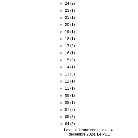
►
24
(2)
►
23
(1)
►
21
(1)
►
20
(1)
►
19
(1)
►
18
(1)
►
17
(2)
►
16
(1)
►
15
(2)
►
14
(1)
►
13
(3)
►
12
(1)
►
11
(1)
►
09
(1)
►
08
(1)
►
07
(2)
►
05
(3)
▼
04
(3)
La quotidienne centriste du 4
décembre 2024. Le PS...