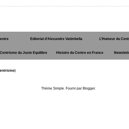
Centre
Editorial d’Alexandre Vatimbella
L’Humeur du Cent
Centrisme du Juste Equilibre
Histoire du Centre en France
Newslett
entrisme)
Thème Simple. Fourni par
Blogger
.