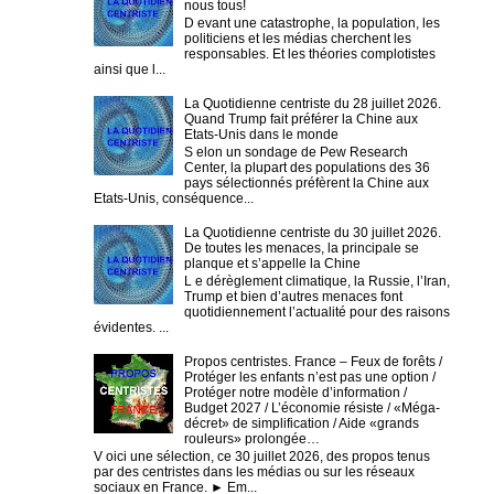
nous tous!
D evant une catastrophe, la population, les
politiciens et les médias cherchent les
responsables. Et les théories complotistes
ainsi que l...
La Quotidienne centriste du 28 juillet 2026.
Quand Trump fait préférer la Chine aux
Etats-Unis dans le monde
S elon un sondage de Pew Research
Center, la plupart des populations des 36
pays sélectionnés préfèrent la Chine aux
Etats-Unis, conséquence...
La Quotidienne centriste du 30 juillet 2026.
De toutes les menaces, la principale se
planque et s’appelle la Chine
L e dérèglement climatique, la Russie, l’Iran,
Trump et bien d’autres menaces font
quotidiennement l’actualité pour des raisons
évidentes. ...
Propos centristes. France – Feux de forêts /
Protéger les enfants n’est pas une option /
Protéger notre modèle d’information /
Budget 2027 / L’économie résiste / «Méga-
décret» de simplification / Aide «grands
rouleurs» prolongée…
V oici une sélection, ce 30 juillet 2026, des propos tenus
par des centristes dans les médias ou sur les réseaux
sociaux en France. ► Em...