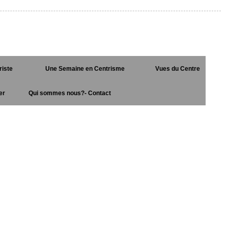
riste
Une Semaine en Centrisme
Vues du Centre
er
Qui sommes nous?- Contact