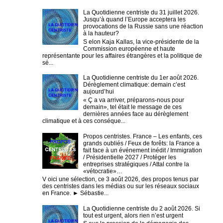
La Quotidienne centriste du 31 juillet 2026.
Jusqu’à quand l’Europe acceptera les
provocations de la Russie sans une réaction
à la hauteur?
S elon Kaja Kallas, la vice-présidente de la
Commission européenne et haute
représentante pour les affaires étrangères et la politique de
sé...
La Quotidienne centriste du 1er août 2026.
Dérèglement climatique: demain c’est
aujourd’hui
« Ç a va arriver, préparons-nous pour
demain», tel était le message de ces
dernières années face au dérèglement
climatique et à ces conséque...
Propos centristes. France – Les enfants, ces
grands oubliés / Feux de forêts: la France a
fait face à un événement inédit / Immigration
/ Présidentielle 2027 / Protéger les
entreprises stratégiques / Attal contre la
«vétocratie»…
V oici une sélection, ce 3 août 2026, des propos tenus par
des centristes dans les médias ou sur les réseaux sociaux
en France. ► Sébastie...
La Quotidienne centriste du 2 août 2026. Si
tout est urgent, alors rien n’est urgent