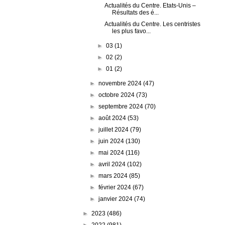
Actualités du Centre. Etats-Unis –
Résultats des é...
Actualités du Centre. Les centristes
les plus favo...
►
03
(1)
►
02
(2)
►
01
(2)
►
novembre 2024
(47)
►
octobre 2024
(73)
►
septembre 2024
(70)
►
août 2024
(53)
►
juillet 2024
(79)
►
juin 2024
(130)
►
mai 2024
(116)
►
avril 2024
(102)
►
mars 2024
(85)
►
février 2024
(67)
►
janvier 2024
(74)
►
2023
(486)
►
2022
(981)