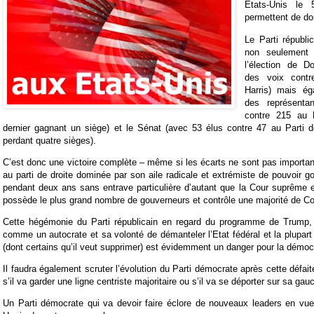
Etats-Unis le 
permettent de don
Le Parti républi
non seulement 
l’élection de 
des voix cont
Harris) mais é
des représenta
contre 215 au 
dernier gagnant un siège) et le Sénat (avec 53 élus contre 47 au Parti d
perdant quatre sièges).
C’est donc une victoire complète – même si les écarts ne sont pas importan
au parti de droite dominée par son aile radicale et extrémiste de pouvoir g
pendant deux ans sans entrave particulière d’autant que la Cour suprême es
possède le plus grand nombre de gouverneurs et contrôle une majorité de C
Cette hégémonie du Parti républicain en regard du programme de Trump, 
comme un autocrate et sa volonté de démanteler l’Etat fédéral et la plupart
(dont certains qu’il veut supprimer) est évidemment un danger pour la démoc
Il faudra également scruter l’évolution du Parti démocrate après cette défai
s’il va garder une ligne centriste majoritaire ou s’il va se déporter sur sa gau
Un Parti démocrate qui va devoir faire éclore de nouveaux leaders en v