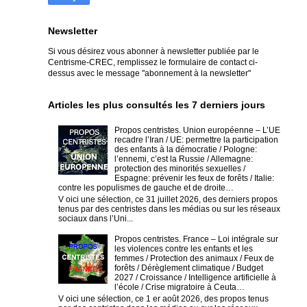
Newsletter
Si vous désirez vous abonner à newsletter publiée par le
Centrisme-CREC,
remplissez le formulaire de contact ci-
dessus avec le message "abonnement à la newsletter"
Articles les plus consultés les 7 derniers jours
Propos centristes. Union européenne – L’UE
recadre l’Iran / UE: permettre la participation
des enfants à la démocratie / Pologne:
l’ennemi, c’est la Russie / Allemagne:
protection des minorités sexuelles /
Espagne: prévenir les feux de forêts / Italie:
contre les populismes de gauche et de droite…
V oici une sélection, ce 31 juillet 2026, des derniers propos
tenus par des centristes dans les médias ou sur les réseaux
sociaux dans l’Uni...
Propos centristes. France – Loi intégrale sur
les violences contre les enfants et les
femmes / Protection des animaux / Feux de
forêts / Dérèglement climatique / Budget
2027 / Croissance / Intelligence artificielle à
l’école / Crise migratoire à Ceuta…
V oici une sélection, ce 1 er août 2026, des propos tenus