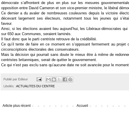
démocrate s’affrontent de plus en plus sur les mesures gouvernementale
opposition entre David Cameron et son vice-premier ministre, le libéral démo
Ce dernier a du avaler de nombreuses couleuvres depuis la victoire élect
décevant largement ses électeurs, notamment tous les jeunes qui s’éta
faveur.
Ainsi, si les élections avaient lieu aujourd’hui, les Libéraux-démocrates qu
sur 650 aux Communes, seraient laminés.
Il faut donc que le parti centriste retrouve de la crédibilité.
Ce qu’il tente de faire en ce moment en s’opposant fermement au projet
circonscriptions électorales des conservateurs.
Mais la décision qui pourrait sans doute le mieux être à même de redonn
centristes britanniques, serait de quitter le gouvernement.
Ce qui n’est pas exclu sans qu’aucune date ne soit avancée pour le moment
Publié par
Editeur
Libellés :
ACTUALITES DU CENTRE
Article plus récent
Accueil