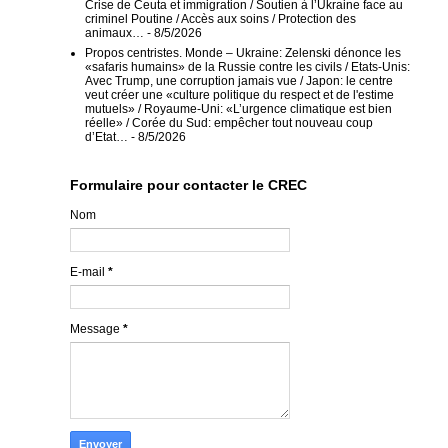
Crise de Ceuta et immigration / Soutien à l’Ukraine face au
criminel Poutine / Accès aux soins / Protection des
animaux…
- 8/5/2026
Propos centristes. Monde – Ukraine: Zelenski dénonce les
«safaris humains» de la Russie contre les civils / Etats-Unis:
Avec Trump, une corruption jamais vue / Japon: le centre
veut créer une «culture politique du respect et de l'estime
mutuels» / Royaume-Uni: «L’urgence climatique est bien
réelle» / Corée du Sud: empêcher tout nouveau coup
d’Etat…
- 8/5/2026
Formulaire pour contacter le CREC
Nom
E-mail
*
Message
*