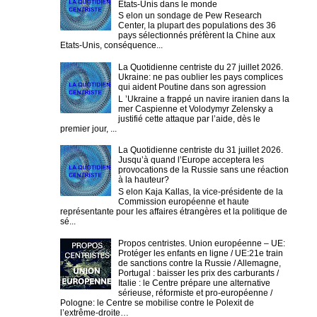
Etats-Unis dans le monde
S elon un sondage de Pew Research
Center, la plupart des populations des 36
pays sélectionnés préfèrent la Chine aux
Etats-Unis, conséquence...
La Quotidienne centriste du 27 juillet 2026.
Ukraine: ne pas oublier les pays complices
qui aident Poutine dans son agression
L ’Ukraine a frappé un navire iranien dans la
mer Caspienne et Volodymyr Zelensky a
justifié cette attaque par l’aide, dès le
premier jour, ...
La Quotidienne centriste du 31 juillet 2026.
Jusqu’à quand l’Europe acceptera les
provocations de la Russie sans une réaction
à la hauteur?
S elon Kaja Kallas, la vice-présidente de la
Commission européenne et haute
représentante pour les affaires étrangères et la politique de
sé...
Propos centristes. Union européenne – UE:
Protéger les enfants en ligne / UE:21e train
de sanctions contre la Russie / Allemagne,
Portugal : baisser les prix des carburants /
Italie : le Centre prépare une alternative
sérieuse, réformiste et pro-européenne /
Pologne: le Centre se mobilise contre le Polexit de
l’extrême-droite…