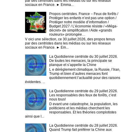
par des centristes dans les médias ou sur les réseaux
sociaux en France. ► Emma...
Propos centristes. France – Feux de forêts /
Protéger les enfants n’est pas une option /
Protéger notre modèle d’information /
Budget 2027 / L’économie résiste / «Méga-
décret» de simplification / Aide «grands
rouleurs» prolongée…
V oici une sélection, ce 30 juillet 2026, des propos tenus
par des centristes dans les médias ou sur les réseaux
sociaux en France. ► Em...
La Quotidienne centriste du 30 juillet 2026.
De toutes les menaces, la principale se
planque et s’appelle la Chine
L e dérèglement climatique, la Russie, l’Iran,
Trump et bien d’autres menaces font
quotidiennement l’actualité pour des raisons
évidentes. ...
La Quotidienne centriste du 29 juillet 2026.
Les responsables des feux de forêts, c’est
nous tous!
D evant une catastrophe, la population, les
politiciens et les médias cherchent les
responsables. Et les théories complotistes
ainsi que l...
La Quotidienne centriste du 28 juillet 2026.
Quand Trump fait préférer la Chine aux