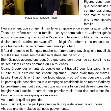
Figurez-vous que
que pendant des an
comme assistante
son mari et qu’elle
Madame & monsieur Fillon
une revue appart
famille.
Heureusement que son gentil mari le lui a rappelé encore que lui aussi oubli
Tenez, ce même ami de la famille – un type formidable et vraiment génér
euros à monsieur qui – oups! – l’avait complètement oublié et ne l’a don
déclaration de patrimoine avant d’être obligé d’en informer les enquêteurs 
pour les boulots de sa femme mentionnés plus haut.
Il faut dire que le million qu’a touché sa femme sans savoir qu’elle travailla
50.000 euros à une somme dérisoire (trois ans de smic…).
Bientôt, nous apprendrons peut-être que dans son travail de conseil, il ne s
de ses clients et des sommes qu’il a touchées.
Quand à deux des enfants du couple qui ont travaillé pour leur papa, ils on
lui dire qu’ils n’étaient pas encore diplômés – papa avait trop de travail 
faisaient ou où ils en étaient de leurs études – ou qu’ils ne pouvaient contin
lui parce qu’ils bossaient pour la campagne présidentielle de tonton Sarkozy.
Le problème dans tout cela, c’est que monsieur Fillon veut devenir président 
Imaginez qu’il oublie le nom de son premier ministre ou des codes nucléai
Poutine nous envoie quelques missiles.
Voire même qu’il est président.
Non, vraiment, on ne peut pas prendre le risque de le mettre à l’Elysée.
Ah, ces grands malades qui nous gouvernent…