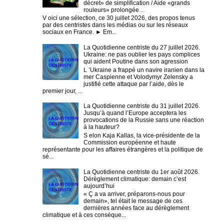
décret» de simplification / Aide «grands
rouleurs» prolongée…
V oici une sélection, ce 30 juillet 2026, des propos tenus
par des centristes dans les médias ou sur les réseaux
sociaux en France. ► Em...
La Quotidienne centriste du 27 juillet 2026.
Ukraine: ne pas oublier les pays complices
qui aident Poutine dans son agression
L ’Ukraine a frappé un navire iranien dans la
mer Caspienne et Volodymyr Zelensky a
justifié cette attaque par l’aide, dès le
premier jour, ...
La Quotidienne centriste du 31 juillet 2026.
Jusqu’à quand l’Europe acceptera les
provocations de la Russie sans une réaction
à la hauteur?
S elon Kaja Kallas, la vice-présidente de la
Commission européenne et haute
représentante pour les affaires étrangères et la politique de
sé...
La Quotidienne centriste du 1er août 2026.
Dérèglement climatique: demain c’est
aujourd’hui
« Ç a va arriver, préparons-nous pour
demain», tel était le message de ces
dernières années face au dérèglement
climatique et à ces conséque...