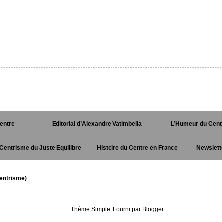
Centre
Editorial d’Alexandre Vatimbella
L’Humeur du Cent
Centrisme du Juste Equilibre
Histoire du Centre en France
Newslett
entrisme)
Thème Simple. Fourni par
Blogger
.