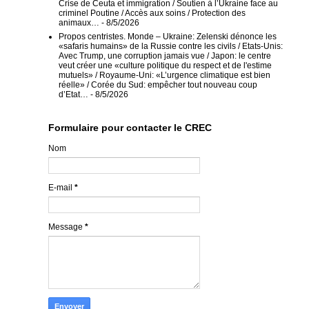
Crise de Ceuta et immigration / Soutien à l’Ukraine face au
criminel Poutine / Accès aux soins / Protection des
animaux…
- 8/5/2026
Propos centristes. Monde – Ukraine: Zelenski dénonce les
«safaris humains» de la Russie contre les civils / Etats-Unis:
Avec Trump, une corruption jamais vue / Japon: le centre
veut créer une «culture politique du respect et de l'estime
mutuels» / Royaume-Uni: «L’urgence climatique est bien
réelle» / Corée du Sud: empêcher tout nouveau coup
d’Etat…
- 8/5/2026
Formulaire pour contacter le CREC
Nom
E-mail
*
Message
*