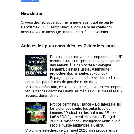
Newsletter
Si vous désirez vous abonner à newsletter publiée par le
Centrisme-CREC,
remplissez le formulaire de contact ci-
dessus avec le message "abonnement à la newsletter"
Articles les plus consultés les 7 derniers jours
Propos centristes. Union européenne – L’UE
recadre l’Iran / UE: permettre la participation
des enfants à la démocratie / Pologne:
l’ennemi, c’est la Russie / Allemagne:
protection des minorités sexuelles /
Espagne: prévenir les feux de forêts / Italie:
contre les populismes de gauche et de droite…
V oici une sélection, ce 31 juillet 2026, des derniers propos
tenus par des centristes dans les médias ou sur les réseaux
sociaux dans l’Uni...
Propos centristes. France – Loi intégrale sur
les violences contre les enfants et les
femmes / Protection des animaux / Feux de
forêts / Dérèglement climatique / Budget
2027 / Croissance / Intelligence artificielle à
l’école / Crise migratoire à Ceuta…
V oici une sélection, ce 1 er août 2026, des propos tenus