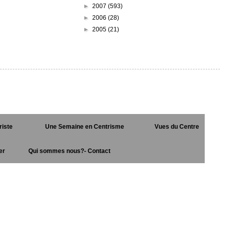
►
2007
(593)
►
2006
(28)
►
2005
(21)
riste
Une Semaine en Centrisme
Vues du Centre
er
Qui sommes nous?- Contact