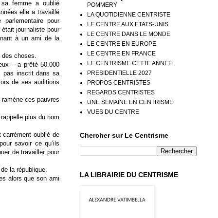
 sa femme a oublié
POMMERY
nées elle a travaillé
LA QUOTIDIENNE CENTRISTE
 parlementaire pour
LE CENTRE AUX ETATS-UNIS
 était journaliste pour
LE CENTRE DANS LE MONDE
enant à un ami de la
LE CENTRE EN EUROPE
LE CENTRE EN FRANCE
e des choses.
LE CENTRISME CETTE ANNEE
eux – a prêté 50.000
PRESIDENTIELLE 2027
c pas inscrit dans sa
lors de ses auditions
PROPOS CENTRISTES
REGARDS CENTRISTES
it, ramène ces pauvres
UNE SEMAINE EN CENTRISME
VUES DU CENTRE
e rappelle plus du nom
t carrément oublié de
Chercher sur Le Centrisme
pour savoir ce qu’ils
uer de travailler pour
de la république.
LA LIBRAIRIE DU CENTRISME
res alors que son ami