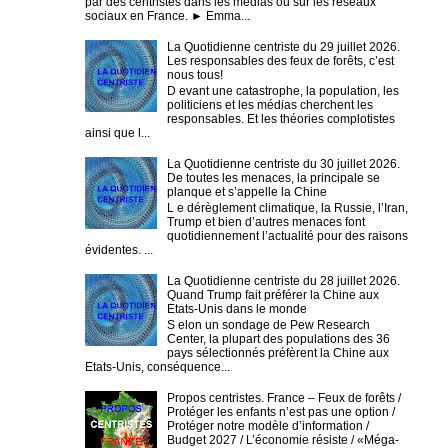
par des centristes dans les médias ou sur les réseaux
sociaux en France. ► Emma...
La Quotidienne centriste du 29 juillet 2026.
Les responsables des feux de forêts, c’est
nous tous!
D evant une catastrophe, la population, les
politiciens et les médias cherchent les
responsables. Et les théories complotistes
ainsi que l...
La Quotidienne centriste du 30 juillet 2026.
De toutes les menaces, la principale se
planque et s’appelle la Chine
L e dérèglement climatique, la Russie, l’Iran,
Trump et bien d’autres menaces font
quotidiennement l’actualité pour des raisons
évidentes. ...
La Quotidienne centriste du 28 juillet 2026.
Quand Trump fait préférer la Chine aux
Etats-Unis dans le monde
S elon un sondage de Pew Research
Center, la plupart des populations des 36
pays sélectionnés préfèrent la Chine aux
Etats-Unis, conséquence...
Propos centristes. France – Feux de forêts /
Protéger les enfants n’est pas une option /
Protéger notre modèle d’information /
Budget 2027 / L’économie résiste / «Méga-