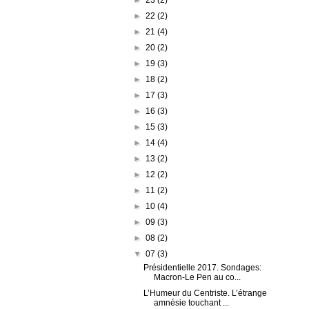
►
22
(2)
►
21
(4)
►
20
(2)
►
19
(3)
►
18
(2)
►
17
(3)
►
16
(3)
►
15
(3)
►
14
(4)
►
13
(2)
►
12
(2)
►
11
(2)
►
10
(4)
►
09
(3)
►
08
(2)
▼
07
(3)
Présidentielle 2017. Sondages:
Macron-Le Pen au co...
L’Humeur du Centriste. L’étrange
amnésie touchant ...