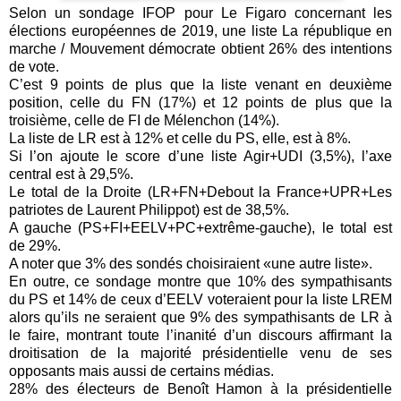
Selon un sondage IFOP pour Le Figaro concernant les
élections européennes de 2019, une liste La république en
marche / Mouvement démocrate obtient 26% des intentions
de vote.
C’est 9 points de plus que la liste venant en deuxième
position, celle du FN (17%) et 12 points de plus que la
troisième, celle de FI de Mélenchon (14%).
La liste de LR est à 12% et celle du PS, elle, est à 8%.
Si l’on ajoute le score d’une liste Agir+UDI (3,5%), l’axe
central est à 29,5%.
Le total de la Droite (LR+FN+Debout la France+UPR+Les
patriotes de Laurent Philippot) est de 38,5%.
A gauche (PS+FI+EELV+PC+extrême-gauche), le total est
de 29%.
A noter que 3% des sondés choisiraient «une autre liste».
En outre, ce sondage montre que 10% des sympathisants
du PS et 14% de ceux d’EELV voteraient pour la liste LREM
alors qu’ils ne seraient que 9% des sympathisants de LR à
le faire, montrant toute l’inanité d’un discours affirmant la
droitisation de la majorité présidentielle venu de ses
opposants mais aussi de certains médias.
28% des électeurs de Benoît Hamon à la présidentielle