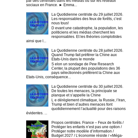
par des centristes dans les médias ou sur les réseaux
sociaux en France. ► Emma...
La Quotidienne centriste du 29 juillet 2026.
Les responsables des feux de forêts, c’est
nous tous!
D evant une catastrophe, la population, les
politiciens et les médias cherchent les
responsables. Et les théories complotistes
ainsi que l...
La Quotidienne centriste du 28 juillet 2026.
Quand Trump fait préférer la Chine aux
Etats-Unis dans le monde
S elon un sondage de Pew Research
Center, la plupart des populations des 36
pays sélectionnés préfèrent la Chine aux
Etats-Unis, conséquence...
La Quotidienne centriste du 30 juillet 2026.
De toutes les menaces, la principale se
planque et s’appelle la Chine
L e dérèglement climatique, la Russie, l’Iran,
Trump et bien d’autres menaces font
quotidiennement l’actualité pour des raisons
évidentes. ...
Propos centristes. France – Feux de forêts /
Protéger les enfants n’est pas une option /
Protéger notre modèle d’information /
Budget 2027 / L’économie résiste / «Méga-