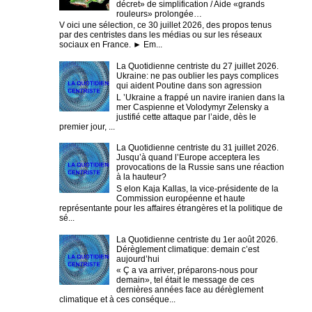
décret» de simplification / Aide «grands
rouleurs» prolongée…
V oici une sélection, ce 30 juillet 2026, des propos tenus
par des centristes dans les médias ou sur les réseaux
sociaux en France. ► Em...
La Quotidienne centriste du 27 juillet 2026.
Ukraine: ne pas oublier les pays complices
qui aident Poutine dans son agression
L ’Ukraine a frappé un navire iranien dans la
mer Caspienne et Volodymyr Zelensky a
justifié cette attaque par l’aide, dès le
premier jour, ...
La Quotidienne centriste du 31 juillet 2026.
Jusqu’à quand l’Europe acceptera les
provocations de la Russie sans une réaction
à la hauteur?
S elon Kaja Kallas, la vice-présidente de la
Commission européenne et haute
représentante pour les affaires étrangères et la politique de
sé...
La Quotidienne centriste du 1er août 2026.
Dérèglement climatique: demain c’est
aujourd’hui
« Ç a va arriver, préparons-nous pour
demain», tel était le message de ces
dernières années face au dérèglement
climatique et à ces conséque...