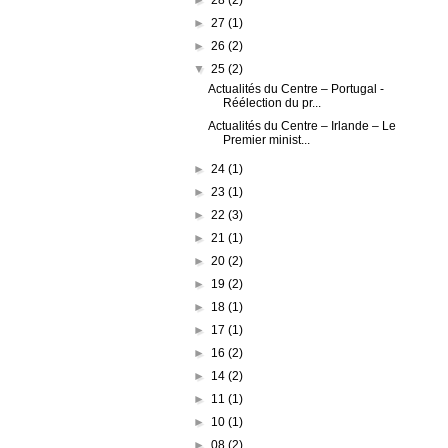
►
27
(1)
►
26
(2)
▼
25
(2)
Actualités du Centre – Portugal -
Réélection du pr...
Actualités du Centre – Irlande – Le
Premier minist...
►
24
(1)
►
23
(1)
►
22
(3)
►
21
(1)
►
20
(2)
►
19
(2)
►
18
(1)
►
17
(1)
►
16
(2)
►
14
(2)
►
11
(1)
►
10
(1)
►
08
(2)