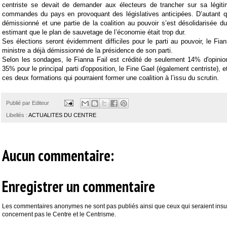
centriste se devait de demander aux électeurs de trancher sur sa légit
commandes du pays en provoquant des législatives anticipées. D’autant q
démissionné et une partie de la coalition au pouvoir s’est désolidarisée 
estimant que le plan de sauvetage de l’économie était trop dur.
Ses élections seront évidemment difficiles pour le parti au pouvoir, le Fian
ministre a déjà démissionné de la présidence de son parti.
Selon les sondages, le Fianna Fail est crédité de seulement 14% d'opinio
35% pour le principal parti d'opposition, le Fine Gael (également centriste), 
ces deux formations qui pourraient former une coalition à l’issu du scrutin.
Publié par
Editeur
Libellés :
ACTUALITES DU CENTRE
Aucun commentaire:
Enregistrer un commentaire
Les commentaires anonymes ne sont pas publiés ainsi que ceux qui seraient insul
concernent pas le Centre et le Centrisme.