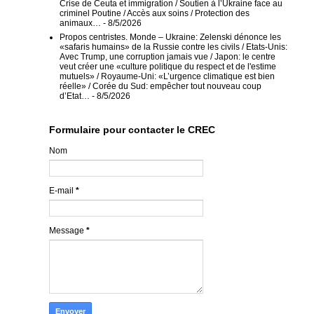
Crise de Ceuta et immigration / Soutien à l’Ukraine face au
criminel Poutine / Accès aux soins / Protection des
animaux…
- 8/5/2026
Propos centristes. Monde – Ukraine: Zelenski dénonce les
«safaris humains» de la Russie contre les civils / Etats-Unis:
Avec Trump, une corruption jamais vue / Japon: le centre
veut créer une «culture politique du respect et de l'estime
mutuels» / Royaume-Uni: «L’urgence climatique est bien
réelle» / Corée du Sud: empêcher tout nouveau coup
d’Etat…
- 8/5/2026
Formulaire pour contacter le CREC
Nom
E-mail
*
Message
*