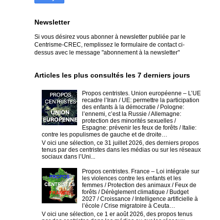
Newsletter
Si vous désirez vous abonner à newsletter publiée par le
Centrisme-CREC,
remplissez le formulaire de contact ci-
dessus avec le message "abonnement à la newsletter"
Articles les plus consultés les 7 derniers jours
Propos centristes. Union européenne – L’UE
recadre l’Iran / UE: permettre la participation
des enfants à la démocratie / Pologne:
l’ennemi, c’est la Russie / Allemagne:
protection des minorités sexuelles /
Espagne: prévenir les feux de forêts / Italie:
contre les populismes de gauche et de droite…
V oici une sélection, ce 31 juillet 2026, des derniers propos
tenus par des centristes dans les médias ou sur les réseaux
sociaux dans l’Uni...
Propos centristes. France – Loi intégrale sur
les violences contre les enfants et les
femmes / Protection des animaux / Feux de
forêts / Dérèglement climatique / Budget
2027 / Croissance / Intelligence artificielle à
l’école / Crise migratoire à Ceuta…
V oici une sélection, ce 1 er août 2026, des propos tenus