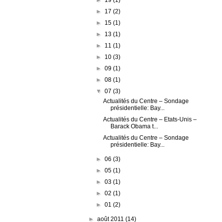
►
17
(2)
►
15
(1)
►
13
(1)
►
11
(1)
►
10
(3)
►
09
(1)
►
08
(1)
▼
07
(3)
Actualités du Centre – Sondage
présidentielle: Bay...
Actualités du Centre – Etats-Unis –
Barack Obama t...
Actualités du Centre – Sondage
présidentielle: Bay...
►
06
(3)
►
05
(1)
►
03
(1)
►
02
(1)
►
01
(2)
►
août 2011
(14)