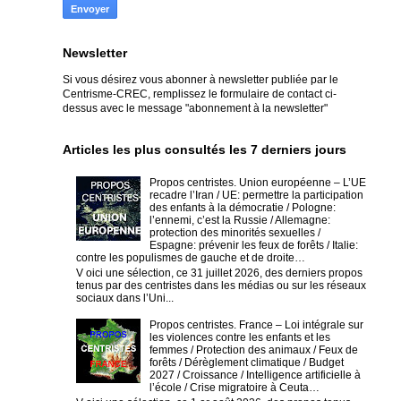
Newsletter
Si vous désirez vous abonner à newsletter publiée par le
Centrisme-CREC,
remplissez le formulaire de contact ci-
dessus avec le message "abonnement à la newsletter"
Articles les plus consultés les 7 derniers jours
Propos centristes. Union européenne – L’UE
recadre l’Iran / UE: permettre la participation
des enfants à la démocratie / Pologne:
l’ennemi, c’est la Russie / Allemagne:
protection des minorités sexuelles /
Espagne: prévenir les feux de forêts / Italie:
contre les populismes de gauche et de droite…
V oici une sélection, ce 31 juillet 2026, des derniers propos
tenus par des centristes dans les médias ou sur les réseaux
sociaux dans l’Uni...
Propos centristes. France – Loi intégrale sur
les violences contre les enfants et les
femmes / Protection des animaux / Feux de
forêts / Dérèglement climatique / Budget
2027 / Croissance / Intelligence artificielle à
l’école / Crise migratoire à Ceuta…