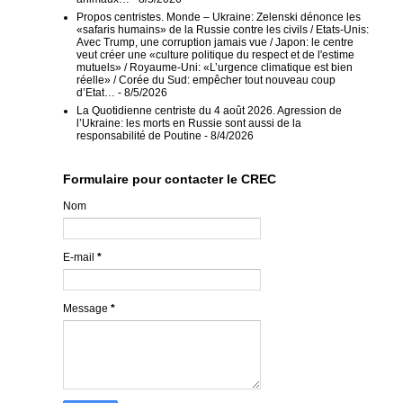
Propos centristes. Monde – Ukraine: Zelenski dénonce les
«safaris humains» de la Russie contre les civils / Etats-Unis:
Avec Trump, une corruption jamais vue / Japon: le centre
veut créer une «culture politique du respect et de l'estime
mutuels» / Royaume-Uni: «L’urgence climatique est bien
réelle» / Corée du Sud: empêcher tout nouveau coup
d’Etat…
- 8/5/2026
La Quotidienne centriste du 4 août 2026. Agression de
l’Ukraine: les morts en Russie sont aussi de la
responsabilité de Poutine
- 8/4/2026
Formulaire pour contacter le CREC
Nom
E-mail
*
Message
*