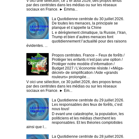
V oici une sélection, ce 1 er août 2026, des propos tenus
par des centristes dans les médias ou sur les réseaux
sociaux en France. ► Emma...
La Quotidienne centriste du 30 juillet 2026.
De toutes les menaces, la principale se
planque et s’appelle la Chine
L e dérèglement climatique, la Russie, l’Iran,
Trump et bien d’autres menaces font
quotidiennement l’actualité pour des raisons
évidentes. ...
Propos centristes. France – Feux de forêts /
Protéger les enfants n’est pas une option /
Protéger notre modèle d’information /
Budget 2027 / L’économie résiste / «Méga-
décret» de simplification / Aide «grands
rouleurs» prolongée…
V oici une sélection, ce 30 juillet 2026, des propos tenus
par des centristes dans les médias ou sur les réseaux
sociaux en France. ► Em...
La Quotidienne centriste du 29 juillet 2026.
Les responsables des feux de forêts, c’est
nous tous!
D evant une catastrophe, la population, les
politiciens et les médias cherchent les
responsables. Et les théories complotistes
ainsi que l...
La Quotidienne centriste du 28 juillet 2026.