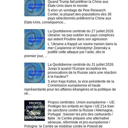
Quand Trump fait préférer la Chine aux
Etats-Unis dans le monde
S elon un sondage de Pew Research
Center, la plupart des populations des 36
pays sélectionnés préfèrent la Chine aux
Etats-Unis, conséquence...
La Quotidienne centriste du 27 juillet 2026.
Ukraine: ne pas oublier les pays complices
qui aident Poutine dans son agression
L ’Ukraine a frappé un navire iranien dans la
mer Caspienne et Volodymyr Zelensky a
justifié cette attaque par l’aide, dès le
premier jour, ...
La Quotidienne centriste du 31 juillet 2026.
Jusqu’à quand l’Europe acceptera les
provocations de la Russie sans une réaction
à la hauteur?
S elon Kaja Kallas, la vice-présidente de la
Commission européenne et haute
représentante pour les affaires étrangères et la politique de
sé...
Propos centristes. Union européenne – UE:
Protéger les enfants en ligne / UE:21e train
de sanctions contre la Russie / Allemagne,
Portugal : baisser les prix des carburants /
Italie : le Centre prépare une alternative
sérieuse, réformiste et pro-européenne /
Pologne: le Centre se mobilise contre le Polexit de