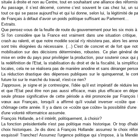
située à droite et non au Centre, tout en souhaitant une alliance des réformi
Au passage, il s’est décerné, comme c’est souvent le cas chez lui, un sati
tout ce qui se passe aujourd’hui et qui lui donne, selon lui, la légitimité de p
de Français à défaut d’avoir un poids politique suffisant au Parlement…
Extraits.
Que pensez-vous de la feuille de route du gouvernement pour les six mois à
Si l'on considère que la France est vraiment dans une situation critique
crash au ralenti, et que notre modèle social n'y résistera pas, alors les ann
sont très éloignées du nécessaire. (…) C'est de concret et de fort que no
mobilisation sur des décisions déterminées, robustes. Ce plan général de
mise en ordre du pays pour privilégier la production, pour soutenir ceux qui
la redéfinition de l'Etat, la stabilisation du droit et de la fiscalité, la simplifi
locales, cela ne se réalisera pas de manière anodine et sans déranger perso
La réduction drastique des dépenses publiques sur le quinquennat, le cont
future loi sur le marché du travail, n'est-ce rien?
J'approuve, je signe et je contresigne, l'idée qu'il est impératif de réduire 
et que l'Etat peut être non pas aussi efficace, mais plus efficace en dé
seule phrase significative de cette période a été prononcée par François
vœux aux Français, lorsqu'il a affirmé qu'il voulait inverser «coûte que
chômage cette année. Il y a dans ce «coûte que coûte» la possibilité d'une p
d'une volonté réformatrice assumée.
François Hollande, a-t-il intérêt, politiquement, à choisir?
La fonction présidentielle n'est pas politique mais historique. Or trop d'hab
choix historiques. Je dis donc à François Hollande: assumez le choix réf
esquissé! Tranchez! Assumez l'urgence politique qui s'impose, à la Mendès