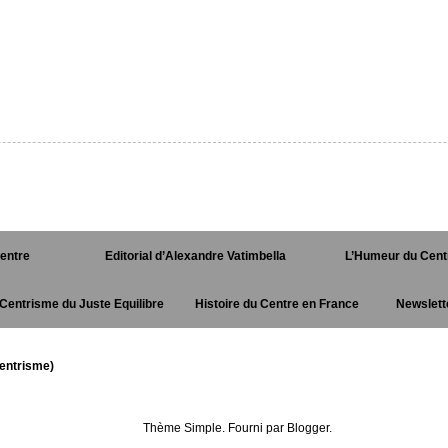
Centre
Editorial d’Alexandre Vatimbella
L’Humeur du Cent
Centrisme du Juste Equilibre
Histoire du Centre en France
Newslett
entrisme)
Thème Simple. Fourni par
Blogger
.