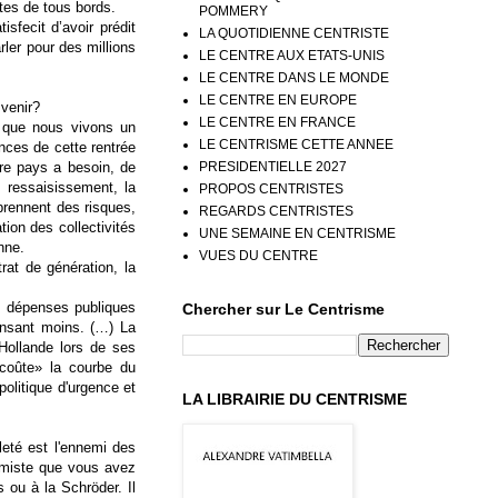
stes de tous bords.
POMMERY
sfecit d’avoir prédit
LA QUOTIDIENNE CENTRISTE
arler pour des millions
LE CENTRE AUX ETATS-UNIS
LE CENTRE DANS LE MONDE
LE CENTRE EN EUROPE
 venir?
LE CENTRE EN FRANCE
, que nous vivons un
LE CENTRISME CETTE ANNEE
onces de cette rentrée
PRESIDENTIELLE 2027
tre pays a besoin, de
 ressaisissement, la
PROPOS CENTRISTES
 prennent des risques,
REGARDS CENTRISTES
cation des collectivités
UNE SEMAINE EN CENTRISME
nne.
VUES DU CENTRE
rat de génération, la
les dépenses publiques
Chercher sur Le Centrisme
pensant moins. (…) La
 Hollande lors de ses
 coûte» la courbe du
olitique d'urgence et
LA LIBRAIRIE DU CENTRISME
ileté est l'ennemi des
ormiste que vous avez
 ou à la Schröder. Il