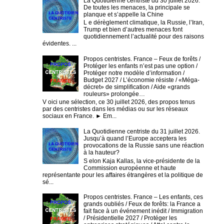
La Quotidienne centriste du 30 juillet 2026.
De toutes les menaces, la principale se
planque et s’appelle la Chine
L e dérèglement climatique, la Russie, l’Iran,
Trump et bien d’autres menaces font
quotidiennement l’actualité pour des raisons
évidentes. ...
Propos centristes. France – Feux de forêts /
Protéger les enfants n’est pas une option /
Protéger notre modèle d’information /
Budget 2027 / L’économie résiste / «Méga-
décret» de simplification / Aide «grands
rouleurs» prolongée…
V oici une sélection, ce 30 juillet 2026, des propos tenus
par des centristes dans les médias ou sur les réseaux
sociaux en France. ► Em...
La Quotidienne centriste du 31 juillet 2026.
Jusqu’à quand l’Europe acceptera les
provocations de la Russie sans une réaction
à la hauteur?
S elon Kaja Kallas, la vice-présidente de la
Commission européenne et haute
représentante pour les affaires étrangères et la politique de
sé...
Propos centristes. France – Les enfants, ces
grands oubliés / Feux de forêts: la France a
fait face à un événement inédit / Immigration
/ Présidentielle 2027 / Protéger les