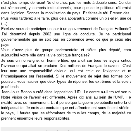
n'est plus temps de ruser! Ne cherchez pas les mots à double sens. Condu
qui s'imposent, y compris institutionnels, pour que cette politique réformis
dans l'opinion. Sonnez la mobilisation du pays! Et faites-le tôt! Prenez des 
Plus vous tarderez à le faire, plus cela apparaîtra comme un pis-aller, une déf
(…)
Excluez-vous de participer un jour à un gouvernement de François Hollande
J'ai déterminé depuis 2002 une ligne de conduite. Je ne participer
gouvernementale qui ne soit pas en cohérence avec ce que je crois êtr
pays.
Vous n'avez plus de groupe parlementaire et n'êtes plus député, comm
aujourd'hui votre rôle dans la vie politique française?
Je suis un non-aligné, un homme libre, qui a dit sur tous les sujets criti
l'avance ce qui allait se produire. Des millions de Français le savent. C'es
leur nom une responsabilité civique, qui est celle de l'exigence et m
l'intransigeance sur l'essentiel. Si le mouvement de rejet des formes pol
poursuit, vous n'aurez que deux types de réponse: les extrêmes et la voie 
je défends.
Jean-Louis Borloo a créé dans l'opposition l'UDI. Le centre a-t-il trouvé son
Notre vision de l'avenir est différente. Après dix ans au sein de l'UMP, il 
rivalité avec ce mouvement. Et il pense que la guerre perpétuelle entre la d
indépassable. Je crois au contraire que cet affrontement sans fin est stérile
le pays, il faudra que les réformistes de tous les camps, de la majorité c
prennent ensemble leurs responsabilités.