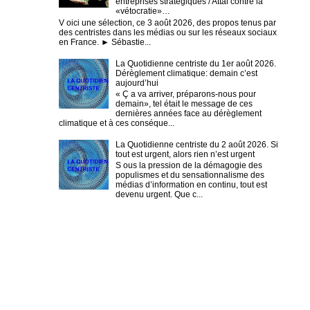
entreprises stratégiques / Attal contre la
«vétocratie»…
V oici une sélection, ce 3 août 2026, des propos tenus par
des centristes dans les médias ou sur les réseaux sociaux
en France. ► Sébastie...
La Quotidienne centriste du 1er août 2026.
Dérèglement climatique: demain c’est
aujourd’hui
« Ç a va arriver, préparons-nous pour
demain», tel était le message de ces
dernières années face au dérèglement
climatique et à ces conséque...
La Quotidienne centriste du 2 août 2026. Si
tout est urgent, alors rien n’est urgent
S ous la pression de la démagogie des
populismes et du sensationnalisme des
médias d’information en continu, tout est
devenu urgent. Que c...