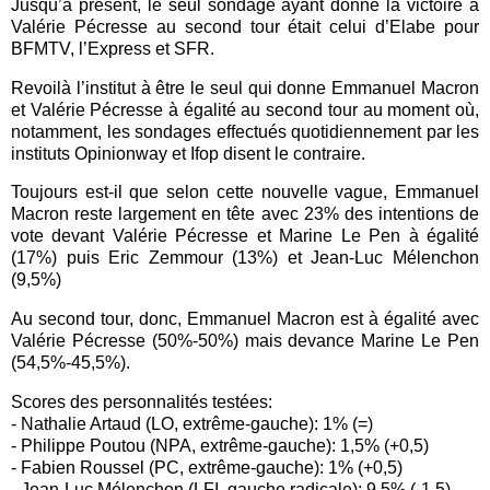
Jusqu’à présent, le seul sondage ayant donné la victoire à
Valérie Pécresse au second tour était celui d’Elabe pour
BFMTV, l’Express et SFR.
Revoilà l’institut à être le seul qui donne Emmanuel Macron
et Valérie Pécresse à égalité au second tour au moment où,
notamment, les sondages effectués quotidiennement par les
instituts Opinionway et Ifop disent le contraire.
Toujours est-il que selon cette nouvelle vague, Emmanuel
Macron reste largement en tête avec 23% des intentions de
vote devant Valérie Pécresse et Marine Le Pen à égalité
(17%) puis Eric Zemmour (13%) et Jean-Luc Mélenchon
(9,5%)
Au second tour, donc, Emmanuel Macron est à égalité avec
Valérie Pécresse (50%-50%) mais devance Marine Le Pen
(54,5%-45,5%).
Scores des personnalités testées:
- Nathalie Artaud (LO, extrême-gauche): 1% (=)
- Philippe Poutou (NPA, extrême-gauche): 1,5% (+0,5)
- Fabien Roussel (PC, extrême-gauche): 1% (+0,5)
- Jean-Luc Mélenchon (LFI, gauche radicale): 9,5% (-1,5)