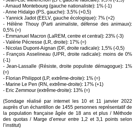
- Arnaud Montebourg (gauche nationaliste): 1% (-1)
- Anne Hidalgo (PS, gauche): 3,5% (+0,5)
- Yannick Jadot (EELV, gauche écologique): 7% (+2)
- Hélène Thouy (Parti animaliste, défense des animaux):
0,5% (=)
- Emmanuel Macron (LaREM, centre et central): 23% (-3)
- Valérie Pécresse (LR, droite): 17% (=)
- Nicolas Dupont-Aignan (DF, droite radicale): 1,5% (-0,5)
- François Asselineau (UPR, droite radicale): moins de 0%
(-1)
- Jean-Lassalle (Résiste, droite populiste démagogue): 1%
(=)
- Florian Philippot (LP, extrême-droite): 1% (=)
- Marine Le Pen (RN, extrême-droite): 17% (+1)
- Eric Zemmour (extrême-droite): 13% (=)
(Sondage réalisé par internet les 10 et 11 janvier 2022
auprès d’un échantillon de 1455 personnes représentatif de
la population française âgée de 18 ans et plus / Méthode
des quotas / Marge d’erreur entre 1,2 et 3,1 points selon
l’institut)