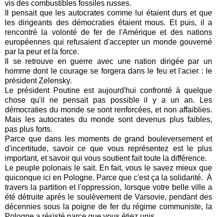
vis des combustibles fossiles russes.
Il pensait que les autocrates comme lui étaient durs et que
les dirigeants des démocraties étaient mous. Et puis, il a
rencontré la volonté de fer de l'Amérique et des nations
européennes qui refusaient d'accepter un monde gouverné
par la peur et la force.
Il se retrouve en guerre avec une nation dirigée par un
homme dont le courage se forgera dans le feu et l'acier : le
président Zelensky.
Le président Poutine est aujourd'hui confronté à quelque
chose qu'il ne pensait pas possible il y a un an. Les
démocraties du monde se sont renforcées, et non affaiblies.
Mais les autocrates du monde sont devenus plus faibles,
pas plus forts.
Parce que dans les moments de grand bouleversement et
d'incertitude, savoir ce que vous représentez est le plus
important, et savoir qui vous soutient fait toute la différence.
Le peuple polonais le sait. En fait, vous le savez mieux que
quiconque ici en Pologne. Parce que c'est ça la solidarité.
À
travers la partition et l'oppression, lorsque votre belle ville a
été détruite après le soulèvement de Varsovie, pendant des
décennies sous la poigne de fer du régime communiste, la
Pologne a résisté parce que vous étiez unis.