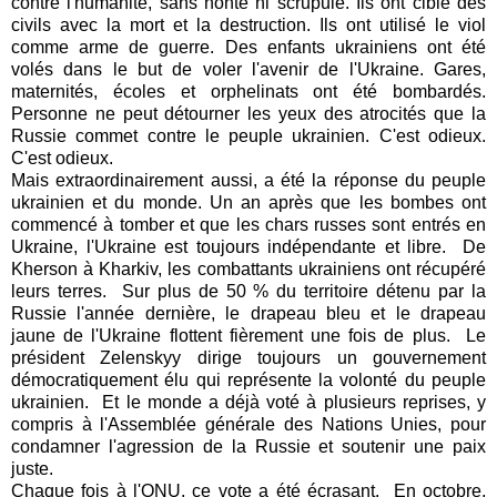
contre l'humanité, sans honte ni scrupule. Ils ont ciblé des
civils avec la mort et la destruction. Ils ont utilisé le viol
comme arme de guerre. Des enfants ukrainiens ont été
volés dans le but de voler l'avenir de l'Ukraine. Gares,
maternités, écoles et orphelinats ont été bombardés.
Personne ne peut détourner les yeux des atrocités que la
Russie commet contre le peuple ukrainien. C'est odieux.
C'est odieux.
Mais extraordinairement aussi, a été la réponse du peuple
ukrainien et du monde. Un an après que les bombes ont
commencé à tomber et que les chars russes sont entrés en
Ukraine, l'Ukraine est toujours indépendante et libre.
De
Kherson à Kharkiv, les combattants ukrainiens ont récupéré
leurs terres.
Sur plus de 50 % du territoire détenu par la
Russie l'année dernière, le drapeau bleu et le drapeau
jaune de l'Ukraine flottent fièrement une fois de plus.
Le
président Zelenskyy dirige toujours un gouvernement
démocratiquement élu qui représente la volonté du peuple
ukrainien.
Et le monde a déjà voté à plusieurs reprises, y
compris à l'Assemblée générale des Nations Unies, pour
condamner l'agression de la Russie et soutenir une paix
juste.
Chaque fois à l'ONU, ce vote a été écrasant.
En octobre,