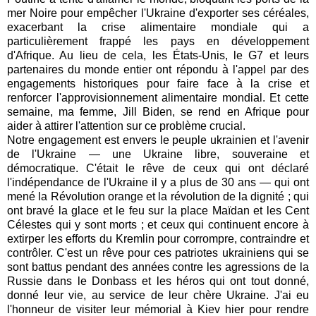
mer Noire pour empêcher l'Ukraine d'exporter ses céréales,
exacerbant la crise alimentaire mondiale qui a
particulièrement frappé les pays en développement
d'Afrique. Au lieu de cela, les États-Unis, le G7 et leurs
partenaires du monde entier ont répondu à l'appel par des
engagements historiques pour faire face à la crise et
renforcer l'approvisionnement alimentaire mondial. Et cette
semaine, ma femme, Jill Biden, se rend en Afrique pour
aider à attirer l'attention sur ce problème crucial.
Notre engagement est envers le peuple ukrainien et l'avenir
de l'Ukraine — une Ukraine libre, souveraine et
démocratique. C'était le rêve de ceux qui ont déclaré
l'indépendance de l'Ukraine il y a plus de 30 ans — qui ont
mené la Révolution orange et la révolution de la dignité ; qui
ont bravé la glace et le feu sur la place Maïdan et les Cent
Célestes qui y sont morts ; et ceux qui continuent encore à
extirper les efforts du Kremlin pour corrompre, contraindre et
contrôler. C'est un rêve pour ces patriotes ukrainiens qui se
sont battus pendant des années contre les agressions de la
Russie dans le Donbass et les héros qui ont tout donné,
donné leur vie, au service de leur chère Ukraine. J'ai eu
l'honneur de visiter leur mémorial à Kiev hier pour rendre