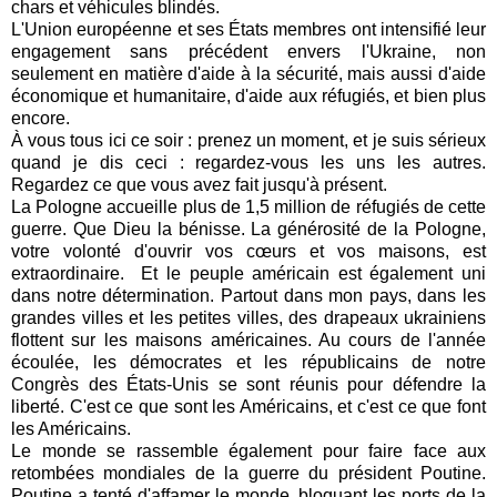
chars et véhicules blindés.
L'Union européenne et ses États membres ont intensifié leur
engagement sans précédent envers l'Ukraine, non
seulement en matière d'aide à la sécurité, mais aussi d'aide
économique et humanitaire, d'aide aux réfugiés, et bien plus
encore.
À vous tous ici ce soir : prenez un moment, et je suis sérieux
quand je dis ceci : regardez-vous les uns les autres.
Regardez ce que vous avez fait jusqu'à présent.
La Pologne accueille plus de 1,5 million de réfugiés de cette
guerre. Que Dieu la bénisse. La générosité de la Pologne,
votre volonté d'ouvrir vos cœurs et vos maisons, est
extraordinaire.
Et le peuple américain est également uni
dans notre détermination. Partout dans mon pays, dans les
grandes villes et les petites villes, des drapeaux ukrainiens
flottent sur les maisons américaines. Au cours de l'année
écoulée, les démocrates et les républicains de notre
Congrès des États-Unis se sont réunis pour défendre la
liberté. C'est ce que sont les Américains, et c'est ce que font
les Américains.
Le monde se rassemble également pour faire face aux
retombées mondiales de la guerre du président Poutine.
Poutine a tenté d'affamer le monde, bloquant les ports de la