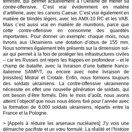
terrestre, qui permet actuellement à l’Ukraine de mener sa
contre-offensive. C’est vrai évidemment en matière
d’artillerie, avec les canons Caesar. C’est vrai également en
matière de blindés légers, avec les AMX-10 RC et les VAB.
Mais c’est aussi vrai en matière de munitions, parce que
cette contre-offensive en consomme des quantités
importantes. Pour donner un exemple: chaque mois, nous
livrons aux Ukrainiens une dotation d’obus de 155 mm.
Nous sommes également très présents sur la dimension sol-
air qui permet à la fois de protéger les infrastructures civiles
– car les Russes ont repris les frappes en profondeur – et le
champ de bataille, avec la livraison d’une batterie franco-
italienne SAMP/T, ou encore avec notre livraison de
[missiles] Mistral et Crotale. Enfin, nous formons toujours
des soldats ukrainiens. La contre-offensive ukrainienne
nécessite en effet une nouvelle génération de soldats, qui
ont besoin d’être formés. Dès le mois d’août, nous avons
atteint l’objectif que nous nous étions fixé pour l’année avec
la formation de 6.000 soldats ukrainiens, répartis entre la
France et la Pologne.
> [Appels à réduire les arsenaux nucléaires] J’y vois une
démarche pacifiste et un vœu formulé. La réalité et l’histoire