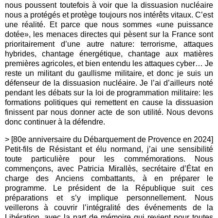
nous poussent toutefois à voir que la dissuasion nucléaire
nous a protégés et protège toujours nos intérêts vitaux. C’est
une réalité. Et parce que nous sommes «une puissance
dotée», les menaces directes qui pèsent sur la France sont
prioritairement d’une autre nature: terrorisme, attaques
hybrides, chantage énergétique, chantage aux matières
premières agricoles, et bien entendu les attaques cyber… Je
reste un militant du gaullisme militaire, et donc je suis un
défenseur de la dissuasion nucléaire. Je l’ai d’ailleurs noté
pendant les débats sur la loi de programmation militaire: les
formations politiques qui remettent en cause la dissuasion
finissent par nous donner acte de son utilité. Nous devons
donc continuer à la défendre.
> [80e anniversaire du Débarquement de Provence en 2024]
Petit-fils de Résistant et élu normand, j’ai une sensibilité
toute particulière pour les commémorations. Nous
commençons, avec Patricia Mirallès, secrétaire d’État en
charge des Anciens combattants, à en préparer le
programme. Le président de la République suit ces
préparations et s’y implique personnellement. Nous
veillerons à couvrir l’intégralité des événements de la
Libération, avec la part de mémoire qui revient pour toutes