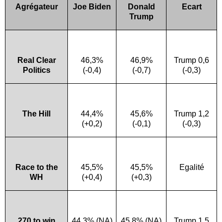
Agrégateur
Joe Biden
Donald
Ecart
Trump
Real Clear
46,3%
46,9%
Trump 0,6
Politics
(-0,4)
(-0,7)
(-0,3)
The Hill
44,4%
45,6%
Trump 1,2
(+0,2)
(-0,1)
(-0,3)
Race to the
45,5%
45,5%
Egalité
WH
(+0,4)
(+0,3)
270 to win
44,3% (NA)
45,8% (NA)
Trump 1,5