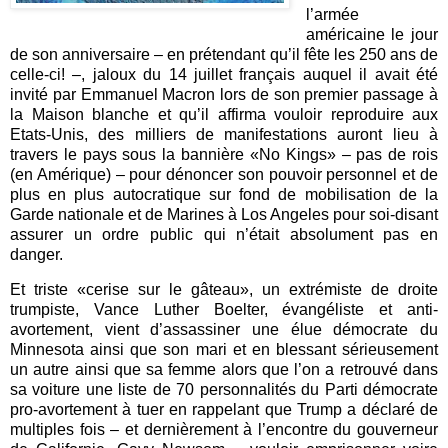
l’armée
américaine le jour
de son anniversaire – en prétendant qu’il fête les 250 ans de
celle-ci! –, jaloux du 14 juillet français auquel il avait été
invité par Emmanuel Macron lors de son premier passage à
la Maison blanche et qu’il affirma vouloir reproduire aux
Etats-Unis, des milliers de manifestations auront lieu à
travers le pays sous la bannière «No Kings»
–
pas de rois
(en Amérique)
–
pour dénoncer son pouvoir personnel et de
plus en plus autocratique sur fond de mobilisation de la
Garde nationale et de Marines à Los Angeles pour soi-disant
assurer un ordre public qui n’était absolument pas en
danger.
Et triste «cerise sur le gâteau», un extrémiste de droite
trumpiste,
Vance Luther Boelter, évangéliste et anti-
avortement
,
vient d’assassiner une élue démocrate du
Minnesota ainsi que son mari et en blessant sérieusement
un autre ainsi que sa femme alors que l’on a retrouvé dans
sa voiture une liste de 70 personnalités du Parti démocrate
pro-avortement à tuer en rappelant que Trump a déclaré de
multiples fois – et dernièrement à l’encontre du gouverneur